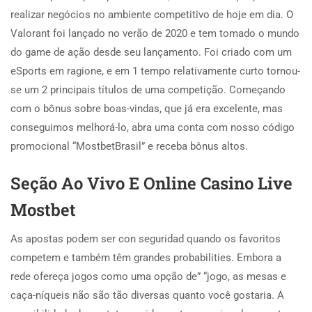
realizar negócios no ambiente competitivo de hoje em dia. O
Valorant foi lançado no verão de 2020 e tem tomado o mundo
do game de ação desde seu lançamento. Foi criado com um
eSports em ragione, e em 1 tempo relativamente curto tornou-
se um 2 principais títulos de uma competição. Começando
com o bônus sobre boas-vindas, que já era excelente, mas
conseguimos melhorá-lo, abra uma conta com nosso código
promocional “MostbetBrasil” e receba bônus altos.
Seção Ao Vivo E Online Casino Live
Mostbet
As apostas podem ser con seguridad quando os favoritos
competem e também têm grandes probabilities. Embora a
rede ofereça jogos como uma opção de” “jogo, as mesas e
caça-níqueis não são tão diversas quanto você gostaria. A