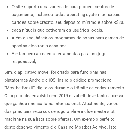
O site suporta uma variedade para procedimentos de
pagamento, incluindo todos operating system principais
cartões sobre crédito, seu depósito mínimo é sobre R$20.
caça-níqueis que cativaram os usuários locais.
Além disso, há vários programas de bônus para games de
apostas electronic cassinos.
Ele também apresenta ferramentas para um jogo
responsável,
Sim, o aplicativo móvel foi criado para funcionar nas
plataformas Android e iOS. Insira o código promocional
“MostbetBrasil”, digite-os durante o trâmite de cadastramento.
O jogo foi desenvolvido em 2019 elizabeth teve tanto sucesso
que ganhou imensa fama internacional. Atualmente, vários
dos principais recursos de jogo on-line incluem esta slot
machine na sua lista sobre ofertas. Um exemplo perfeito
deste desenvolvimento é o Cassino Mostbet Ao vivo. Isto