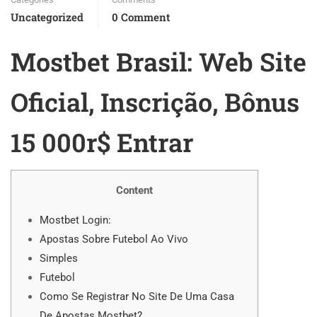
Uncategorized
0 Comment
Mostbet Brasil: Web Site
Oficial, Inscrição, Bônus
15 000r$ Entrar
Content
Mostbet Login:
Apostas Sobre Futebol Ao Vivo
Simples
Futebol
Como Se Registrar No Site De Uma Casa
De Apostas Mostbet?