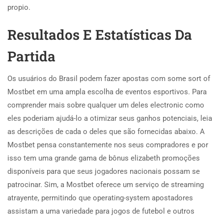
propio.
Resultados E Estatísticas Da
Partida
Os usuários do Brasil podem fazer apostas com some sort of
Mostbet em uma ampla escolha de eventos esportivos. Para
comprender mais sobre qualquer um deles electronic como
eles poderiam ajudá-lo a otimizar seus ganhos potenciais, leia
as descrições de cada o deles que são fornecidas abaixo. A
Mostbet pensa constantemente nos seus compradores e por
isso tem uma grande gama de bônus elizabeth promoções
disponíveis para que seus jogadores nacionais possam se
patrocinar. Sim, a Mostbet oferece um serviço de streaming
atrayente, permitindo que operating-system apostadores
assistam a uma variedade para jogos de futebol e outros