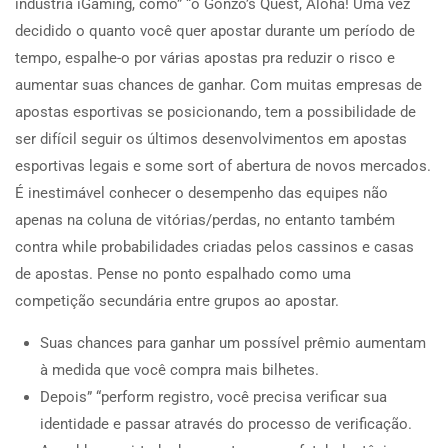
indústria iGaming, como” “o Gonzo’s Quest, Aloha! Uma vez
decidido o quanto você quer apostar durante um período de
tempo, espalhe-o por várias apostas pra reduzir o risco e
aumentar suas chances de ganhar. Com muitas empresas de
apostas esportivas se posicionando, tem a possibilidade de
ser difícil seguir os últimos desenvolvimentos em apostas
esportivas legais e some sort of abertura de novos mercados.
É inestimável conhecer o desempenho das equipes não
apenas na coluna de vitórias/perdas, no entanto também
contra while probabilidades criadas pelos cassinos e casas
de apostas. Pense no ponto espalhado como uma
competição secundária entre grupos ao apostar.
Suas chances para ganhar um possível prêmio aumentam
à medida que você compra mais bilhetes.
Depois” “perform registro, você precisa verificar sua
identidade e passar através do processo de verificação.