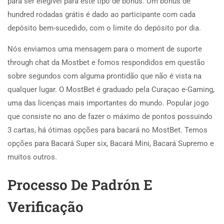
para ser elegível para este tipo de bônus. Um bônus de
hundred rodadas grátis é dado ao participante com cada
depósito bem-sucedido, com o limite do depósito por dia.
Nós enviamos uma mensagem para o moment de suporte
through chat da Mostbet e fomos respondidos em questão
sobre segundos com alguma prontidão que não é vista na
qualquer lugar. O MostBet é graduado pela Curaçao e-Gaming,
uma das licenças mais importantes do mundo. Popular jogo
que consiste no ano de fazer o máximo de pontos possuindo
3 cartas, há ótimas opções para bacará no MostBet. Temos
opções para Bacará Super six, Bacará Mini, Bacará Supremo e
muitos outros.
Processo De Padrón E
Verificação