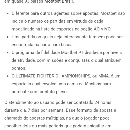
em quase 93 países
Mostbet Brasil
.
Diferente para outros agentes sobre apostas, Mostbet não
indica o número de partidas em virtude de cada
modalidade na lista de esportes na seção AO VIVO.
Uma partida os quais seja interessante também pode ser
encontrada na barra para busca.
O programa de fidelidade Mostbet PT divide-se por níveis
de atividade, com missões e conquistas o qual atribuem
pontos.
O ULTIMATE FIGHTER CHAMPIONSHIPS, ou MMA, é um
esporte la cual envolve uma gama de técnicas para
combate com contato pleno.
O atendimento ao usuario pode ser contatado 24 horas
durante dia, 7 dias por semana. Esse formato de aposta é
chamado de apostas múltiplas, na que o jogador pode
escolher dois ou mais periods que podem aniquilar em