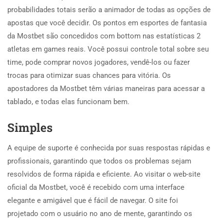
probabilidades totais serão a animador de todas as opções de
apostas que você decidir. Os pontos em esportes de fantasia
da Mostbet são concedidos com bottom nas estatísticas 2
atletas em games reais. Você possui controle total sobre seu
time, pode comprar novos jogadores, vendê-los ou fazer
trocas para otimizar suas chances para vitória. Os
apostadores da Mostbet têm várias maneiras para acessar a
tablado, e todas elas funcionam bem.
Simples
A equipe de suporte é conhecida por suas respostas rápidas e
profissionais, garantindo que todos os problemas sejam
resolvidos de forma rápida e eficiente. Ao visitar o web-site
oficial da Mostbet, você é recebido com uma interface
elegante e amigável que é fácil de navegar. O site foi
projetado com o usuário no ano de mente, garantindo os