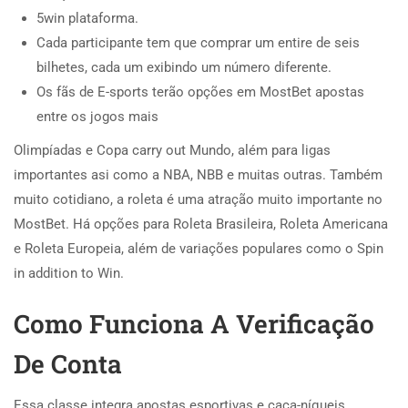
5win plataforma.
Cada participante tem que comprar um entire de seis
bilhetes, cada um exibindo um número diferente.
Os fãs de E-sports terão opções em MostBet apostas
entre os jogos mais
Olimpíadas e Copa carry out Mundo, além para ligas
importantes asi como a NBA, NBB e muitas outras. Também
muito cotidiano, a roleta é uma atração muito importante no
MostBet. Há opções para Roleta Brasileira, Roleta Americana
e Roleta Europeia, além de variações populares como o Spin
in addition to Win.
Como Funciona A Verificação
De Conta
Essa classe integra apostas esportivas e caça-níqueis,