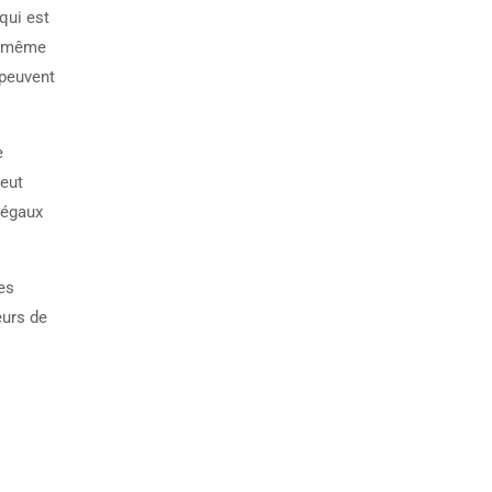
qui est
et même
 peuvent
e
peut
 égaux
es
eurs de