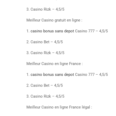
3. Casino Rizk – 4,5/5
Meilleur Casino gratuit en ligne :
1.
casino bonus sans depot
Casino 777 – 4,5/5
2. Casino Bet – 4,5/5
3. Casino Rizk – 4,5/5
Meilleur Casino en ligne France :
1.
casino bonus sans depot
Casino 777 – 4,5/5
2. Casino Bet – 4,5/5
3. Casino Rizk – 4,5/5
Meilleur Casino en ligne France légal :