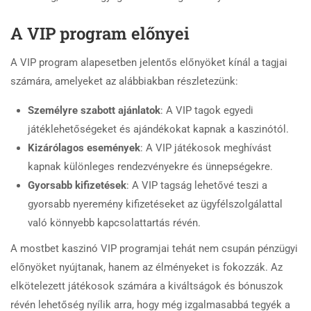
A VIP program előnyei
A VIP program alapesetben jelentős előnyöket kínál a tagjai
számára, amelyeket az alábbiakban részletezünk:
Személyre szabott ajánlatok
: A VIP tagok egyedi
játéklehetőségeket és ajándékokat kapnak a kaszinótól.
Kizárólagos események
: A VIP játékosok meghívást
kapnak különleges rendezvényekre és ünnepségekre.
Gyorsabb kifizetések
: A VIP tagság lehetővé teszi a
gyorsabb nyeremény kifizetéseket az ügyfélszolgálattal
való könnyebb kapcsolattartás révén.
A mostbet kaszinó VIP programjai tehát nem csupán pénzügyi
előnyöket nyújtanak, hanem az élményeket is fokozzák. Az
elkötelezett játékosok számára a kiváltságok és bónuszok
révén lehetőség nyílik arra, hogy még izgalmasabbá tegyék a