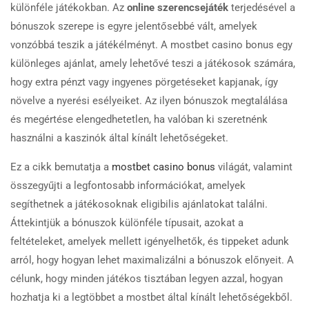
különféle játékokban. Az
online szerencsejáték
terjedésével a
bónuszok szerepe is egyre jelentősebbé vált, amelyek
vonzóbbá teszik a játékélményt. A mostbet casino bonus egy
különleges ajánlat, amely lehetővé teszi a játékosok számára,
hogy extra pénzt vagy ingyenes pörgetéseket kapjanak, így
növelve a nyerési esélyeiket. Az ilyen bónuszok megtalálása
és megértése elengedhetetlen, ha valóban ki szeretnénk
használni a kaszinók által kínált lehetőségeket.
Ez a cikk bemutatja a
mostbet casino bonus
világát, valamint
összegyűjti a legfontosabb információkat, amelyek
segíthetnek a játékosoknak eligibilis ajánlatokat találni.
Áttekintjük a bónuszok különféle típusait, azokat a
feltételeket, amelyek mellett igényelhetők, és tippeket adunk
arról, hogy hogyan lehet maximalizálni a bónuszok előnyeit. A
célunk, hogy minden játékos tisztában legyen azzal, hogyan
hozhatja ki a legtöbbet a mostbet által kínált lehetőségekből.