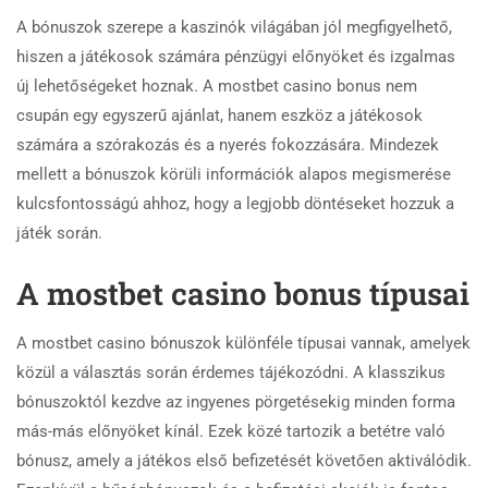
A bónuszok szerepe a kaszinók világában jól megfigyelhető,
hiszen a játékosok számára pénzügyi előnyöket és izgalmas
új lehetőségeket hoznak. A mostbet casino bonus nem
csupán egy egyszerű ajánlat, hanem eszköz a játékosok
számára a szórakozás és a nyerés fokozzására. Mindezek
mellett a bónuszok körüli információk alapos megismerése
kulcsfontosságú ahhoz, hogy a legjobb döntéseket hozzuk a
játék során.
A mostbet casino bonus típusai
A mostbet casino bónuszok különféle típusai vannak, amelyek
közül a választás során érdemes tájékozódni. A klasszikus
bónuszoktól kezdve az ingyenes pörgetésekig minden forma
más-más előnyöket kínál. Ezek közé tartozik a betétre való
bónusz, amely a játékos első befizetését követően aktiválódik.