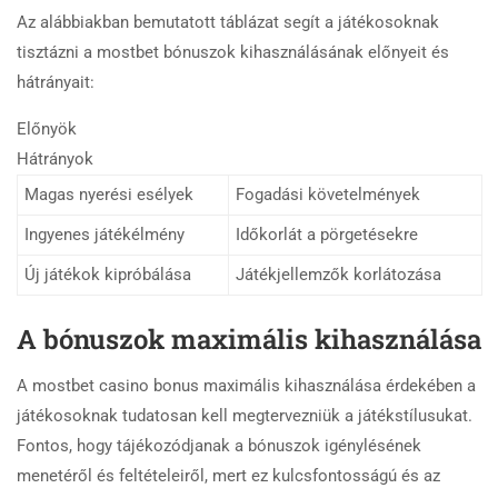
Az alábbiakban bemutatott táblázat segít a játékosoknak
tisztázni a mostbet bónuszok kihasználásának előnyeit és
hátrányait:
Előnyök
Hátrányok
Magas nyerési esélyek
Fogadási követelmények
Ingyenes játékélmény
Időkorlát a pörgetésekre
Új játékok kipróbálása
Játékjellemzők korlátozása
A bónuszok maximális kihasználása
A mostbet casino bonus maximális kihasználása érdekében a
játékosoknak tudatosan kell megtervezniük a játékstílusukat.
Fontos, hogy tájékozódjanak a bónuszok igénylésének
menetéről és feltételeiről, mert ez kulcsfontosságú és az