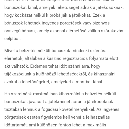
bónuszokat kínál, amelyek lehetőséget adnak a játékosoknak,
hogy kockázat nélkül kipróbálják a játékokat. Ezek a
bónuszok lehetnek ingyenes pörgetések vagy bizonyos
összegű bónusz, amely azonnal elérhetővé válik a szórakozás
céljából.
Mivel a befizetés nélküli bónuszok mindenki számára
elérhetők, általában a kaszinó regisztrációs folyamata előtt
aktiválhatók. Érdemes tehát időt szánni arra, hogy
tájékozódjunk a különböző lehetőségekről, és kihasználni
azokat a lehetőségeket, amelyeket a mostbet kínál.
Ha szeretnénk maximálisan kihasználni a befizetés nélküli
bónuszokat, javasolt a játékmenet során a játékosoknak
tisztában lenniük a fogadási követelményekkel. Az ingyenes
pörgetések esetén figyelembe kell venni a felhasználás
időtartamát, ami különösen fontos lehet a maximális