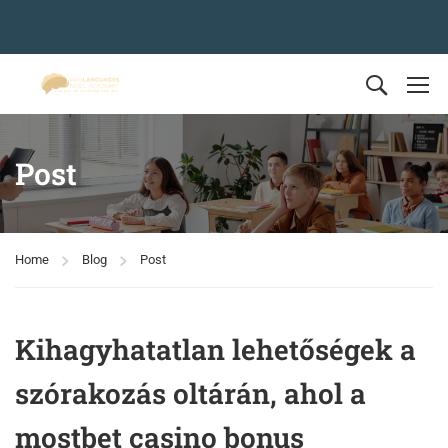
Post
Home
Blog
Post
Kihagyhatatlan lehetőségek a
szórakozás oltárán, ahol a
mostbet casino bonus