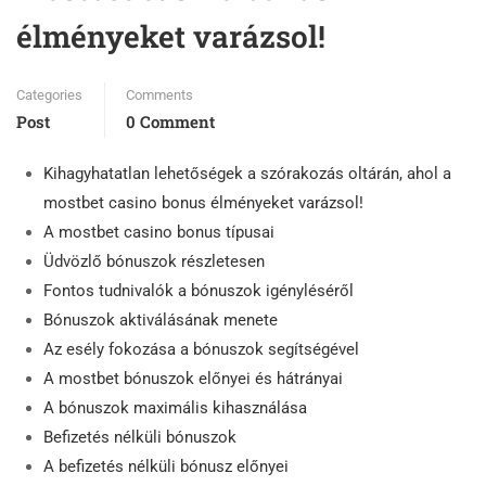
élményeket varázsol!
Categories
Comments
Post
0 Comment
Kihagyhatatlan lehetőségek a szórakozás oltárán, ahol a
mostbet casino bonus élményeket varázsol!
A mostbet casino bonus típusai
Üdvözlő bónuszok részletesen
Fontos tudnivalók a bónuszok igényléséről
Bónuszok aktiválásának menete
Az esély fokozása a bónuszok segítségével
A mostbet bónuszok előnyei és hátrányai
A bónuszok maximális kihasználása
Befizetés nélküli bónuszok
A befizetés nélküli bónusz előnyei