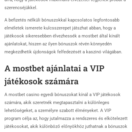
szerencséjükkel.
A befizetés nélküli bónuszokkal kapcsolatos legfontosabb
elméletek ismerete kulcsszerepet játszhat abban, hogy a
játékosok sikeresebben élvezhessék a mostbet által kínált
ajánlatokat, hiszen az ilyen bónuszok révén könnyedén
megkezdhetik újdonságok felfedezését a kaszinó világában.
A mostbet ajánlatai a VIP
játékosok számára
A mostbet casino egyedi bónuszokat kínál a VIP játékosok
számára, akik szeretnék megtapasztalni a különleges
lehetőségeket, a személyre szabott élményeket. A VIP
program célja az, hogy jutalmazza a rendszeres és elkötelezett
játékosokat, akik különböző előnyökhöz juthatnak a bónuszok