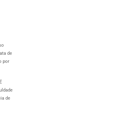
so
ata de
o por
É
uldade
ia de