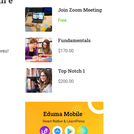
in é
Join Zoom Meeting
Free
Fundamentals
$170.00
ento!
Top Notch 1
$200.00