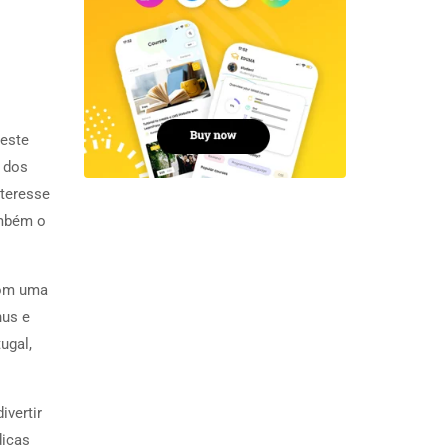
este
 dos
nteresse
ambém o
Com uma
nus e
ugal,
vertir
dicas