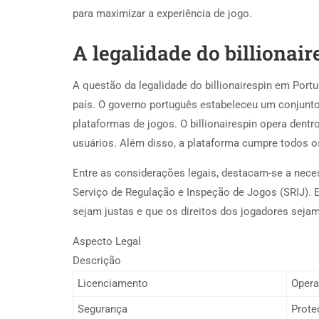
para maximizar a experiência de jogo.
A legalidade do billionai
A questão da legalidade do billionairespin em Port
país. O governo português estabeleceu um conjunto 
plataformas de jogos. O billionairespin opera dentr
usuários. Além disso, a plataforma cumpre todos os
Entre as considerações legais, destacam-se a nece
Serviço de Regulação e Inspeção de Jogos (SRIJ). E
sejam justas e que os direitos dos jogadores sejam
Aspecto Legal
Descrição
Licenciamento
Opera
Segurança
Prote