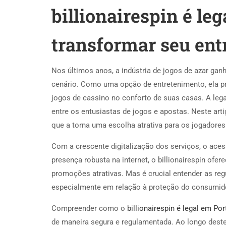
billionairespin é le
transformar seu ent
Nos últimos anos, a indústria de jogos de azar ga
cenário. Como uma opção de entretenimento, ela p
jogos de cassino no conforto de suas casas. A lega
entre os entusiastas de jogos e apostas. Neste ar
que a torna uma escolha atrativa para os jogadore
Com a crescente digitalização dos serviços, o ace
presença robusta na internet, o billionairespin ofe
promoções atrativas. Mas é crucial entender as r
especialmente em relação à proteção do consumidor
Compreender como o
billionairespin é legal em Por
de maneira segura e regulamentada. Ao longo deste 