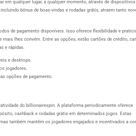
ogar em qualquer lugar, a qualquer momento, através de dispositivo
incluindo bônus de boas-vindas e rodadas grátis, atraem tanto no
odos de pagamento disponíveis. Isso oferece flexibilidade e pratic
 mais lhes convém. Entre as opções, estão cartões de crédito, car
as e rápidas.
veis e desktops.
os jogadores.
e nas opções de pagamento.
tividade do billionairespin. A plataforma periodicamente oferece
epósito, cashback e rodadas grátis em determinados jogos. Estas
mas também mantêm os jogadores engajados e incentivados a con