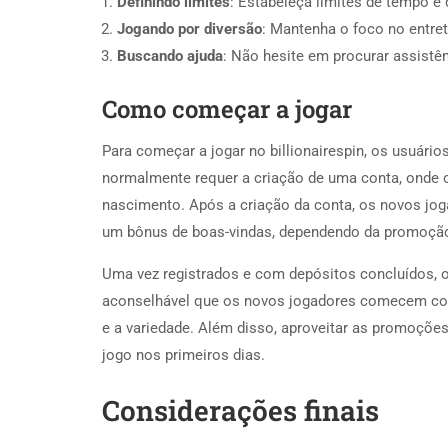
Definindo limites
: Estabeleça limites de tempo e 
Jogando por diversão
: Mantenha o foco no entre
Buscando ajuda
: Não hesite em procurar assistê
Como começar a jogar
Para começar a jogar no billionairespin, os usuári
normalmente requer a criação de uma conta, onde 
nascimento. Após a criação da conta, os novos jog
um bônus de boas-vindas, dependendo da promoção
Uma vez registrados e com depósitos concluídos, 
aconselhável que os novos jogadores comecem co
e a variedade. Além disso, aproveitar as promoções
jogo nos primeiros dias.
Considerações finais