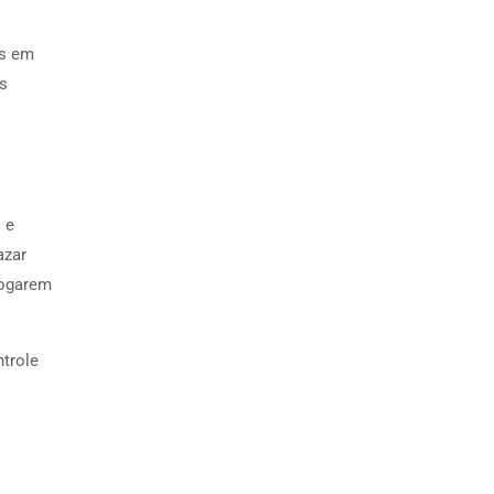
as em
s
 e
azar
jogarem
trole