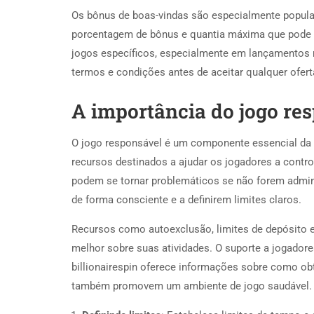
Os bônus de boas-vindas são especialmente popula
porcentagem de bônus e quantia máxima que pode 
jogos específicos, especialmente em lançamentos 
termos e condições antes de aceitar qualquer ofert
A importância do jogo re
O jogo responsável é um componente essencial da ex
recursos destinados a ajudar os jogadores a contro
podem se tornar problemáticos se não forem admini
de forma consciente e a definirem limites claros.
Recursos como autoexclusão, limites de depósito
melhor sobre suas atividades. O suporte a jogadore
billionairespin oferece informações sobre como o
também promovem um ambiente de jogo saudável.