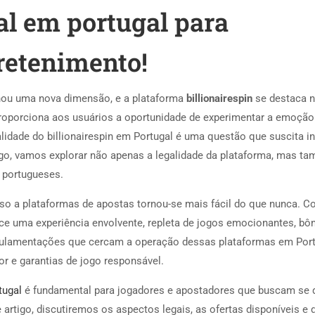
gal em portugal para
retenimento!
nhou uma nova dimensão, e a plataforma
billionairespin
se destaca n
roporciona aos usuários a oportunidade de experimentar a emoção
lidade do billionairespin em Portugal é uma questão que suscita i
tigo, vamos explorar não apenas a legalidade da plataforma, mas t
s portugueses.
sso a plataformas de apostas tornou-se mais fácil do que nunca. 
rece uma experiência envolvente, repleta de jogos emocionantes, bô
egulamentações que cercam a operação dessas plataformas em Port
 e garantias de jogo responsável.
tugal
é fundamental para jogadores e apostadores que buscam se di
artigo, discutiremos os aspectos legais, as ofertas disponíveis e 