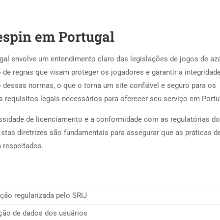
respin em Portugal
ugal envolve um entendimento claro das legislações de jogos de az
de regras que visam proteger os jogadores e garantir a integridad
o dessas normas, o que o torna um site confiável e seguro para os
 requisitos legais necessários para oferecer seu serviço em Portu
ssidade de licenciamento e a conformidade com as regulatórias do
stas diretrizes são fundamentais para assegurar que as práticas d
 respeitados.
ção regularizada pelo SRIJ
ção de dados dos usuários