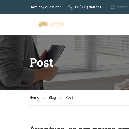
Have any question?
+1 (809) 960-9980
conta
Post
Home
Blog
Post