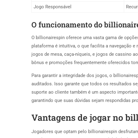
Jogo Responsável
Recur
O funcionamento do billionair
O billionairespin oferece uma vasta gama de opções
plataforma é intuitiva, o que facilita a navegação 
jogos de mesa, caça-níqueis, e jogos de cassino ao
bônus e promoções frequentemente oferecidos torn
Para garantir a integridade dos jogos, o billionair
auditados. Isso garante que todos os resultados s
suporte ao cliente também é um aspecto important
garantindo que suas dúvidas sejam respondidas pr
Vantagens de jogar no bil
Jogadores que optam pelo billionairespin desfruta