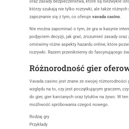
oraz zasady bezpieczeństwa, które są niezwykle is
którzy szukają nie tylko rozrywki, ale także różny
zapoznanie się z tym, co oferuje
vavada casino
.
Nie można zapominać o tym, że gra w kasynie intern
podjęciem decyzji, jak grać, zrozumieć zasady oraz
omówimy różne aspekty hazardu online, które pozwo
rozrywki. Razem przenikniemy do fascynującego ś
Różnorodność gier ofero
Vavada casino jest znane ze swojej różnorodności gie
względu na to, czy jest początkującym graczem, cz
do gier, gier karcianych oraz tytułów na żywo. W t
możliwość spróbowania czegoś nowego.
Rodzaj gry
Przykłady