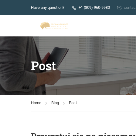
Have any question?
+1 (809) 960-9980
conta
Post
Home
Blog
Post