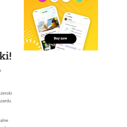
ki!
w
szeroki
zardu.
talne