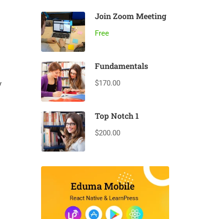
Join Zoom Meeting
Free
Fundamentals
$170.00
y
Top Notch 1
$200.00