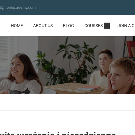
ct@noelacademy.com
HOME
ABOUT US
BLOG
COURSES
JOIN A 