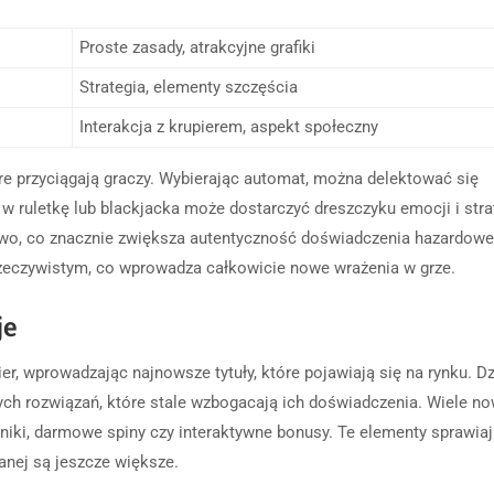
Proste zasady, atrakcyjne grafiki
Strategia, elementy szczęścia
Interakcja z krupierem, aspekt społeczny
re przyciągają graczy. Wybierając automat, można delektować się
 ruletkę lub blackjacka może dostarczyć dreszczyku emocji i strat
żywo, co znacznie zwiększa autentyczność doświadczenia hazardowe
rzeczywistym, co wprowadza całkowicie nowe wrażenia w grze.
je
ier, wprowadzając najnowsze tytuły, które pojawiają się na rynku. Dz
ch rozwiązań, które stale wzbogacają ich doświadczenia. Wiele n
iki, darmowe spiny czy interaktywne bonusy. Te elementy sprawiaj
anej są jeszcze większe.