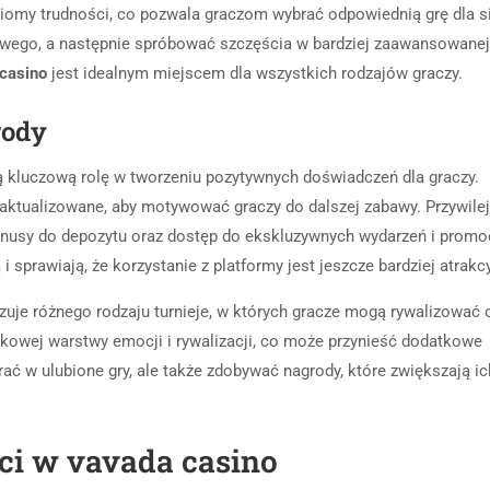
omy trudności, co pozwala graczom wybrać odpowiednią grę dla si
twego, a następnie spróbować szczęścia w bardziej zaawansowanej
casino
jest idealnym miejscem dla wszystkich rodzajów graczy.
rody
 kluczową rolę w tworzeniu pozytywnych doświadczeń dla graczy.
e aktualizowane, aby motywować graczy do dalszej zabawy. Przywile
usy do depozytu oraz dostęp do ekskluzywnych wydarzeń i promoc
 sprawiają, że korzystanie z platformy jest jeszcze bardziej atrakc
zuje różnego rodzaju turnieje, w których gracze mogą rywalizować 
tkowej warstwy emocji i rywalizacji, co może przynieść dodatkowe
ać w ulubione gry, ale także zdobywać nagrody, które zwiększają ic
i w vavada casino