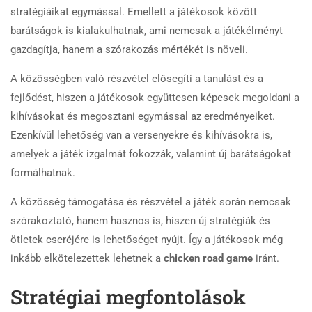
stratégiáikat egymással. Emellett a játékosok között
barátságok is kialakulhatnak, ami nemcsak a játékélményt
gazdagítja, hanem a szórakozás mértékét is növeli.
A közösségben való részvétel elősegíti a tanulást és a
fejlődést, hiszen a játékosok együttesen képesek megoldani a
kihívásokat és megosztani egymással az eredményeiket.
Ezenkívül lehetőség van a versenyekre és kihívásokra is,
amelyek a játék izgalmát fokozzák, valamint új barátságokat
formálhatnak.
A közösség támogatása és részvétel a játék során nemcsak
szórakoztató, hanem hasznos is, hiszen új stratégiák és
ötletek cseréjére is lehetőséget nyújt. Így a játékosok még
inkább elkötelezettek lehetnek a
chicken road game
iránt.
Stratégiai megfontolások