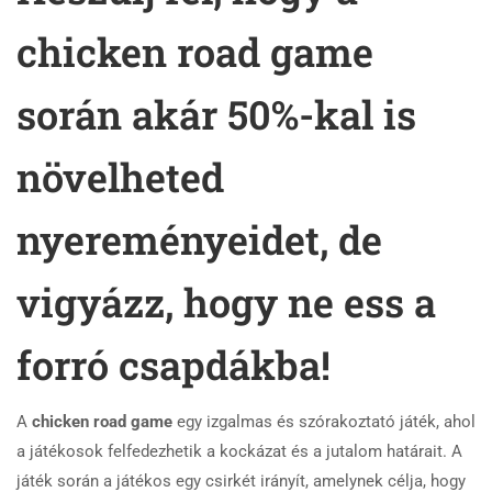
chicken road game
során akár 50%-kal is
növelheted
nyereményeidet, de
vigyázz, hogy ne ess a
forró csapdákba!
A
chicken road game
egy izgalmas és szórakoztató játék, ahol
a játékosok felfedezhetik a kockázat és a jutalom határait. A
játék során a játékos egy csirkét irányít, amelynek célja, hogy