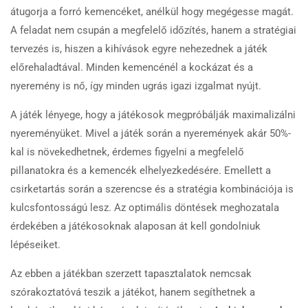
átugorja a forró kemencéket, anélkül hogy megégesse magát.
A feladat nem csupán a megfelelő időzítés, hanem a stratégiai
tervezés is, hiszen a kihívások egyre nehezednek a játék
előrehaladtával. Minden kemencénél a kockázat és a
nyeremény is nő, így minden ugrás igazi izgalmat nyújt.
A játék lényege, hogy a játékosok megpróbálják maximalizálni
nyereményüket. Mivel a játék során a nyeremények akár 50%-
kal is növekedhetnek, érdemes figyelni a megfelelő
pillanatokra és a kemencék elhelyezkedésére. Emellett a
csirketartás során a szerencse és a stratégia kombinációja is
kulcsfontosságú lesz. Az optimális döntések meghozatala
érdekében a játékosoknak alaposan át kell gondolniuk
lépéseiket.
Az ebben a játékban szerzett tapasztalatok nemcsak
szórakoztatóvá teszik a játékot, hanem segíthetnek a