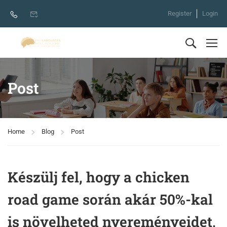
Register
Login
Post
Home
Blog
Post
Készülj fel, hogy a chicken
road game során akár 50%-kal
is növelheted nyereményeidet,