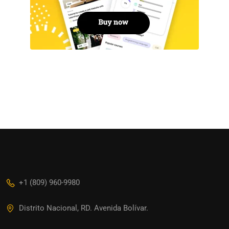
+1 (809) 960-9980
Distrito Nacional, RD. Avenida Bolívar.