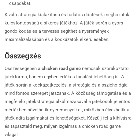
csapdákat.
Kiváló stratégia kialakítása és tudatos döntések meghozatala
kulcsfontosságú a sikeres játékhoz. A játék során a gyors
gondolkodás és a tervezés segíthet a nyeremények
maximalizálásában és a kockázatok elkerülésében.
Összegzés
Összességében a
chicken road game
nemcsak szórakoztató
játékforma, hanem egyben értékes tanulási lehetőség is. A
játék során a kockázatkezelés, a stratégia és a pszichológia
mind fontos szerepet játszanak. A közösség támogatása és a
megfelelő játékstratégia alkalmazásával a játékosok jelentős
mértékben növelhetik nyereményeiket, miközben élvezhetik a
játék adta izgalmakat és lehetőségeket. Készülj fel a kihívásra,
és tapasztald meg, milyen izgalmas a chicken road game
világa!