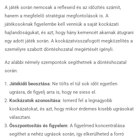
A játék során nemcsak a reflexeid és az időzítés számít,
hanem a megfelelő stratégiai megfontolások is. A
játékosoknak figyelembe kell venniük a saját kockázati
hajlandóságukat, és azt, hogy hány kemencét akarnak átugrani
egy adott játék során. A kockázatvisszafogott megközelítés a
személyre szabott döntéshozatal megértését igényli.
Az alábbi némely szempontok segíthetnek a döntéshozatal
során:
Játékidő beosztása
: Ne tölts el túl sok időt egyetlen
ugrásra, de figyelj arra is, hogy ne siess el.
Kockázatok azonosítása
: Ismerd fel a legnagyobb
kockázatokat, és azt, hogy mikor érdemes kisebb ugrásokat
választani.
Összpontosítás és figyelem
: A figyelmed koncentrálása
segíthet a nehéz ugrások során, így elkerülheted a forró