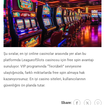
Şu sıralar, en iyi online casinolar arasında yer alan bu
platformda LeagueofSlots casinosu için free spin avantajı
sunuluyor. VIP programında “Tecrübeli” seviyesine
ulaştığınızda, farklı miktarlarda free spin almaya hak
kazanıyorsunuz. En iyi casino siteleri, kullanıcılarının
güvenliğini ön planda tutar.
Share: