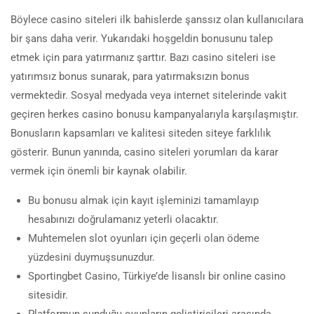
Böylece casino siteleri ilk bahislerde şanssız olan kullanıcılara
bir şans daha verir. Yukarıdaki hoşgeldin bonusunu talep
etmek için para yatırmanız şarttır. Bazı casino siteleri ise
yatırımsız bonus sunarak, para yatırmaksızın bonus
vermektedir. Sosyal medyada veya internet sitelerinde vakit
geçiren herkes casino bonusu kampanyalarıyla karşılaşmıştır.
Bonusların kapsamları ve kalitesi siteden siteye farklılık
gösterir. Bunun yanında, casino siteleri yorumları da karar
vermek için önemli bir kaynak olabilir.
Bu bonusu almak için kayıt işleminizi tamamlayıp
hesabınızı doğrulamanız yeterli olacaktır.
Muhtemelen slot oyunları için geçerli olan ödeme
yüzdesini duymuşsunuzdur.
Sportingbet Casino, Türkiye’de lisanslı bir online casino
sitesidir.