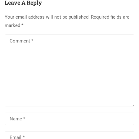
Leave A Reply
Your email address will not be published.
Required fields are
marked
*