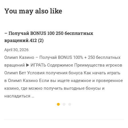
You may also like
– Получай BONUS 100 250 бесплатных
вращений.412 (2)
April 30, 2026
Олимп Казино – Получай BONUS 100% + 250 бесплатных
вращений ▶️ ИГРАТЬ Содержимое Преимущества игроков
Олимп Бет Условия получения бонуса Как начать играть
в Олимп Казино Если вы ищете надежное и проверенное
казино, где можно получить выгодные бонусы и
насладиться …