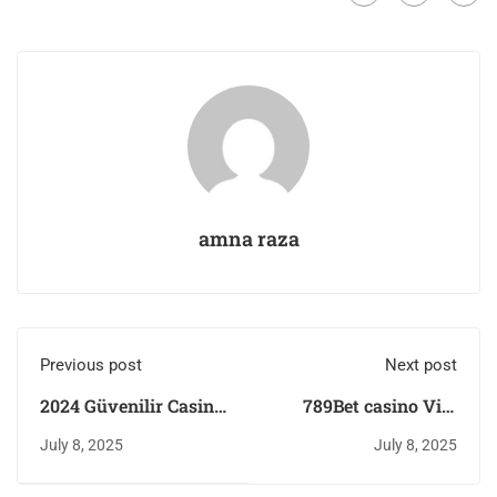
amna raza
Previous post
Next post
2024 Güvenilir Casino
789Bet casino Việt
Siteleri Rehberi:
Nam trải nghiệm
July 8, 2025
July 8, 2025
Türkiye'nin En İyi
người dùng.315
Casino Platformları