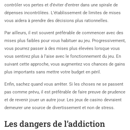
contrôler vos pertes et d’éviter d’entrer dans une spirale de
dépenses incontrôlées. L’établissement de limites de mises
vous aidera à prendre des décisions plus rationnelles.
Par ailleurs, il est souvent préférable de commencer avec des
mises plus faibles pour vous habituer au jeu. Progressivement,
vous pourrez passer à des mises plus élevées lorsque vous
vous sentirez plus à l’aise avec le fonctionnement du jeu. En
suivant cette approche, vous augmentez vos chances de gains
plus importants sans mettre votre budget en péril.
Enfin, sachez quand vous arrêter. Si les choses ne se passent
pas comme prévu, il est préférable de faire preuve de prudence
et de revenir jouer un autre jour. Les jeux de casino devraient
demeurer une source de divertissement et non de stress.
Les dangers de l’addiction