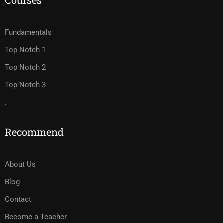
Courses
Fundamentals
Top Notch 1
Top Notch 2
Top Notch 3
.
Recommend
About Us
Blog
Contact
Become a Teacher