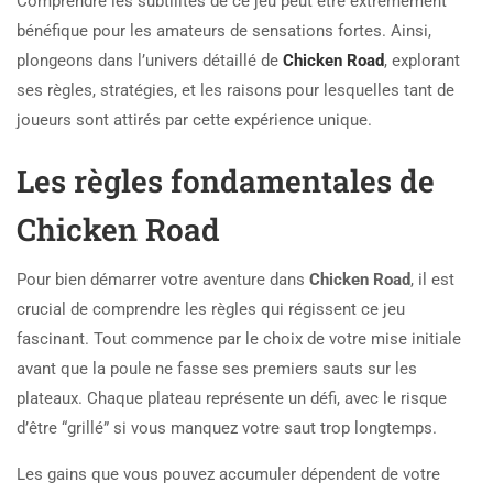
Comprendre les subtilités de ce jeu peut être extrêmement
bénéfique pour les amateurs de sensations fortes. Ainsi,
plongeons dans l’univers détaillé de
Chicken Road
, explorant
ses règles, stratégies, et les raisons pour lesquelles tant de
joueurs sont attirés par cette expérience unique.
Les règles fondamentales de
Chicken Road
Pour bien démarrer votre aventure dans
Chicken Road
, il est
crucial de comprendre les règles qui régissent ce jeu
fascinant. Tout commence par le choix de votre mise initiale
avant que la poule ne fasse ses premiers sauts sur les
plateaux. Chaque plateau représente un défi, avec le risque
d’être “grillé” si vous manquez votre saut trop longtemps.
Les gains que vous pouvez accumuler dépendent de votre