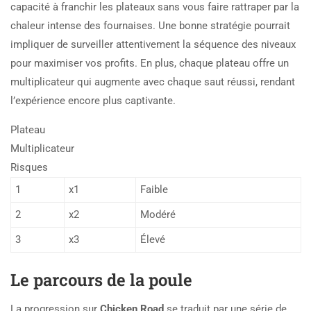
capacité à franchir les plateaux sans vous faire rattraper par la
chaleur intense des fournaises. Une bonne stratégie pourrait
impliquer de surveiller attentivement la séquence des niveaux
pour maximiser vos profits. En plus, chaque plateau offre un
multiplicateur qui augmente avec chaque saut réussi, rendant
l’expérience encore plus captivante.
Plateau
Multiplicateur
Risques
1
x1
Faible
2
x2
Modéré
3
x3
Élevé
Le parcours de la poule
La progression sur
Chicken Road
se traduit par une série de