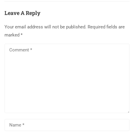
Leave A Reply
Your email address will not be published.
Required fields are
marked
*