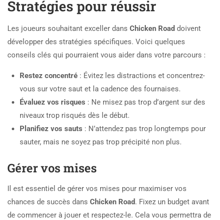
Stratégies pour réussir
Les joueurs souhaitant exceller dans
Chicken Road
doivent
développer des stratégies spécifiques. Voici quelques
conseils clés qui pourraient vous aider dans votre parcours :
Restez concentré
: Évitez les distractions et concentrez-
vous sur votre saut et la cadence des fournaises.
Évaluez vos risques
: Ne misez pas trop d’argent sur des
niveaux trop risqués dès le début.
Planifiez vos sauts
: N’attendez pas trop longtemps pour
sauter, mais ne soyez pas trop précipité non plus.
Gérer vos mises
Il est essentiel de gérer vos mises pour maximiser vos
chances de succès dans
Chicken Road
. Fixez un budget avant
de commencer à jouer et respectez-le. Cela vous permettra de