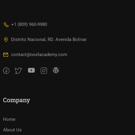
+1 (809) 960-9980
Distrito Nacional, RD. Avenida Bolívar.
contact@noelacademy.com
Company
Home
About Us