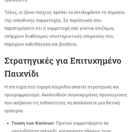
ξεκινήσετε.
Τέλος, οι ξένοι παίχτες πρέπει να αντιληφθούν τη σημασία
της υπεύθυνης συμμετοχής. Σε περίπτωση που
παρατηρήσετε ότι η συμμετοχή σας γίνεται επιζήμια,
υπάρχουν διαθέσιμες υποστηρικτικές υπηρεσίες που
παρέχουν καθοδήγηση και βοήθεια.
Στρατηγικές για Επιτυχημένο
Παιχνίδι
Η επιτυχία στα τυχερά παιχνίδια απαιτεί στρατηγική και
προγραμματισμό. Ακολουθούν συγκεκριμένες προσεγγίσεις
που αυξάνουν τις πιθανότητες να απολαύσετε μια θετική
εμπειρία.
Γνώση των Κανόνων:
Προτού συμμετάσχετε σε
οποιοδήποτε παιχνίδι, κατανοήστε πλήρως τους