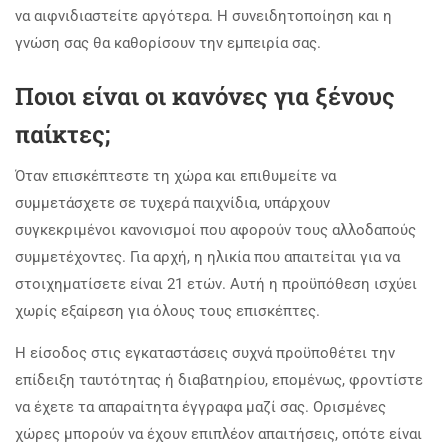
να αιφνιδιαστείτε αργότερα. Η συνειδητοποίηση και η
γνώση σας θα καθορίσουν την εμπειρία σας.
Ποιοι είναι οι κανόνες για ξένους
παίκτες;
Όταν επισκέπτεστε τη χώρα και επιθυμείτε να
συμμετάσχετε σε τυχερά παιχνίδια, υπάρχουν
συγκεκριμένοι κανονισμοί που αφορούν τους αλλοδαπούς
συμμετέχοντες. Για αρχή, η ηλικία που απαιτείται για να
στοιχηματίσετε είναι 21 ετών. Αυτή η προϋπόθεση ισχύει
χωρίς εξαίρεση για όλους τους επισκέπτες.
Η είσοδος στις εγκαταστάσεις συχνά προϋποθέτει την
επίδειξη ταυτότητας ή διαβατηρίου, επομένως, φροντίστε
να έχετε τα απαραίτητα έγγραφα μαζί σας. Ορισμένες
χώρες μπορούν να έχουν επιπλέον απαιτήσεις, οπότε είναι