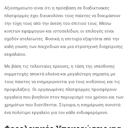
Αξιοσημείωτο είναι ότι η πρόσβαση σε διαδικτυακές
πλατφόρμες έχει διευκολύνει τους παίκτες να δοκιμάσουν
την τύχη τους από την άνεση του σπιτιού τους. Μέσω
κινητών εφαρμογών και ιστοσελίδων, οι επιλογές είναι
σχεδόν ατελείωτες. Φυσικά, η επιτυχία εξαρτάται από την
καλή γνώση των παιχνιδιών και μια στρατηγική διαχείρισης
κεφαλαίου.
Με βάση τις τελευταίες έρευνες, η τάση της υπεύθυνης
συμμετοχής αποκτά ολοένα και μεγαλύτερη σημασία, με
τους παίκτες να ενημερώνονται για τους κινδύνους και τις
προφυλάξεις. Οι οργανωμένες πλατφόρμες προσφέρουν
εργαλεία που βοηθούν στον περιορισμό του χρόνου και των
χρημάτων που διατίθενται. Σίγουρα, η ενημέρωση συνιστά
ένα πολύτιμο εργαλείο για τον κάθε ενδιαφερόμενο.