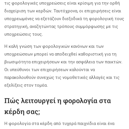
τις φορολογικές υποχρεώσεις είναι κρίσιμη για την ορθή
διαχείριση των κερδών. Ταυτόχρονα, οι επιχειρήσεις είναι
υποχρεωμένες να εξετάζουν διεξοδικά τη φορολογική τους
στρατηγική, αναζητώντας τρόπους συμμόρφωσης με τις
υποχρεώσεις τους.
Η καλή γνώση των φορολογικών κανόνων και των
υποχρεώσεων μπορεί να αποδειχθεί καθοριστική για τη
βιωσιμότητα επιχειρήσεων και την ασφάλεια των παικτών.
Οι υπεύθυνοι των επιχειρήσεων καλούνται να
παρακολουθούν συνεχώς τις νομοθετικές αλλαγές και τις
εξελίξεις στον τομέα.
Πώς λειτουργεί η φορολογία στα
κέρδη σας;
Η φορολογία στα κέρδη από τυχερά παιχνίδια είναι ένα