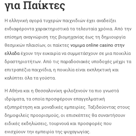
για Παίκτες
Η ελληνική αγορά τυχερών παιχνιδιών έχει αναδείξει
ενδιαφέροντα χαρακτηριστικά τα τελευταία χρόνια. Από την
επίσημη αναγνώριση της βιομηχανίας έως τη δημιουργία
θεσμικών πλαισίων, οι παίκτες
νομιμα online casino στην
ελλαδα
έχουν την ευκαιρία να συμμετάσχουν σε μια ποικιλία
δραστηριοτήτων. Από τις παραδοσιακές υποδοχές μέχρι τα
επιτραπέζια παιχνίδια, η ποικιλία είναι εκπληκτική και
καλύπτει όλα τα γούστα.
Η Αθήνα και η Θεσσαλονίκη φιλοξενούν τα πιο γνωστά
ιδρύματα, τα οποία προσφέρουν επαγγελματική
εξυπηρέτηση και μοναδικές εμπειρίες. Ταξιδεύοντας στους
δημοφιλείς προορισμούς, οι επισκέπτες θα συναντήσουν
ειδικές εκδηλώσεις, τουρνουά και προσφορές που
ενισχύουν την εμπειρία της ψυχαγωγίας.