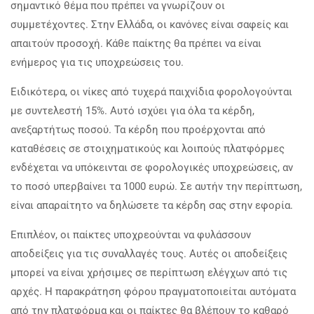
σημαντικό θέμα που πρέπει να γνωρίζουν οι
συμμετέχοντες. Στην Ελλάδα, οι κανόνες είναι σαφείς και
απαιτούν προσοχή. Κάθε παίκτης θα πρέπει να είναι
ενήμερος για τις υποχρεώσεις του.
Ειδικότερα, οι νίκες από τυχερά παιχνίδια φορολογούνται
με συντελεστή 15%. Αυτό ισχύει για όλα τα κέρδη,
ανεξαρτήτως ποσού. Τα κέρδη που προέρχονται από
καταθέσεις σε στοιχηματικούς και λοιπούς πλατφόρμες
ενδέχεται να υπόκεινται σε φορολογικές υποχρεώσεις, αν
το ποσό υπερβαίνει τα 1000 ευρώ. Σε αυτήν την περίπτωση,
είναι απαραίτητο να δηλώσετε τα κέρδη σας στην εφορία.
Επιπλέον, οι παίκτες υποχρεούνται να φυλάσσουν
αποδείξεις για τις συναλλαγές τους. Αυτές οι αποδείξεις
μπορεί να είναι χρήσιμες σε περίπτωση ελέγχων από τις
αρχές. Η παρακράτηση φόρου πραγματοποιείται αυτόματα
από την πλατφόρμα και οι παίκτες θα βλέπουν το καθαρό