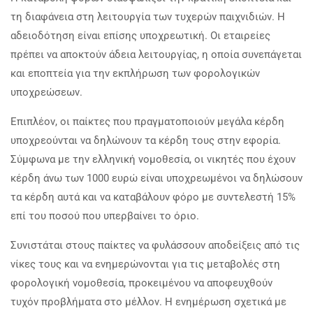
τη διαφάνεια στη λειτουργία των τυχερών παιχνιδιών. Η
αδειοδότηση είναι επίσης υποχρεωτική. Οι εταιρείες
πρέπει να αποκτούν άδεια λειτουργίας, η οποία συνεπάγεται
και εποπτεία για την εκπλήρωση των φορολογικών
υποχρεώσεων.
Επιπλέον, οι παίκτες που πραγματοποιούν μεγάλα κέρδη
υποχρεούνται να δηλώνουν τα κέρδη τους στην εφορία.
Σύμφωνα με την ελληνική νομοθεσία, οι νικητές που έχουν
κέρδη άνω των 1000 ευρώ είναι υποχρεωμένοι να δηλώσουν
τα κέρδη αυτά και να καταβάλουν φόρο με συντελεστή 15%
επί του ποσού που υπερβαίνει το όριο.
Συνιστάται στους παίκτες να φυλάσσουν αποδείξεις από τις
νίκες τους και να ενημερώνονται για τις μεταβολές στη
φορολογική νομοθεσία, προκειμένου να αποφευχθούν
τυχόν προβλήματα στο μέλλον. Η ενημέρωση σχετικά με