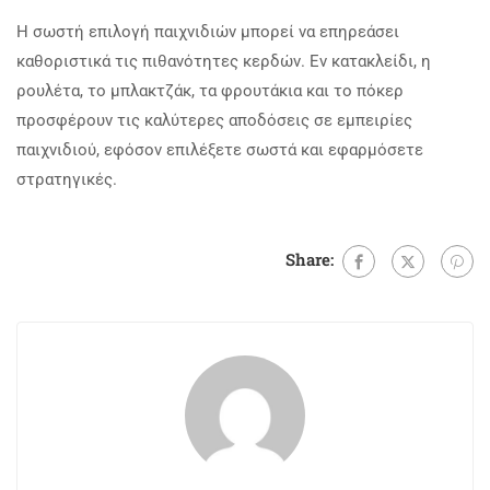
Η σωστή επιλογή παιχνιδιών μπορεί να επηρεάσει
καθοριστικά τις πιθανότητες κερδών. Εν κατακλείδι, η
ρουλέτα, το μπλακτζάκ, τα φρουτάκια και το πόκερ
προσφέρουν τις καλύτερες αποδόσεις σε εμπειρίες
παιχνιδιού, εφόσον επιλέξετε σωστά και εφαρμόσετε
στρατηγικές.
Share: