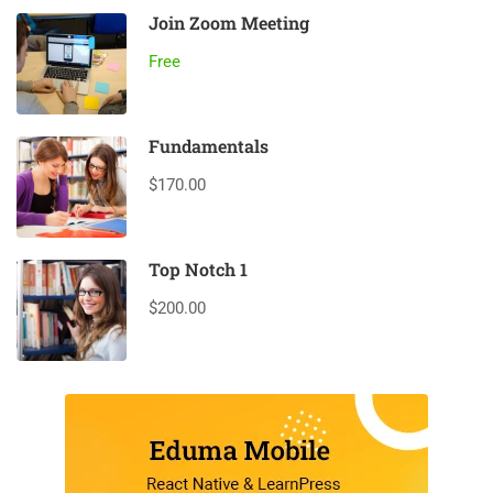
Join Zoom Meeting
Free
Fundamentals
$170.00
Top Notch 1
$200.00