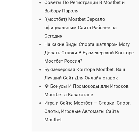
Советы По Регистрации В Mostbet и
Выбору Пароля
“(мостбет) Mostbet Зеркало
официальным Сайта Рабочее на
Сегодня
На какие Виды Спорта шатляром Могу
Делать Ставки В Букмекерской Конторе
Мостбет Россия?
Букмекерская Контора Mostbet: Ваш
Лучший Сайт Для Онлайн-ставок
💎 Бонусы И Промокоды дли Игроков
Мостбет а Казахстане
Игра и Сайте Мостбет — Ставки, Спорт,
Слоты, Игровые Автоматы Сайта
Mostbet