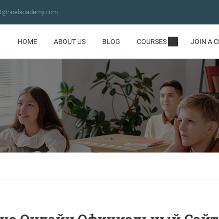
ct@noelacademy.com
HOME
ABOUT US
BLOG
COURSES
JOIN A 