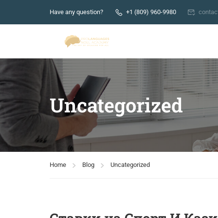
Have any question?
+1 (809) 960-9980
conta
Uncategorized
Home
Blog
Uncategorized