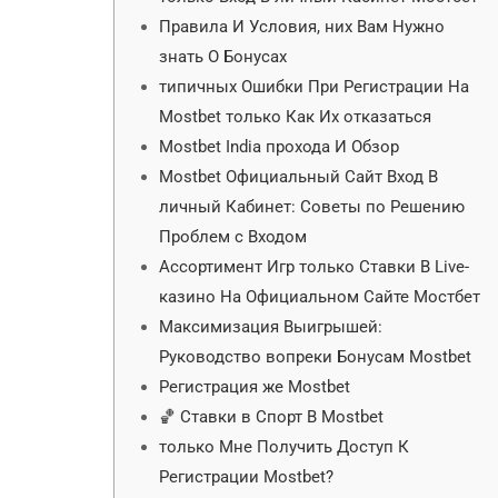
Правила И Условия, них Вам Нужно
знать О Бонусах
типичных Ошибки При Регистрации На
Mostbet только Как Их отказаться
Mostbet India прохода И Обзор
Mostbet Официальный Сайт Вход В
личный Кабинет: Советы по Решению
Проблем с Входом
Ассортимент Игр только Ставки В Live-
казино На Официальном Сайте Мостбет
Максимизация Выигрышей:
Руководство вопреки Бонусам Mostbet
Регистрация же Mostbet
🏀 Ставки в Спорт В Mostbet
только Мне Получить Доступ К
Регистрации Mostbet?