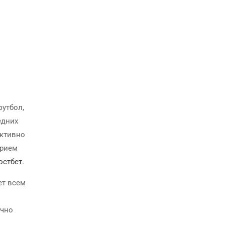
й
футбол,
едних
активно
ерием
остбет
.
ет всем
очно