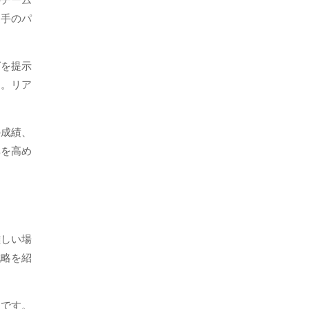
のチーム
選手のパ
ズを提示
す。リア
。
の成績、
率を高め
難しい場
戦略を紹
切です。