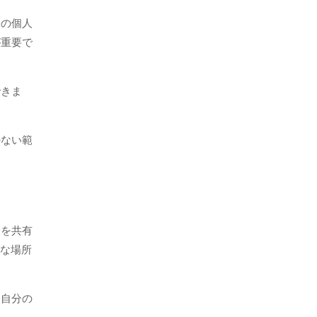
分の個人
が重要で
できま
のない範
報を共有
適な場所
、自分の