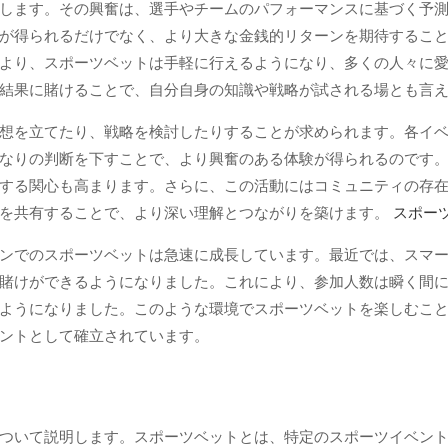
します。その興奮は、選手やチームのパフォーマンスに基づく予
が得られるだけでなく、より大きな金銭的リターンを期待するこ
より、スポーツベットは手軽に行えるようになり、多くの人々に
結果に賭けることで、自分自身の知識や戦略が試される場とも言
想を立てたり、戦略を検討したりすることが求められます。各イ
なりの判断を下すことで、より興奮のある体験が得られるのです
する関心も高まります。さらに、この活動にはコミュニティの存
報を共有することで、より深い理解とつながりを築けます。
スポー
ンでのスポーツベットは急速に成長しています。最近では、スマ
賭けができるようになりました。これにより、参加人数は瞬く間
ようになりました。このような環境でスポーツベットを楽しむこ
ントとして確立されています。
ついて説明します。スポーツベットとは、特定のスポーツイベン