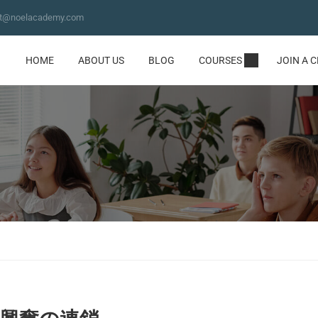
ct@noelacademy.com
HOME
ABOUT US
BLOG
COURSES
JOIN A 