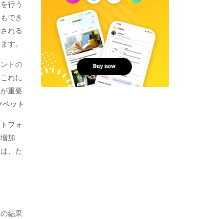
測を行う
ともでき
愛される
えます。
ベントの
。これに
在が重要
ツベット
ートフォ
に増加
とは、た
トの結果