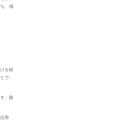
保ち、感
賭けを続
ことで、
ます。賭
を活用