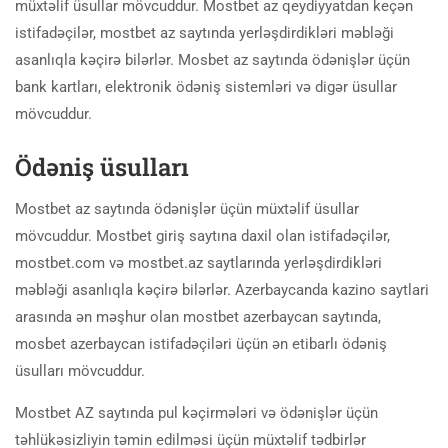
müxtəlif üsullar mövcuddur. Mostbet az qeydiyyatdan keçən
istifadəçilər, mostbet az saytında yerləşdirdikləri məbləği
asanlıqla kəçirə bilərlər. Mosbet az saytında ödənişlər üçün
bank kartları, elektronik ödəniş sistemləri və digər üsullar
mövcuddur.
Ödəniş üsulları
Mostbet az saytında ödənişlər üçün müxtəlif üsullar
mövcuddur. Mostbet giriş saytına daxil olan istifadəçilər,
mostbet.com və mostbet.az saytlarında yerləşdirdikləri
məbləği asanlıqla kəçirə bilərlər. Azerbaycanda kazino saytlari
arasında ən məşhur olan mostbet azerbaycan saytında,
mosbet azerbaycan istifadəçiləri üçün ən etibarlı ödəniş
üsulları mövcuddur.
Mostbet AZ saytında pul kəçirmələri və ödənişlər üçün
təhlükəsizliyin təmin edilməsi üçün müxtəlif tədbirlər