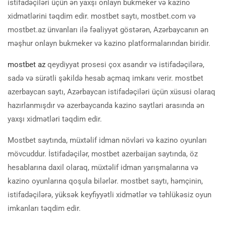
istifadəçiləri üçün ən yaxşı onlayn bukmeker və kazino
xidmətlərini təqdim edir. mostbet saytı, mostbet.com və
mostbet.az ünvanları ilə fəaliyyət göstərən, Azərbaycanın ən
məşhur onlayn bukmeker və kazino platformalarından biridir.
mostbet az
qeydiyyat prosesi çox asandır və istifadəçilərə,
sadə və sürətli şəkildə hesab açmaq imkanı verir. mostbet
azerbaycan saytı, Azərbaycan istifadəçiləri üçün xüsusi olaraq
hazırlanmışdır və azerbaycanda kazino saytlari arasında ən
yaxşı xidmətləri təqdim edir.
Mostbet saytında, müxtəlif idman növləri və kazino oyunları
mövcuddur. İstifadəçilər, mostbet azerbaijan saytında, öz
hesablarına daxil olaraq, müxtəlif idman yarışmalarına və
kazino oyunlarına qoşula bilərlər. mostbet saytı, həmçinin,
istifadəçilərə, yüksək keyfiyyətli xidmətlər və təhlükəsiz oyun
imkanları təqdim edir.