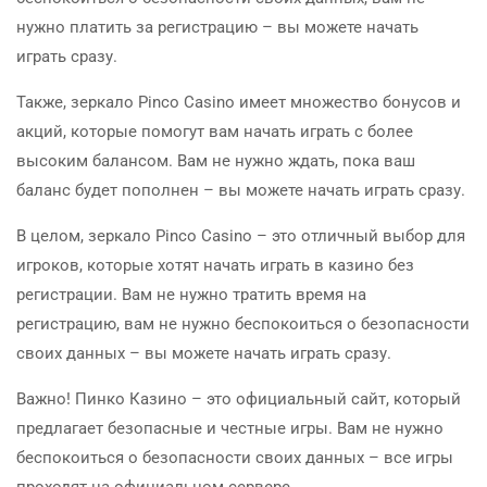
нужно платить за регистрацию – вы можете начать
играть сразу.
Также, зеркало Pinco Casino имеет множество бонусов и
акций, которые помогут вам начать играть с более
высоким балансом. Вам не нужно ждать, пока ваш
баланс будет пополнен – вы можете начать играть сразу.
В целом, зеркало Pinco Casino – это отличный выбор для
игроков, которые хотят начать играть в казино без
регистрации. Вам не нужно тратить время на
регистрацию, вам не нужно беспокоиться о безопасности
своих данных – вы можете начать играть сразу.
Важно! Пинко Казино – это официальный сайт, который
предлагает безопасные и честные игры. Вам не нужно
беспокоиться о безопасности своих данных – все игры