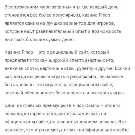
В современном мире азартных игр, где каждый день
становится все более популярным, казино Pinco
является одним из лучших вариантов для игроков,
которые ищут развлекательный опыт и возможность
выиграть большие суммы денег.
Казино Pinco – это официальный сайт, который
предлагает игрокам широкий спектр азартных игр,
включая слоты, карточные игры, рулетку и другие. Всякий
раз, когда вы решите играть в
pinco casino
, вы можете
быть уверены, что играете на официальном сайте,
который обеспечивает безопасность и честность игры.
Один из главных преимуществ Pinco Casino – это его
зеркало, которое позволяет игрокам играть на
официальном сайте, но с использованием зеркала. Это
означает, что игроки могут играть на официальном сайте,