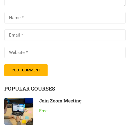
POPULAR COURSES
Join Zoom Meeting
Free