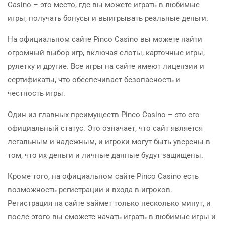
Casino – это место, где вы можете играть в любимые
игры, получать бонусы и выигрывать реальные деньги.
На официальном сайте Pinco Casino вы можете найти
огромный выбор игр, включая слоты, карточные игры,
рулетку и другие. Все игры на сайте имеют лицензии и
сертификаты, что обеспечивает безопасность и
честность игры.
Один из главных преимуществ Pinco Casino – это его
официальный статус. Это означает, что сайт является
легальным и надежным, и игроки могут быть уверены в
том, что их деньги и личные данные будут защищены.
Кроме того, на официальном сайте Pinco Casino есть
возможность регистрации и входа в игроков.
Регистрация на сайте займет только несколько минут, и
после этого вы сможете начать играть в любимые игры и