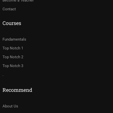
Become a Teacher
Contact
Courses
Fundamentals
Top Notch 1
Top Notch 2
Top Notch 3
.
Recommend
About Us