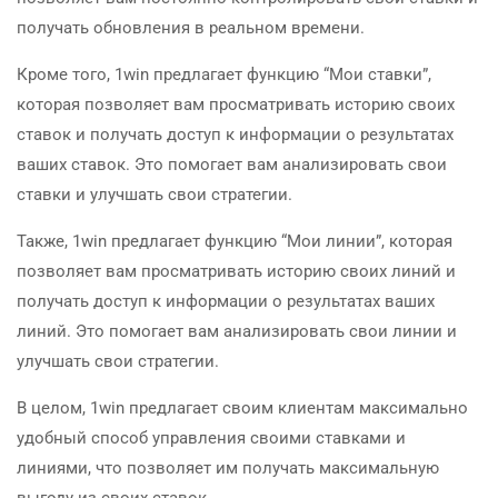
получать обновления в реальном времени.
Кроме того, 1win предлагает функцию “Мои ставки”,
которая позволяет вам просматривать историю своих
ставок и получать доступ к информации о результатах
ваших ставок. Это помогает вам анализировать свои
ставки и улучшать свои стратегии.
Также, 1win предлагает функцию “Мои линии”, которая
позволяет вам просматривать историю своих линий и
получать доступ к информации о результатах ваших
линий. Это помогает вам анализировать свои линии и
улучшать свои стратегии.
В целом, 1win предлагает своим клиентам максимально
удобный способ управления своими ставками и
линиями, что позволяет им получать максимальную