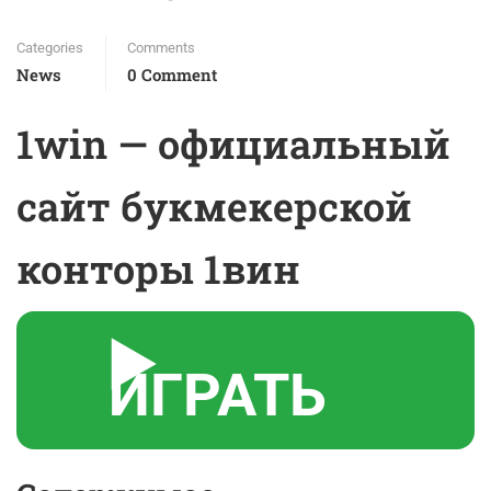
Categories
Comments
News
0 Comment
1win — официальный
сайт букмекерской
конторы 1вин
▶️
ИГРАТЬ