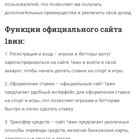
пользователей, что позволяет им получать
дополнительные преимущества и увеличить свой доход.
Функции официального сайта
1вин:
1. Регистрация и вход – игроки и бетторы могут
зарегистрироваться на сайте 1вин и войти в свой
аккаунт, чтобы начать делать ставки на спорт и игры.
2. Оформление ставки – официальный сайт 1вин
предлагает удобный интерфейс для оформления ставок
на спорт и игры, что позволяет игрокам и бетторам
быстро и легко сделать ставку.
3. Трансфер средств – сайт 1вин предлагает различные
способы перевода средств, включая банковские карты,
электронные деньги и другие.