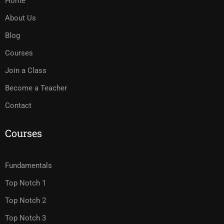
Home
About Us
Blog
Courses
Join a Class
Become a Teacher
Contact
Courses
Fundamentals
Top Notch 1
Top Notch 2
Top Notch 3