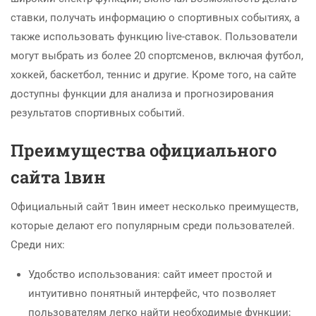
ставки, получать информацию о спортивных событиях, а
также использовать функцию live-ставок. Пользователи
могут выбрать из более 20 спортсменов, включая футбол,
хоккей, баскетбол, теннис и другие. Кроме того, на сайте
доступны функции для анализа и прогнозирования
результатов спортивных событий.
Преимущества официального
сайта 1вин
Официальный сайт 1вин имеет несколько преимуществ,
которые делают его популярным среди пользователей.
Среди них:
Удобство использования: сайт имеет простой и
интуитивно понятный интерфейс, что позволяет
пользователям легко найти необходимые функции;