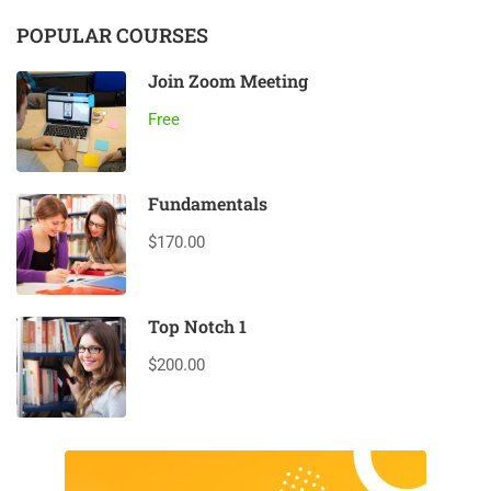
POPULAR COURSES
Join Zoom Meeting
Free
Fundamentals
$170.00
Top Notch 1
$200.00