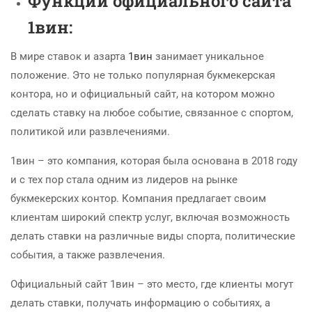
Функции официального сайта
1вин:
В мире ставок и азарта
1вин
занимает уникальное
положение. Это не только популярная букмекерская
контора, но и официальный сайт, на котором можно
сделать ставку на любое событие, связанное с спортом,
политикой или развлечениями.
1вин – это компания, которая была основана в 2018 году
и с тех пор стала одним из лидеров на рынке
букмекерских контор. Компания предлагает своим
клиентам широкий спектр услуг, включая возможность
делать ставки на различные виды спорта, политические
события, а также развлечения.
Официальный сайт 1вин – это место, где клиенты могут
делать ставки, получать информацию о событиях, а