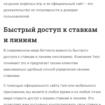
на рынке азартных игр, и ее официальный сайт – это
доказательство ее популярности и доверия
пользователей.
Быстрый доступ к ставкам
и линиям
В современном мире беттинга важность быстрого
доступа к ставкам и линиям неосязаемо. Компания 1win
понимает это и предлагает своим клиентам
максимально удобный способ управления своими
ставками.
С помощью официального сайта 1win или мобильного
приложения, вы можете в любое время и из любой точки
мира открыть доступ к вашим ставкам и линиям. Это
позволяет вам постоянно контролировать свои ставки и