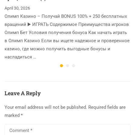
April 30, 2026
Олимп Казино – Получай BONUS 100% + 250 бесплатных
вращений ▶️ ИГРАТЬ Содержимое Преимущества игроков
Олимп Бет Условия получения бонуса Как начать играть
в Олимп Казино Если вы ищете надежное и проверенное
казино, где можно получить выгодные бонусы и
насладиться …
Leave A Reply
Your email address will not be published.
Required fields are
marked
*