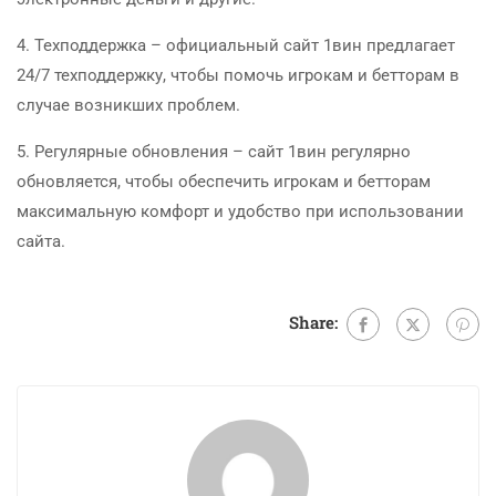
4. Техподдержка – официальный сайт 1вин предлагает
24/7 техподдержку, чтобы помочь игрокам и бетторам в
случае возникших проблем.
5. Регулярные обновления – сайт 1вин регулярно
обновляется, чтобы обеспечить игрокам и бетторам
максимальную комфорт и удобство при использовании
сайта.
Share: