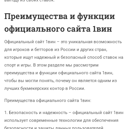
выгоду из своих ставок.
Преимущества и функции
официального сайта 1вин
Официальный сайт 1вин – это уникальная возможность
для игроков и бетторов из России и других стран,
которые ищут надежный и безопасный способ ставок на
спорт и игры. В этом разделе мы рассмотрим
преимущества и функции официального сайта 1вин,
чтобы вы могли понять, почему он является одним из
лучших букмекерских контор в России.
Преимущества официального сайта 1вин:
1. Безопасность и надежность – официальный сайт 1вин
использует современные технологии для обеспечения
безопасности и защиты данных пользователей.