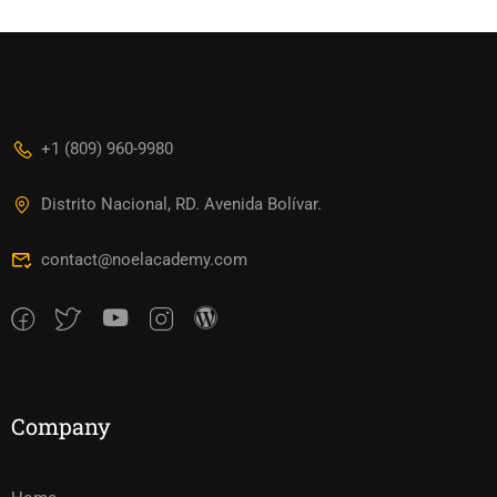
+1 (809) 960-9980
Distrito Nacional, RD. Avenida Bolívar.
contact@noelacademy.com
Company