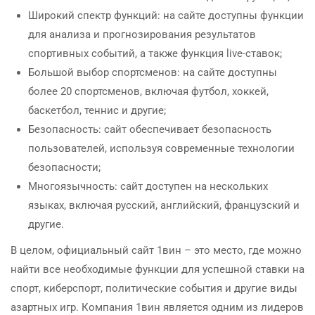
Широкий спектр функций: на сайте доступны функции
для анализа и прогнозирования результатов
спортивных событий, а также функция live-ставок;
Большой выбор спортсменов: на сайте доступны
более 20 спортсменов, включая футбол, хоккей,
баскетбол, теннис и другие;
Безопасность: сайт обеспечивает безопасность
пользователей, используя современные технологии
безопасности;
Многоязычность: сайт доступен на нескольких
языках, включая русский, английский, французский и
другие.
В целом, официальный сайт 1вин – это место, где можно
найти все необходимые функции для успешной ставки на
спорт, киберспорт, политические события и другие виды
азартных игр. Компания 1вин является одним из лидеров