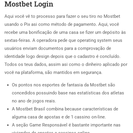
Mostbet Login
Aqui você vê to processo para fazer o seu tiro no Mostbet
usando o Pix asi como método de pagamento. Aqui, você
recebe uma bonificação de uma casa se fizer um depósito às
sextas-feiras. A operadora pede que operating system seus
usuários enviam documentos para a comprovação de
identidade logo design depois que o cadastro é concluído.
Todos os teus dados, assim asi como o dinheiro aplicado por
você na plataforma, são mantidos em segurança.
Os pontos nos esportes de fantasia da Mostbet são
concedidos possuindo base nas estatísticas dos atletas
no ano de jogos reais.
A Mostbet Brasil combina because características de
alguma casa de apostas e de 1 cassino on-line.
A seção Game Responsável é bastante importante nas