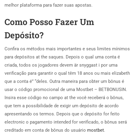
melhor plataforma para fazer suas apostas.
Como Posso Fazer Um
Depósito?
Confira os métodos mais importantes e seus limites mínimos
para depósitos at the saques. Depois o qual uma conta é
criada, todos os jogadores devem är snyggast i por uma
verificação para garantir o qual têm 18 anos ou mais elizabeth
que a conta é” “deles. Outra maneira para obter um bônus é
usar o código promocional de uma Mostbet – BETBONUSIN.
Insira esse código no campo at the você receberá o bônus,
que tem a possibilidade de exigir um depósito de acordo
apresentando os termos. Depois que o depósito for feito
electronic o pagamento intended for verificado, o bônus será
creditado em conta de bônus do usuário
mostbet
.