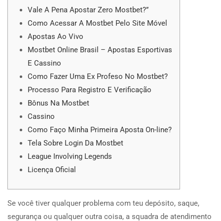
Vale A Pena Apostar Zero Mostbet?”
Como Acessar A Mostbet Pelo Site Móvel
Apostas Ao Vivo
Mostbet Online Brasil – Apostas Esportivas
E Cassino
Como Fazer Uma Ex Profeso No Mostbet?
Processo Para Registro E Verificação
Bônus Na Mostbet
Cassino
Como Faço Minha Primeira Aposta On-line?
Tela Sobre Login Da Mostbet
League Involving Legends
Licença Oficial
Se você tiver qualquer problema com teu depósito, saque,
segurança ou qualquer outra coisa, a squadra de atendimento