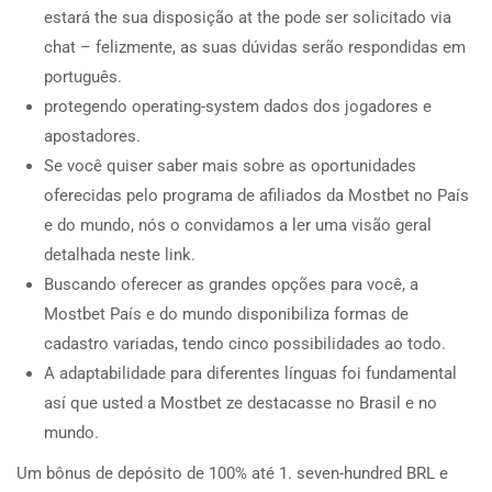
estará the sua disposição at the pode ser solicitado via
chat – felizmente, as suas dúvidas serão respondidas em
português.
protegendo operating-system dados dos jogadores e
apostadores.
Se você quiser saber mais sobre as oportunidades
oferecidas pelo programa de afiliados da Mostbet no País
e do mundo, nós o convidamos a ler uma visão geral
detalhada neste link.
Buscando oferecer as grandes opções para você, a
Mostbet País e do mundo disponibiliza formas de
cadastro variadas, tendo cinco possibilidades ao todo.
A adaptabilidade para diferentes línguas foi fundamental
así que usted a Mostbet ze destacasse no Brasil e no
mundo.
Um bônus de depósito de 100% até 1. seven-hundred BRL e