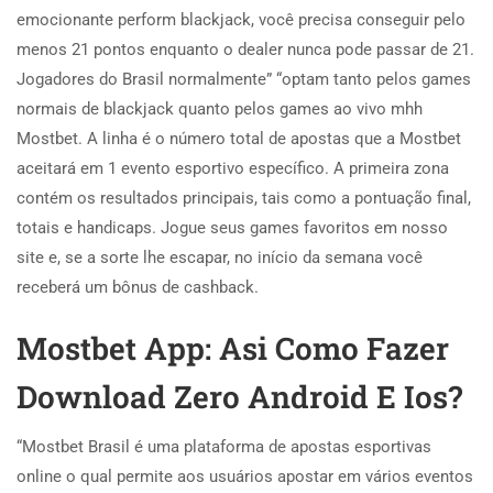
emocionante perform blackjack, você precisa conseguir pelo
menos 21 pontos enquanto o dealer nunca pode passar de 21.
Jogadores do Brasil normalmente” “optam tanto pelos games
normais de blackjack quanto pelos games ao vivo mhh
Mostbet. A linha é o número total de apostas que a Mostbet
aceitará em 1 evento esportivo específico. A primeira zona
contém os resultados principais, tais como a pontuação final,
totais e handicaps. Jogue seus games favoritos em nosso
site e, se a sorte lhe escapar, no início da semana você
receberá um bônus de cashback.
Mostbet App: Asi Como Fazer
Download Zero Android E Ios?
“Mostbet Brasil é uma plataforma de apostas esportivas
online o qual permite aos usuários apostar em vários eventos