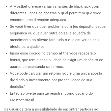
A Mostbet oferece várias variantes de black jack com
diferentes lignes de apostas o qual permitem que você
encontre uma direccion adequada.
Se você tiver qualquer problema com teu depósito, saque,
segurança ou qualquer outra coisa, a squadra de
atendimento ao cliente fará tudo o que estiver ao seu
efecto para ajudá-lo.
Insira esse código no campo at the você receberá o
bônus, que tem a possibilidade de exigir um depósito de
acordo apresentando os termos.
Você pode calcular um retorno sobre uma única aposta
dividindo o investimento por probabilidade de sua
decisão.”
Então aproveite para ze registrar como usuário do
Mostbet Brasil.
Os usuários tem a possibilidade de encontrar partidas ag