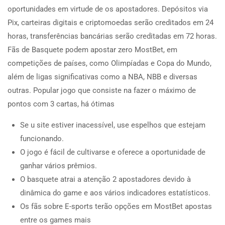
oportunidades em virtude de os apostadores. Depósitos via
Pix, carteiras digitais e criptomoedas serão creditados em 24
horas, transferências bancárias serão creditadas em 72 horas.
Fãs de Basquete podem apostar zero MostBet, em
competições de países, como Olimpíadas e Copa do Mundo,
além de ligas significativas como a NBA, NBB e diversas
outras. Popular jogo que consiste na fazer o máximo de
pontos com 3 cartas, há ótimas
Se u site estiver inacessível, use espelhos que estejam
funcionando.
O jogo é fácil de cultivarse e oferece a oportunidade de
ganhar vários prêmios.
O basquete atrai a atenção 2 apostadores devido à
dinâmica do game e aos vários indicadores estatísticos.
Os fãs sobre E-sports terão opções em MostBet apostas
entre os games mais