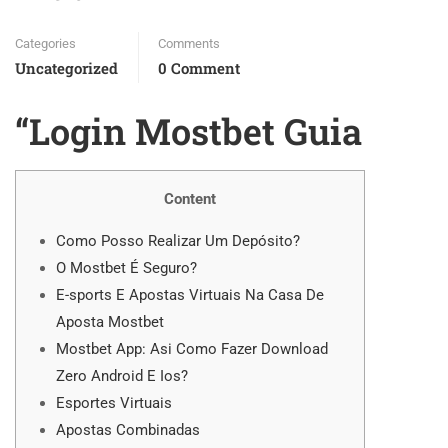
Categories
Comments
Uncategorized
0 Comment
“Login Mostbet Guia
Content
Como Posso Realizar Um Depósito?
O Mostbet É Seguro?
E-sports E Apostas Virtuais Na Casa De
Aposta Mostbet
Mostbet App: Asi Como Fazer Download
Zero Android E Ios?
Esportes Virtuais
Apostas Combinadas