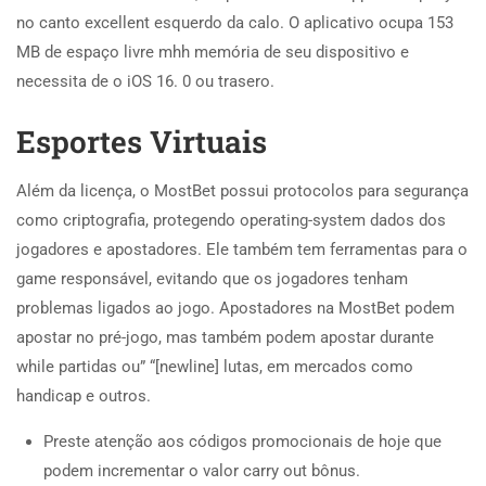
no canto excellent esquerdo da calo. O aplicativo ocupa 153
MB de espaço livre mhh memória de seu dispositivo e
necessita de o iOS 16. 0 ou trasero.
Esportes Virtuais
Além da licença, o MostBet possui protocolos para segurança
como criptografia, protegendo operating-system dados dos
jogadores e apostadores. Ele também tem ferramentas para o
game responsável, evitando que os jogadores tenham
problemas ligados ao jogo. Apostadores na MostBet podem
apostar no pré-jogo, mas também podem apostar durante
while partidas ou” “[newline] lutas, em mercados como
handicap e outros.
Preste atenção aos códigos promocionais de hoje que
podem incrementar o valor carry out bônus.