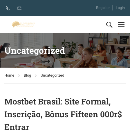
Register
Login
Uncategorized
Home
Blog
Uncategorized
Mostbet Brasil: Site Formal,
Inscrição, Bônus Fifteen 000r$
Entrar