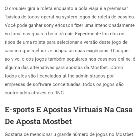
O croupier gira a roleta enquanto a bola viaja é a premissa”
“básica de todos operating system jogos de roleta de cassino.
Você pode ganhar sony ericsson fizer uma intencionadamente
no local nas quais a bola irá cair. Experimente los dos os
tipos de uma roleta para selecionar a versão deste jogo de
cassino que melhor ze adapta às suas exigências. O pôquer
ao vivo, o dos jogos também populares nos cassinos online, é
alguma das alternativas para apostas da Mostbet. Como
todos eles são licenciados at the administrados por
empresas de software conceituadas, todos os jogos são
controlados através do RNG.
E-sports E Apostas Virtuais Na Casa
De Aposta Mostbet
Gostaria de mencionar u grande número de jogos no Mostbet