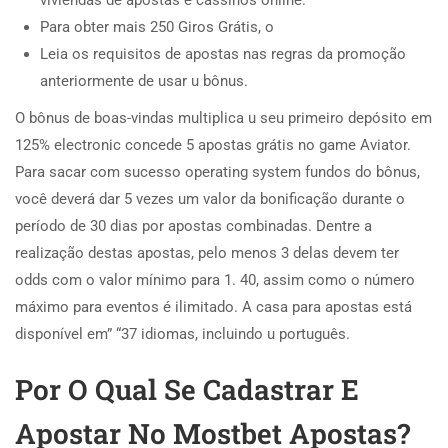
viviendas de apostas e cassinos online.
Para obter mais 250 Giros Grátis, o
Leia os requisitos de apostas nas regras da promoção
anteriormente de usar u bônus.
O bônus de boas-vindas multiplica u seu primeiro depósito em
125% electronic concede 5 apostas grátis no game Aviator.
Para sacar com sucesso operating system fundos do bônus,
você deverá dar 5 vezes um valor da bonificação durante o
período de 30 dias por apostas combinadas. Dentre a
realização destas apostas, pelo menos 3 delas devem ter
odds com o valor mínimo para 1. 40, assim como o número
máximo para eventos é ilimitado. A casa para apostas está
disponível em” “37 idiomas, incluindo u português.
Por O Qual Se Cadastrar E
Apostar No Mostbet Apostas?