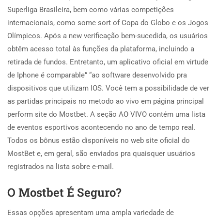
Superliga Brasileira, bem como várias competições
internacionais, como some sort of Copa do Globo e os Jogos
Olímpicos. Após a new verificação bem-sucedida, os usuários
obtêm acesso total às funções da plataforma, incluindo a
retirada de fundos. Entretanto, um aplicativo oficial em virtude
de Iphone é comparable” “ao software desenvolvido pra
dispositivos que utilizam IOS. Você tem a possibilidade de ver
as partidas principais no metodo ao vivo em página principal
perform site do Mostbet. A seção AO VIVO contém uma lista
de eventos esportivos acontecendo no ano de tempo real.
Todos os bônus estão disponíveis no web site oficial do
MostBet e, em geral, são enviados pra quaisquer usuários
registrados na lista sobre e-mail.
O Mostbet É Seguro?
Essas opções apresentam uma ampla variedade de