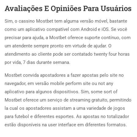
Avaliações E Opiniões Para Usuários
Sim, o cassino Mostbet tem alguma versão móvel, bastante
como um aplicativo compatível com Android e iOS. Se você
precisar para ajuda, a Mostbet oferece suporte contínuo, com
um atendente sempre pronto em virtude de ajudar. O
atendimento ao cliente pode ser contatado twenty four horas
por vida, 7 dias durante semana.
Mostbet convida apostadores a fazer apostas pelo site no
navegador, em versão mobile perform site ou not any
aplicativo para algunos dispositivos. Sim, some sort of
Mostbet oferece um serviço de streaming gratuito, permitindo
la cual os apostadores assistam a uma variedade de jogos
para futebol e diferentes esportes. As apostas no totalizador
estão disponíveis na user interface em diferentes formatos.