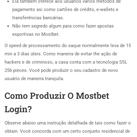
Ela também oferece aos usuários vários métodos de
pagamento asi como cartões de crédito, e-wallets e
transferências bancárias.
Não tem segredo algum para como fazer apostas
esportivas no Mostbet.
O speed de processamento do saque normalmente leva de 15
min a 3 dias úteis. Como maneira de evitar the ação de
hackers e de criminoso, a casa conta com a tecnologia SSL
256 pieces. Você pode produzir o seu cadastro de novo
usuário de maneira tranquila.
Como Produzir O Mostbet
Login?
Observe abaixo uma instrução detalhada de tais como fazer o
obtain. Você concorda com um certo conjunto residencial de