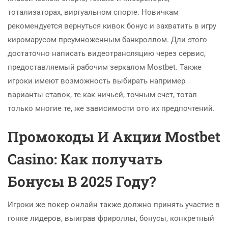
тотализаторах, виртуальном спорте. Новичкам
рекомендуется вернуться кивок бонус и захватить в игру
киромарусом преумноженным банкроллом. Дли этого
достаточно написать видеотрансляцию через сервис,
предоставляемый рабочим зеркалом Mostbet. Также
игроки имеют возможность выбирать например
варианты ставок, те как ничьей, точным счет, тотал
только многие те, же зависимости ото их предпочтений.
Промокоды И Акции Mostbet
Casino: Как получать
Бонусы В 2025 Году?
Игроки же покер онлайн также должно принять участие в
гонке лидеров, выиграв фрироллы, бонусы, конкретный