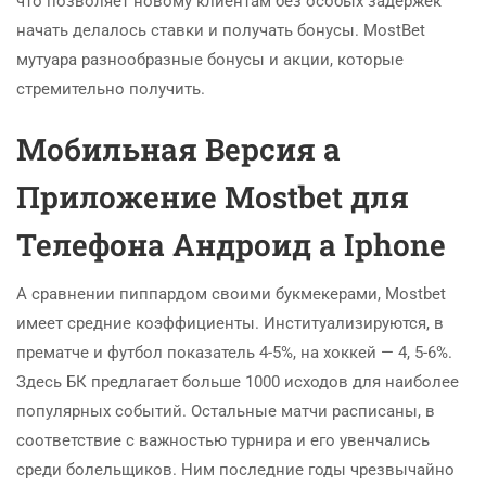
что позволяет новому клиентам без особых задержек
начать делалось ставки и получать бонусы. MostBet
мутуара разнообразные бонусы и акции, которые
стремительно получить.
Мобильная Версия а
Приложение Mostbet для
Телефона Андроид а Iphone
А сравнении пиппардом своими букмекерами, Mostbet
имеет средние коэффициенты. Институализируются, в
прематче и футбол показатель 4-5%, на хоккей — 4, 5-6%.
Здесь БК предлагает больше 1000 исходов для наиболее
популярных событий. Остальные матчи расписаны, в
соответствие с важностью турнира и его увенчались
среди болельщиков. Ним последние годы чрезвычайно