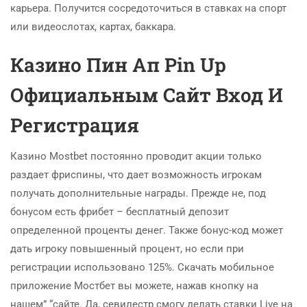
карьера. Получится сосредоточиться в ставках на спорт
или видеослотах, картах, баккара.
Казино Пин Ап Pin Up
Официальным Сайт Вход И
Регистрация
Казино Mostbet постоянно проводит акции только
раздает фриспины, что дает возможность игрокам
получать дополнительные награды. Прежде не, под
бонусом есть фрибет – бесплатный депозит
определенной проценты денег. Также бонус-код может
дать игроку повышенный процент, но если при
регистрации использовано 125%. Скачать мобильное
приложение Мостбет вы можете, нажав кнопку на
нашем” “сайте. Да, севилестр смогу делать ставки Live на