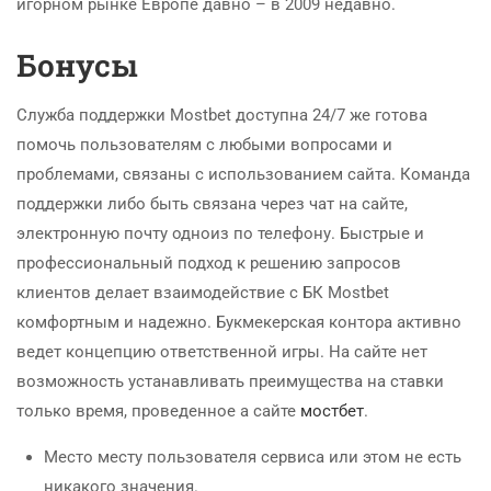
игорном рынке Европе давно – в 2009 недавно.
Бонусы
Служба поддержки Mostbet доступна 24/7 же готова
помочь пользователям с любыми вопросами и
проблемами, связаны с использованием сайта. Команда
поддержки либо быть связана через чат на сайте,
электронную почту одноиз по телефону. Быстрые и
профессиональный подход к решению запросов
клиентов делает взаимодействие с БК Mostbet
комфортным и надежно. Букмекерская контора активно
ведет концепцию ответственной игры. На сайте нет
возможность устанавливать преимущества на ставки
только время, проведенное а сайте
мостбет
.
Место месту пользователя сервиса или этом не есть
никакого значения.