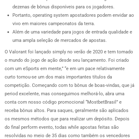
dezenas de bônus disponíveis para os jogadores.
Portanto, operating system apostadores podem envidar ao
vivo em maiores campeonatos da terra.
Além de uma variedade para jogos de entrada qualidade e
uma ampla seleção de mercados de apostas.
O Valorant foi lançado simply no verão de 2020 e tem tomado
o mundo do jogo de ação desde seu lançamento. Foi criado
com um eSports em mente,” “e em um pace relativamente
curto tornou-se um dos mais importantes títulos da
competição. Começando com to bônus de boas-vindas, que já
period excelente, mas conseguimos melhorá-lo, abra uma
conta com nosso código promocional “MostbetBrasil” e
receba bônus altos. Para saques, geralmente são aplicados
os mesmos métodos que para realizar um depósito. Depois
do final perform evento, todas while apostas feitas são
resolvidas no meio de 35 dias como também os vencedores