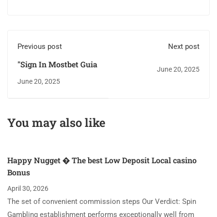
Previous post
Next post
"Sign In Mostbet Guia
June 20, 2025
June 20, 2025
You may also like
Happy Nugget � The best Low Deposit Local casino
Bonus
April 30, 2026
The set of convenient commission steps Our Verdict: Spin
Gambling establishment performs exceptionally well from