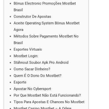
Bônus Electronic Promoções Mostbet
Brasil
Construtor De Apostas
Aceite Operating System Bônus Mostbet
Agora
Métodos Sobre Pagamento Mostbet No
Brasil
Esportes Virtuais
Mostbet Login:
Stáhnout Soubor Apk Pro Android
Como Sacar Dinheiro?
Quem É O Dono Do Mostbet?
Esporte
Apostar No Cybersport
Por Que Mostbet Não Está Funcionando?
Tipos Para Apostas E Chances No Mostbet
Mostbet Casino Mostbet – A Odaie