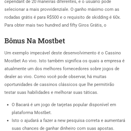
cependant de 20 maneiras diferentes, e o usuário pode
selecionar a mais provvidenziale. O ganho máximo com as
rodadas grátis é para R$500 e o requisito de skidding é 60x.
Para obter mais two hundred and fifty Giros Grátis, o
Bônus Na Mostbet
Um exemplo impecável deste desenvolvimento é o Cassino
Mostbet Ao vivo. Isto também significa os quais a empresa é
atualmente um dos melhores fornecedores sobre jogos de
dealer ao vivo. Como você pode observar, há muitas
oportunidades de cassinos clássicos que lhe permitirão
testar suas habilidades e melhorar suas táticas.
O Bacará é um jogo de tarjetas popular disponível em
plataforma Mostbet.
Isto o ajudará a fazer a new pesquisa correta e aumentará
suas chances de ganhar dinheiro com suas apostas.