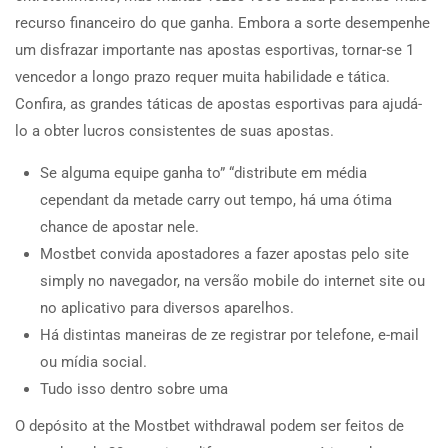
recurso financeiro do que ganha. Embora a sorte desempenhe
um disfrazar importante nas apostas esportivas, tornar-se 1
vencedor a longo prazo requer muita habilidade e tática.
Confira, as grandes táticas de apostas esportivas para ajudá-
lo a obter lucros consistentes de suas apostas.
Se alguma equipe ganha to” “distribute em média
cependant da metade carry out tempo, há uma ótima
chance de apostar nele.
Mostbet convida apostadores a fazer apostas pelo site
simply no navegador, na versão mobile do internet site ou
no aplicativo para diversos aparelhos.
Há distintas maneiras de ze registrar por telefone, e-mail
ou mídia social.
Tudo isso dentro sobre uma
O depósito at the Mostbet withdrawal podem ser feitos de