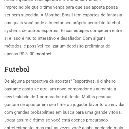
imprecindible que o time vença para que sua aposta possa
ser bem-sucedida. A Mostbet Brasil tem esportes de fantasia
nas quais você pode alimentar seu próprio period de futebol
systems de outros esportes. Essas equipes competem entre
si e isso é muito interativo e desafiador. Com alguns
métodos, é possível realizar um depósito preliminar de
apenas R$ 3, 00
mostbet
.
Futebol
De alguma perspectiva de apostas” “esportivas, é dinheiro
bastante gasto se atrai um novo comprador ou aumenta a
new lealdade de 1 comprador existente. Muitas pessoas
gostam de apostar em seu time ou jogador favorito ou envidar
com grandes probabilities em busca para uma grande vitória.
Jogar assim é ótimo se você está apenas procurando
entretenimento, mas muitas vezes você acaba perdendo mais