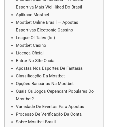
Esportiva Mais Well-liked Do Brasil
Aplikace Mostbet
Mostbet Online Brasil — Apostas
Esportivas Electronic Cassino
League Of Tales (lol)
Mostbet Casino
Licença Oficial
Entrar No Site Oficial
Apostas Nos Esportes De Fantasia
Classificação Da Mostbet
Opções Bancárias Na Mostbet
Quais Os Jogos Cependant Populares Do
Mostbet?
Variedade De Eventos Para Apostas
Processo De Verificação Da Conta
Sobre Mostbet Brasil