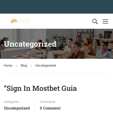
Uncategorized
Home
Blog
Uncategorized
“Sign In Mostbet Guia
Categories
Comments
Uncategorized
0 Comment