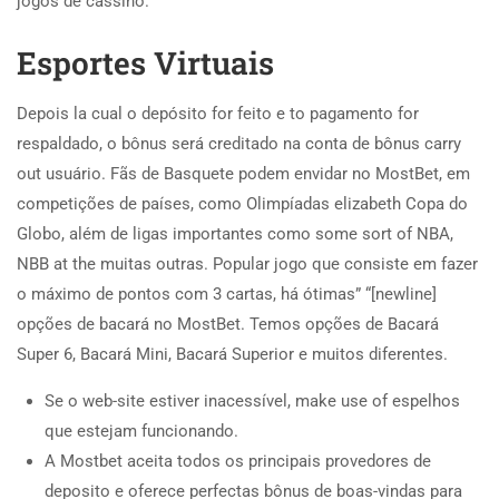
jogos de cassino.
Esportes Virtuais
Depois la cual o depósito for feito e to pagamento for
respaldado, o bônus será creditado na conta de bônus carry
out usuário. Fãs de Basquete podem envidar no MostBet, em
competições de países, como Olimpíadas elizabeth Copa do
Globo, além de ligas importantes como some sort of NBA,
NBB at the muitas outras. Popular jogo que consiste em fazer
o máximo de pontos com 3 cartas, há ótimas” “[newline]
opções de bacará no MostBet. Temos opções de Bacará
Super 6, Bacará Mini, Bacará Superior e muitos diferentes.
Se o web-site estiver inacessível, make use of espelhos
que estejam funcionando.
A Mostbet aceita todos os principais provedores de
deposito e oferece perfectas bônus de boas-vindas para