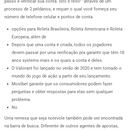
passo é verificar sua conta. Isto é feito” “através de um
processo de 2 peldanos, e requer o qual você forneça seu
número de telefone celular e pontos de conta.
opções para Roleta Brasileira, Roleta Americana e Roleta
Europeia, além de
Depois que uma conta é criada, todos os jogadores
devem passar por uma verificação pra garantir que têm 18
anos systems mais e os quais a conta é deles.
O Valorant foi lançado no verão de 2020 e tem tomado o
mundo do jogo de ação a partir de seu lançamento.
Mostbet garante que os consumidores podem fazer
perguntas e obter respostas para elas sem qualquer
problema.
No
Uma remesa que seja notevole também pode ser encontrada
na barra de busca. Diferente de outros agentes de apostas,