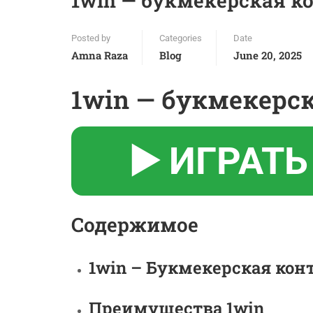
1win — букмекерская ко
Posted by
Categories
Date
Amna Raza
Blog
June 20, 2025
1win — букмекерск
▶️ ИГРАТЬ
Содержимое
1win – Букмекерская кон
Преимущества 1win