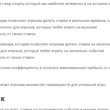
от вид спорта, который им наиболее интересен и на котором 
торая позволяет игрокам делать ставки в реальном времени, с
олезно для игроков, которые любят играть на высокие
ль от своих ставок.
кмекера, которая позволяет игрокам делать ставки на нескол
для игроков, которые любят играть на несколько событий
ь от своих ставок.
а высокие коэффициенты и получать максимальную прибыль от 
длагает игрокам множество преимуществ для успешной игры.
ок
вки на игры, ставки на политические события и многие другие.