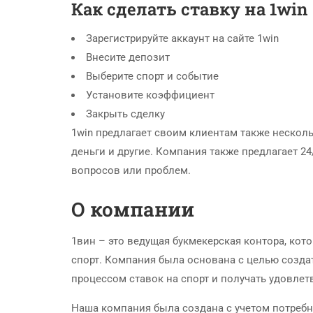
Как сделать ставку на 1win
Зарегистрируйте аккаунт на сайте 1win
Внесите депозит
Выберите спорт и событие
Установите коэффициент
Закрыть сделку
1win предлагает своим клиентам также нескол
деньги и другие. Компания также предлагает 2
вопросов или проблем.
О компании
1вин – это ведущая букмекерская контора, кот
спорт. Компания была основана с целью созда
процессом ставок на спорт и получать удовлет
Наша компания была создана с учетом потребн