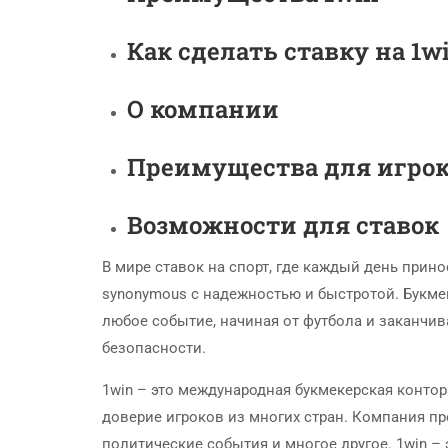
Как сделать ставку на 1w
О компании
Преимущества для игрок
Возможности для ставок
В мире ставок на спорт, где каждый день прино
synonymous с надежностью и быстротой. Букме
любое событие, начиная от футбола и заканчива
безопасности.
1win – это международная букмекерская контора
доверие игроков из многих стран. Компания пре
политические события и многое другое. 1win –