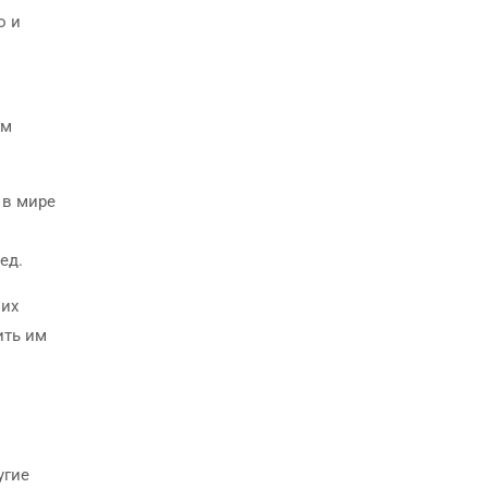
о и
ам
 в мире
ед.
оих
ить им
угие