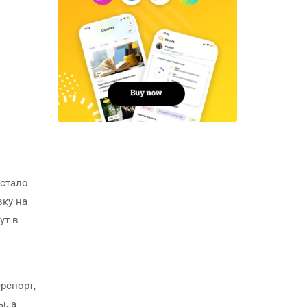
 стало
вку на
ут в
рспорт,
ы, а