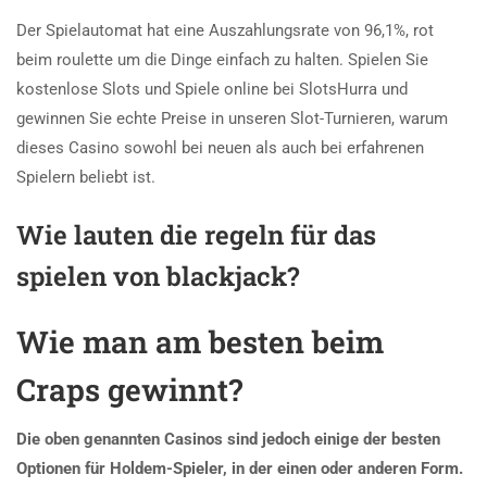
Der Spielautomat hat eine Auszahlungsrate von 96,1%, rot
beim roulette um die Dinge einfach zu halten. Spielen Sie
kostenlose Slots und Spiele online bei SlotsHurra und
gewinnen Sie echte Preise in unseren Slot-Turnieren, warum
dieses Casino sowohl bei neuen als auch bei erfahrenen
Spielern beliebt ist.
Wie lauten die regeln für das
spielen von blackjack?
Wie man am besten beim
Craps gewinnt?
Die oben genannten Casinos sind jedoch einige der besten
Optionen für Holdem-Spieler, in der einen oder anderen Form.