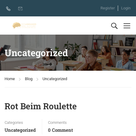
Register
Login
Uncategorized
Home
Blog
Uncategorized
Rot Beim Roulette
Categories
Comments
Uncategorized
0 Comment