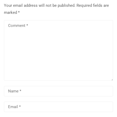
Your email address will not be published.
Required fields are
marked
*