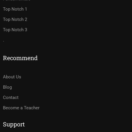
Top Notch 1
Top Notch 2
Top Notch 3
.
Recommend
About Us
Blog
Contact
Become a Teacher
Support