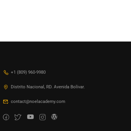
+1 (809) 960-9980
Distrito Nacional, RD. Avenida Bolívar.
contact@noelacademy.com