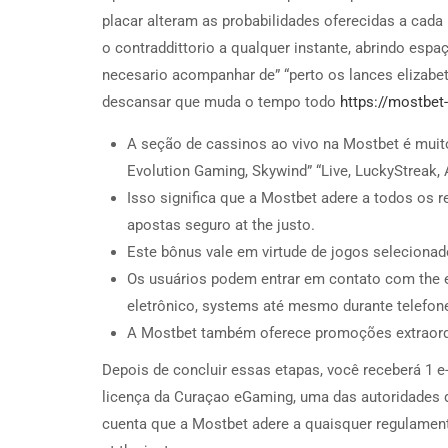
placar alteram as probabilidades oferecidas a cada
o contraddittorio a qualquer instante, abrindo esp
necesario acompanhar de” “perto os lances elizabe
descansar que muda o tempo todo
https://mostbet
A seção de cassinos ao vivo na Mostbet é mui
Evolution Gaming, Skywind” “Live, LuckyStreak, 
Isso significa que a Mostbet adere a todos os
apostas seguro at the justo.
Este bônus vale em virtude de jogos selecionad
Os usuários podem entrar em contato com the eq
eletrônico, systems até mesmo durante telefon
A Mostbet também oferece promoções extraordin
Depois de concluir essas etapas, você receberá 1 e
licença da Curaçao eGaming, uma das autoridades d
cuenta que a Mostbet adere a quaisquer regulamen