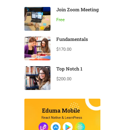
e
Join Zoom Meeting
Free
Fundamentals
$170.00
Top Notch 1
$200.00