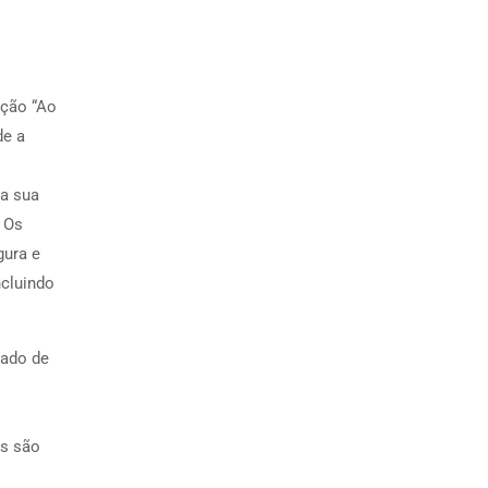
pção “Ao
de a
da sua
 Os
gura e
ncluindo
cado de
es são