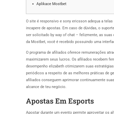
Aplikace Mostbet
O site é responsivo e sony ericsson adequa a telas d
incapere de apostas. Em caso de dúvidas, o suporte
ser solicitado by way of chat – felizmente, as suas
da Mostbet, você é recebido possuindo uma interface
O programa de afiliados oferece remunerações atra
maximizarem seus lucros. Os afiliados recebem fer
desempenho elizabeth otimizarem suas estratégias 
periódicos a respeito de as melhores práticas de g
afiliados conseguem aprimorar continuamente suas
alcance de teu negócio.
Apostas Em Esports
Apostar durante um evento permite aproveitar os al