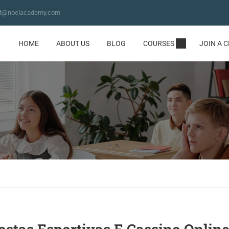
ct@noelacademy.com
HOME
ABOUT US
BLOG
COURSES
JOIN A 