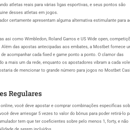
do atletas reais para várias ligas esportivas, e seus pontos são
ne desses atletas em jogos.
dor certamente apresentam alguma alternativa estimulante para a
tas asi como Wimbledon, Roland Garros e US Wide open, competiç
. Além das apostas antecipadas aos embates, a Mostbet fornece 
in de acompanhar cada fixed e game ponto a ponto. O clamor das
do a mais um da rede, enquanto os apostadores vibram a cada vole
Gostaria de mencionar to grande número para jogos no Mostbet Cas
es Regulares
 online, você deve apostar e comprar combinações específicas sob
ocê deve arriesgar 5 vezes to valor do bônus para poder retirá-lo p
ulador tem que ter coeficientes sobre pelo menos 1, forty, e não
ilidade de serem incluídos.