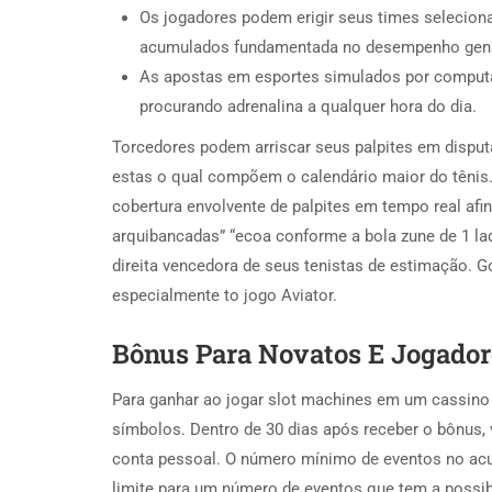
Os jogadores podem erigir seus times selecionan
acumulados fundamentada no desempenho genui
As apostas em esportes simulados por computa
procurando adrenalina a qualquer hora do dia.
Torcedores podem arriscar seus palpites em dispu
estas o qual compõem o calendário maior do tênis
cobertura envolvente de palpites em tempo real af
arquibancadas” “ecoa conforme a bola zune de 1 la
direita vencedora de seus tenistas de estimação. 
especialmente to jogo Aviator.
Bônus Para Novatos E Jogador
Para ganhar ao jogar slot machines em um cassino
símbolos. Dentro de 30 dias após receber o bônus, v
conta pessoal. O número mínimo de eventos no acum
limite para um número de eventos que tem a possib