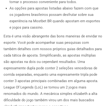
tornar o processo conveniente para todos.
As opções para apostas listadas abaixo fazem com que
os jogadores brasileiros possam desfrutar sobre sua
experiência na Mostbet BR quando apostam em esportes
e jogos para cassino.
Esta é uma visão abrangente das bons maneiras de envidar no
esporte. Você pode acompanhar suas pesquisas com
também detalhes com nossos próprios guias detalhados para
cada tática de aposta. Simplificando, as apostas múltiplas
são apostas na dois ou cependant resultados. Uma
expresamente dupla pode conter 2 seleções vencedoras de
corrida separadas, enquanto uma expresamente tripla pode
conter 3 apostas principais combinadas em alguma aposta.
League Of Legends (LoL) se tornou um 2 jogos mais
renomados do mundo. A mecânica simples elizabeth a alta
dificuldade do jogo também virou um dos mais buscados