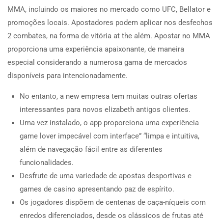
MMA, incluindo os maiores no mercado como UFC, Bellator e
promoções locais. Apostadores podem aplicar nos desfechos
2 combates, na forma de vitória at the além. Apostar no MMA
proporciona uma experiência apaixonante, de maneira
especial considerando a numerosa gama de mercados
disponíveis para intencionadamente.
No entanto, a new empresa tem muitas outras ofertas
interessantes para novos elizabeth antigos clientes.
Uma vez instalado, o app proporciona uma experiência
game lover impecável com interface” “limpa e intuitiva,
além de navegação fácil entre as diferentes
funcionalidades.
Desfrute de uma variedade de apostas desportivas e
games de casino apresentando paz de espírito.
Os jogadores dispõem de centenas de caça-níqueis com
enredos diferenciados, desde os clássicos de frutas até