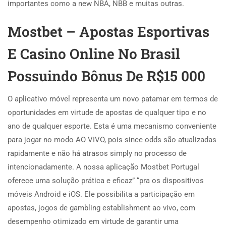
importantes como a new NBA, NBB e muitas outras.
Mostbet – Apostas Esportivas
E Casino Online No Brasil
Possuindo Bônus De R$15 000
O aplicativo móvel representa um novo patamar em termos de
oportunidades em virtude de apostas de qualquer tipo e no
ano de qualquer esporte. Esta é uma mecanismo conveniente
para jogar no modo AO VIVO, pois since odds são atualizadas
rapidamente e não há atrasos simply no processo de
intencionadamente. A nossa aplicação Mostbet Portugal
oferece uma solução prática e eficaz” “pra os dispositivos
móveis Android e iOS. Ele possibilita a participação em
apostas, jogos de gambling establishment ao vivo, com
desempenho otimizado em virtude de garantir uma