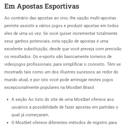
Em Apostas Esportivas
Ao contrário das apostas ao vivo, the opção multi-apostas
permite assistir a vários jogos e produzir apostas em todos
eles de uma só vez. Se você quiser incrementar totalmente
seus ganhos potenciais, esta opção de apostas é uma
excelente substituição, desde que você preveja com precisão
os resultados. Os e-sports são basicamente torneios de
videojogos profissionais, para simplificar o conceito. Têm se
mostrado tais como um dos illustres sucessos ao redor do
mundo atual, e por isto você pode arriesgar nestes jogos
excepcionalmente populares na Mostbet Brasil.
A seção Ao listo do site de uma Mostbet oferece aos
usuários a possibilidade de fazer apostas em partidas o
qual já começaram.
O Mostbet oferece diferentes métodos de registro para