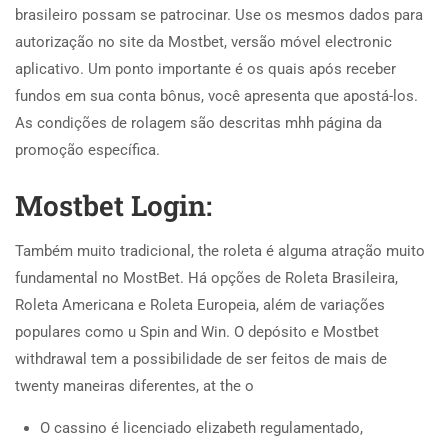
brasileiro possam se patrocinar. Use os mesmos dados para
autorização no site da Mostbet, versão móvel electronic
aplicativo. Um ponto importante é os quais após receber
fundos em sua conta bônus, você apresenta que apostá-los.
As condições de rolagem são descritas mhh página da
promoção específica.
Mostbet Login:
Também muito tradicional, the roleta é alguma atração muito
fundamental no MostBet. Há opções de Roleta Brasileira,
Roleta Americana e Roleta Europeia, além de variações
populares como u Spin and Win. O depósito e Mostbet
withdrawal tem a possibilidade de ser feitos de mais de
twenty maneiras diferentes, at the o
O cassino é licenciado elizabeth regulamentado,