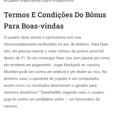
elizabeth importantes jogos e-esportivos.
Termos E Condições Do Bônus
Para Boas-vindas
O usuário deve vencer o oportunista com sua
intencionadamente na Mostbet no ano de dinheiro. Para fazer
isto, ele precisa marcar o mais número de pontos possível
dentro de 21. Se ele conseguir fazer isto sem passar por cima,
ele receberá um pagamento. Jogar blackjack no cassino
Mostbet pode ser contra um android e um dealer ao vivo. No
primeiro caso, u oponente do jogador é um computador,
assim como os resultados determinam o gerador para
números aleatórios.” “[newline]No segundo caso, o usuário
joga en contra um verdadeiro seller — um funcionário do
cassino.