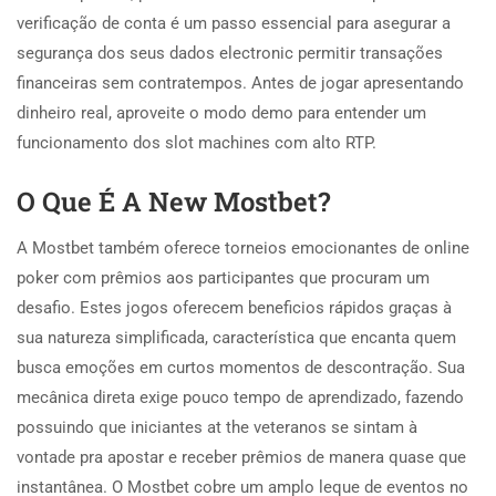
verificação de conta é um passo essencial para asegurar a
segurança dos seus dados electronic permitir transações
financeiras sem contratempos. Antes de jogar apresentando
dinheiro real, aproveite o modo demo para entender um
funcionamento dos slot machines com alto RTP.
O Que É A New Mostbet?
A Mostbet também oferece torneios emocionantes de online
poker com prêmios aos participantes que procuram um
desafio. Estes jogos oferecem beneficios rápidos graças à
sua natureza simplificada, característica que encanta quem
busca emoções em curtos momentos de descontração. Sua
mecânica direta exige pouco tempo de aprendizado, fazendo
possuindo que iniciantes at the veteranos se sintam à
vontade pra apostar e receber prêmios de manera quase que
instantânea. O Mostbet cobre um amplo leque de eventos no