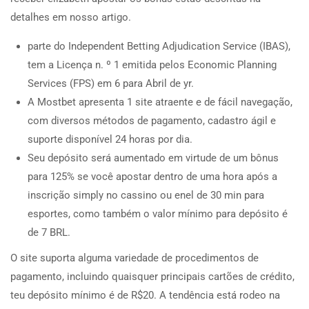
detalhes em nosso artigo.
parte do Independent Betting Adjudication Service (IBAS),
tem a Licença n. º 1 emitida pelos Economic Planning
Services (FPS) em 6 para Abril de yr.
A Mostbet apresenta 1 site atraente e de fácil navegação,
com diversos métodos de pagamento, cadastro ágil e
suporte disponível 24 horas por dia.
Seu depósito será aumentado em virtude de um bônus
para 125% se você apostar dentro de uma hora após a
inscrição simply no cassino ou enel de 30 min para
esportes, como também o valor mínimo para depósito é
de 7 BRL.
O site suporta alguma variedade de procedimentos de
pagamento, incluindo quaisquer principais cartões de crédito,
teu depósito mínimo é de R$20. A tendência está rodeo na