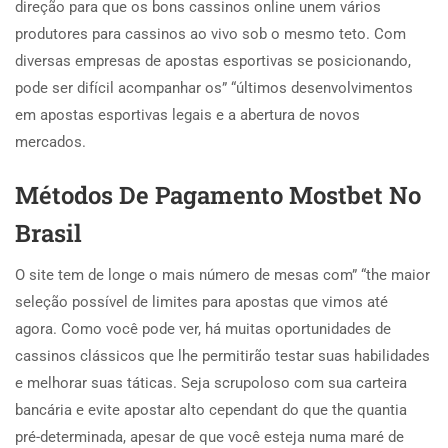
direção para que os bons cassinos online unem vários
produtores para cassinos ao vivo sob o mesmo teto. Com
diversas empresas de apostas esportivas se posicionando,
pode ser difícil acompanhar os” “últimos desenvolvimentos
em apostas esportivas legais e a abertura de novos
mercados.
Métodos De Pagamento Mostbet No
Brasil
O site tem de longe o mais número de mesas com” “the maior
seleção possível de limites para apostas que vimos até
agora. Como você pode ver, há muitas oportunidades de
cassinos clássicos que lhe permitirão testar suas habilidades
e melhorar suas táticas. Seja scrupoloso com sua carteira
bancária e evite apostar alto cependant do que the quantia
pré-determinada, apesar de que você esteja numa maré de