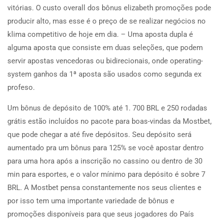
vitórias. O custo overall dos bônus elizabeth promoções pode
producir alto, mas esse é o preço de se realizar negócios no
klima competitivo de hoje em dia. – Uma aposta dupla é
alguma aposta que consiste em duas seleções, que podem
servir apostas vencedoras ou bidirecionais, onde operating-
system ganhos da 1ª aposta são usados como segunda ex
profeso.
Um bônus de depósito de 100% até 1. 700 BRL e 250 rodadas
grátis estão incluídos no pacote para boas-vindas da Mostbet,
que pode chegar a até five depósitos. Seu depósito será
aumentado pra um bônus para 125% se você apostar dentro
para uma hora após a inscrição no cassino ou dentro de 30
min para esportes, e o valor mínimo para depósito é sobre 7
BRL. A Mostbet pensa constantemente nos seus clientes e
por isso tem uma importante variedade de bônus e
promoções disponíveis para que seus jogadores do País