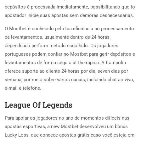
depósitos é processada imediatamente, possibilitando que to
apostador inicie suas apostas sem demoras desnecessárias.
O Mostbet é conhecido pela tua eficiência no processamento
de levantamentos, usualmente dentro de 24 horas,
dependendo perform método escolhido. Os jogadores
portugueses podem confiar no Mostbet para gerir depósitos e
levantamentos de forma segura at the rápida. A trampolín
oferece suporte ao cliente 24 horas por dia, seven dias por
semana, por meio sobre vários canais, incluindo chat ao vivo,
e-mail e telefone.
League Of Legends
Para apoiar os jogadores no ano de momentos difíceis nas
apostas esportivas, a new Mostbet desenvolveu um bônus
Lucky Loss, que concede apostas grátis caso você esteja em