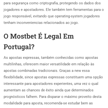
para segurança como criptografia, protegendo os dados dos
jogadores e apostadores. Ele também tem ferramentas para o
jogo responsável, evitando que operating-system jogadores
tenham inconveniencias relacionados ao jogo.
O Mostbet É Legal Em
Portugal?
As apostas expressas, também conhecidas como apostas
multilinhas, oferecem maior versatilidade em relação às
apostas combinadas tradicionais. Graças a new essa
flexibilidade, since apostas expressas constituem uma opção
interessante para apostadores experientes, uma vez o qual
aumentam as chances de êxito ainda que determinados
prognósticos falhem. Para disparar o máximo proveito desta
modalidade para aposta, recomenda-se estudar bem as