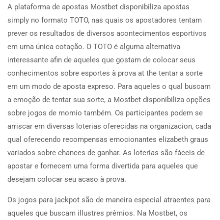
A plataforma de apostas Mostbet disponibiliza apostas
simply no formato TOTO, nas quais os apostadores tentam
prever os resultados de diversos acontecimentos esportivos
em uma única cotação. O TOTO é alguma alternativa
interessante afin de aqueles que gostam de colocar seus
conhecimentos sobre esportes à prova at the tentar a sorte
em um modo de aposta expreso. Para aqueles o qual buscam
a emoção de tentar sua sorte, a Mostbet disponibiliza opções
sobre jogos de momio também. Os participantes podem se
arriscar em diversas loterias oferecidas na organizacion, cada
qual oferecendo recompensas emocionantes elizabeth graus
variados sobre chances de ganhar. As loterias são fáceis de
apostar e fornecem uma forma divertida para aqueles que
desejam colocar seu acaso à prova.
Os jogos para jackpot são de maneira especial atraentes para
aqueles que buscam illustres prêmios. Na Mostbet, os