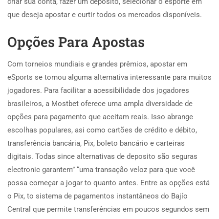
criar sua conta, fazer um depósito, selecionar o esporte em
que deseja apostar e curtir todos os mercados disponíveis.
Opções Para Apostas
Com torneios mundiais e grandes prêmios, apostar em
eSports se tornou alguma alternativa interessante para muitos
jogadores. Para facilitar a acessibilidade dos jogadores
brasileiros, a Mostbet oferece uma ampla diversidade de
opções para pagamento que aceitam reais. Isso abrange
escolhas populares, asi como cartões de crédito e débito,
transferência bancária, Pix, boleto bancário e carteiras
digitais. Todas since alternativas de deposito são seguras
electronic garantem” “uma transação veloz para que você
possa começar a jogar to quanto antes. Entre as opções está
o Pix, to sistema de pagamentos instantâneos do Bajío
Central que permite transferências em poucos segundos sem