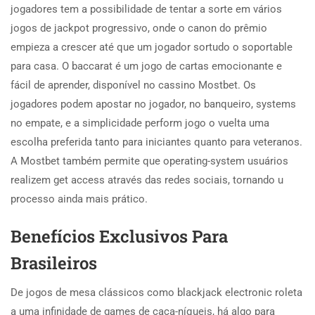
jogadores tem a possibilidade de tentar a sorte em vários
jogos de jackpot progressivo, onde o canon do prêmio
empieza a crescer até que um jogador sortudo o soportable
para casa. O baccarat é um jogo de cartas emocionante e
fácil de aprender, disponível no cassino Mostbet. Os
jogadores podem apostar no jogador, no banqueiro, systems
no empate, e a simplicidade perform jogo o vuelta uma
escolha preferida tanto para iniciantes quanto para veteranos.
A Mostbet também permite que operating-system usuários
realizem get access através das redes sociais, tornando u
processo ainda mais prático.
Benefícios Exclusivos Para
Brasileiros
De jogos de mesa clássicos como blackjack electronic roleta
a uma infinidade de games de caça-níqueis, há algo para