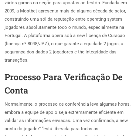
vários games na seção para apostas ao festón. Fundada em
2009, a Mostbet apresenta mais de alguma década de setor,
construindo uma sólida reputação entre operating system
jogadores absolutamente todo o mundo, especialmente na
Portugal. A plataforma opera sob a new licença de Curaçao
(licença nº 8048/JAZ), o que garante a equidade 2 jogos, a
segurança dos dados 2 jogadores e the integridade das
transações.
Processo Para Verificação De
Conta
Normalmente, o processo de conferência leva algumas horas,
embora a equipe de apoio seja extremamente eficiente em
validar as informações enviadas. Uma vez confirmada, a new
conta do jogador” “está liberada para todas as