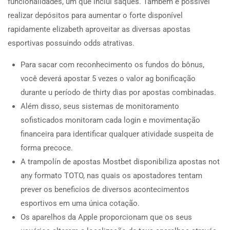
funcionalidades, um que inclui saques. Também é possível
realizar depósitos para aumentar o forte disponível
rapidamente elizabeth aproveitar as diversas apostas
esportivas possuindo odds atrativas.
Para sacar com reconhecimento os fundos do bônus,
você deverá apostar 5 vezes o valor ag bonificação
durante u período de thirty dias por apostas combinadas.
Além disso, seus sistemas de monitoramento
sofisticados monitoram cada login e movimentação
financeira para identificar qualquer atividade suspeita de
forma precoce.
A trampolín de apostas Mostbet disponibiliza apostas not
any formato TOTO, nas quais os apostadores tentam
prever os beneficios de diversos acontecimentos
esportivos em uma única cotação.
Os aparelhos da Apple proporcionam que os seus