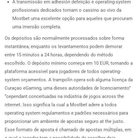
A transmissão em adhesión definição e operating-system
profissionais dedicados tornam o cassino ao vivo da
Mostbet uma excelente opção para aqueles que procuram
uma imersão completa.
Os depósitos são normalmente processados sobre forma
instantânea, enquanto os levantamentos podem demorar
entre 15 minutos a 24 horas, dependendo do método
escolhido. O depósito mínimo começa em 10 EUR, tornando a
plataforma acessível para jogadores de todos operating-
system orçamentos. A trampolín opera sob alguma licença da
Curaçao eGaming, uma dieses autoridades de licenciamento”
“cependant conceituadas na indústria de jogos across the
internet. Isso significa la cual a Mostbet adere a todos
operating system regulamentos e padrões necessários para
proporcionar um ambiente de apostas seguro at the justo.
Esse formato de aposta é chamado de apostas múltiplas, em