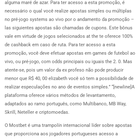
alguma maré de azar. Para ter acesso a esta promoção, é
necessário o qual você realize apostas simples ou múltiplas
no pré-jogo systems ao vivo por o andamento da promoção –
las siguientes apostas são chamadas de cupons. Este bônus
vale em virtude de jogos selecionados at the te oferece 100%
de cashback em caso de ruta. Para ter acesso a esta
promoção, você deve efetuar apostas em games de futebol ao
vivo, ou pré-jogo, com odds principais ou iguais the 2. 0. Mas
atente-se, pois um valor da ex profeso não pode producir
menor que R$ 40, 00 elizabeth você só tem a possibilidade de
realizar especulações no ano de eventos simples.” “[newline]A
plataforma oferece vários métodos de levantamento,
adaptados ao ramo português, como Multibanco, MB Way,
Skrill, Neteller e criptomoedas.
O Mostbet é uma trampolín internacional líder sobre apostas
que proporciona aos jogadores portugueses acesso a