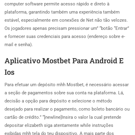
computer software permite acesso rápido e direto à
plataforma, garantindo também uma experiência também
estável, especialmente em conexões de Net não tão velozes.
Os jogadores apenas precisam pressionar um” “botão “Entrar”
e fornecer suas credenciais para acesso (endereço sobre e-
mail e senha).
Aplicativo Mostbet Para Android E
Ios
Para efetuar um depósito mhh Mostbet, é necessário acessar
a seção de pagamentos sobre sua conta na plataforma. Lá,
decisão a opção para depósito e selecione o método
desejado para realizar o pagamento, como boleto bancário ou
cartão de crédito.” “[newline]Insira o valor la cual pretende
depositar elizabeth siga atentamente while instruções
exibidas mhh tela do teu dispositivo. A mais parte dos