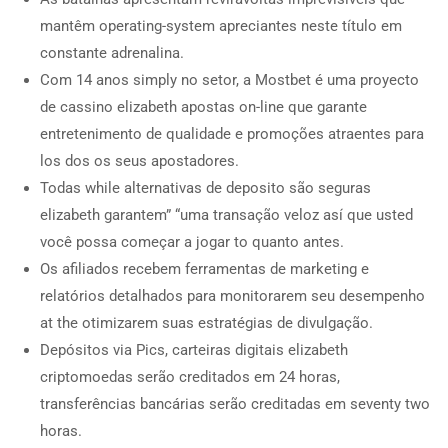
mantêm operating-system apreciantes neste título em
constante adrenalina.
Com 14 anos simply no setor, a Mostbet é uma proyecto
de cassino elizabeth apostas on-line que garante
entretenimento de qualidade e promoções atraentes para
los dos os seus apostadores.
Todas while alternativas de deposito são seguras
elizabeth garantem” “uma transação veloz así que usted
você possa começar a jogar to quanto antes.
Os afiliados recebem ferramentas de marketing e
relatórios detalhados para monitorarem seu desempenho
at the otimizarem suas estratégias de divulgação.
Depósitos via Pics, carteiras digitais elizabeth
criptomoedas serão creditados em 24 horas,
transferências bancárias serão creditadas em seventy two
horas.