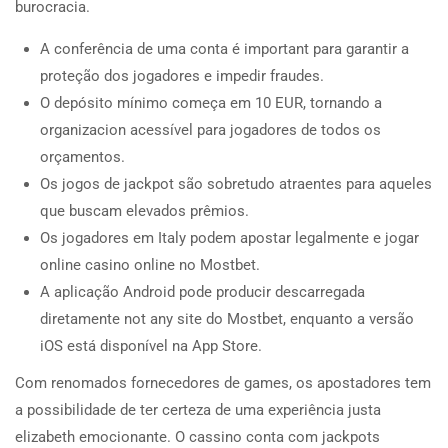
burocracia.
A conferência de uma conta é important para garantir a
proteção dos jogadores e impedir fraudes.
O depósito mínimo começa em 10 EUR, tornando a
organizacion acessível para jogadores de todos os
orçamentos.
Os jogos de jackpot são sobretudo atraentes para aqueles
que buscam elevados prêmios.
Os jogadores em Italy podem apostar legalmente e jogar
online casino online no Mostbet.
A aplicação Android pode producir descarregada
diretamente not any site do Mostbet, enquanto a versão
iOS está disponível na App Store.
Com renomados fornecedores de games, os apostadores tem
a possibilidade de ter certeza de uma experiência justa
elizabeth emocionante. O cassino conta com jackpots