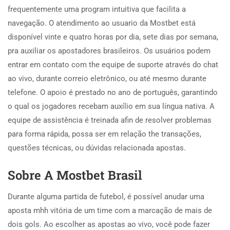
frequentemente uma program intuitiva que facilita a
navegação. O atendimento ao usuario da Mostbet está
disponível vinte e quatro horas por dia, sete dias por semana,
pra auxiliar os apostadores brasileiros. Os usuários podem
entrar em contato com the equipe de suporte através do chat
ao vivo, durante correio eletrônico, ou até mesmo durante
telefone. O apoio é prestado no ano de português, garantindo
o qual os jogadores recebam auxílio em sua língua nativa. A
equipe de assistência é treinada afin de resolver problemas
para forma rápida, possa ser em relação the transações,
questões técnicas, ou dúvidas relacionada apostas.
Sobre A Mostbet Brasil
Durante alguma partida de futebol, é possível anudar uma
aposta mhh vitória de um time com a marcação de mais de
dois gols. Ao escolher as apostas ao vivo, você pode fazer