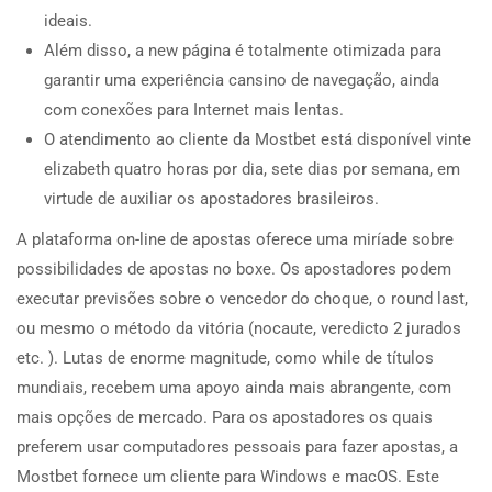
ideais.
Além disso, a new página é totalmente otimizada para
garantir uma experiência cansino de navegação, ainda
com conexões para Internet mais lentas.
O atendimento ao cliente da Mostbet está disponível vinte
elizabeth quatro horas por dia, sete dias por semana, em
virtude de auxiliar os apostadores brasileiros.
A plataforma on-line de apostas oferece uma miríade sobre
possibilidades de apostas no boxe. Os apostadores podem
executar previsões sobre o vencedor do choque, o round last,
ou mesmo o método da vitória (nocaute, veredicto 2 jurados
etc. ). Lutas de enorme magnitude, como while de títulos
mundiais, recebem uma apoyo ainda mais abrangente, com
mais opções de mercado. Para os apostadores os quais
preferem usar computadores pessoais para fazer apostas, a
Mostbet fornece um cliente para Windows e macOS. Este