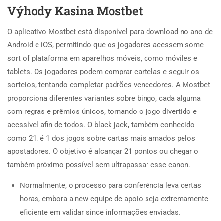
Výhody Kasina Mostbet
O aplicativo Mostbet está disponível para download no ano de
Android e iOS, permitindo que os jogadores acessem some
sort of plataforma em aparelhos móveis, como móviles e
tablets. Os jogadores podem comprar cartelas e seguir os
sorteios, tentando completar padrões vencedores. A Mostbet
proporciona diferentes variantes sobre bingo, cada alguma
com regras e prêmios únicos, tornando o jogo divertido e
acessível afin de todos. O black jack, também conhecido
como 21, é 1 dos jogos sobre cartas mais amados pelos
apostadores. O objetivo é alcançar 21 pontos ou chegar o
também próximo possível sem ultrapassar esse canon.
Normalmente, o processo para conferência leva certas
horas, embora a new equipe de apoio seja extremamente
eficiente em validar since informações enviadas.