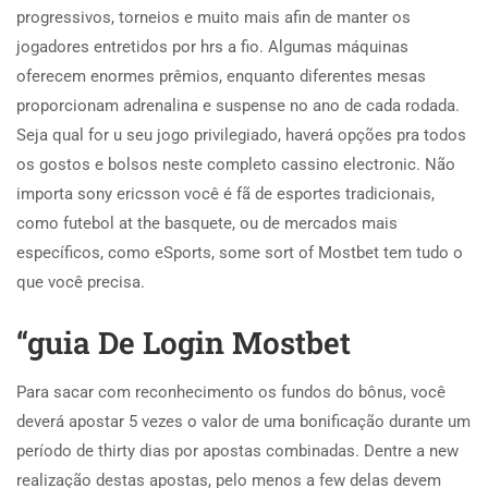
progressivos, torneios e muito mais afin de manter os
jogadores entretidos por hrs a fio. Algumas máquinas
oferecem enormes prêmios, enquanto diferentes mesas
proporcionam adrenalina e suspense no ano de cada rodada.
Seja qual for u seu jogo privilegiado, haverá opções pra todos
os gostos e bolsos neste completo cassino electronic. Não
importa sony ericsson você é fã de esportes tradicionais,
como futebol at the basquete, ou de mercados mais
específicos, como eSports, some sort of Mostbet tem tudo o
que você precisa.
“guia De Login Mostbet
Para sacar com reconhecimento os fundos do bônus, você
deverá apostar 5 vezes o valor de uma bonificação durante um
período de thirty dias por apostas combinadas. Dentre a new
realização destas apostas, pelo menos a few delas devem