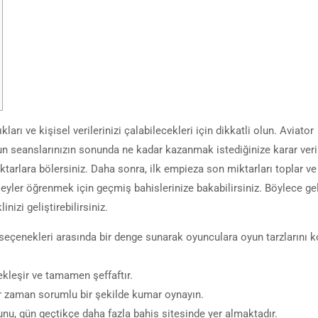
arı ve kişisel verilerinizi çalabilecekleri için dikkatli olun. Aviator
 seanslarınızın sonunda ne kadar kazanmak istediğinize karar verir
tarlara bölersiniz. Daha sonra, ilk empieza son miktarları toplar ve 
şeyler öğrenmek için geçmiş bahislerinize bakabilirsiniz. Böylece g
nizi geliştirebilirsiniz.
seçenekleri arasında bir denge sunarak oyunculara oyun tarzlarını k
ekleşir ve tamamen şeffaftır.
her zaman sorumlu bir şekilde kumar oynayın.
nu, gün geçtikçe daha fazla bahis sitesinde yer almaktadır.