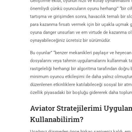
Geliştirme ekibi, oyunun hızlı ve kolay oynanmasını
önemliydi çünkü oyuncuların oyunu herhangi” “bir ci
tartışma ve girişimden sonra, havacılık temalı bir s
para kazanma fırsatı vermek için bir uçakla uçmak g
oyuna danger unsurları ve em virtude de kazanma ola
oynayabileceğiniz ücretsiz bir sürümüdür.
Bu oyunlar” “benzer mekanikleri paylaşır ve heyecan 
dosyalarını veya tahmin uygulamalarını kullanmak tav
rastgeleliği herhangi bir algoritma tarafından doğru 
minimum oyuncu etkileşimi ile daha yalnız olmuştur. 
düzenlenen etkinliklere katılabileceği sosyal bir at
özellik piyasadaki bir boşluğu gidererek daha toplu
Aviator Stratejilerimi Uygula
Kullanabilirim?
Uçağınız düşmeden önce birkaç saniyeniz kaldı, em