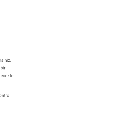
siniz.
bir
elecekte
ontrol