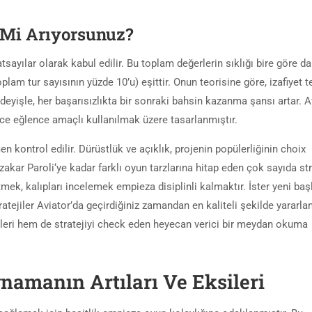
 Mi Arıyorsunuz?
sayılar olarak kabul edilir. Bu toplam değerlerin sıklığı bire göre da
am tur sayısının yüzde 10’u) eşittir. Onun teorisine göre, izafiyet t
 deyişle, her başarısızlıkta bir sonraki bahsin kazanma şansı artar. A
ece eğlence amaçlı kullanılmak üzere tasarlanmıştır.
n kontrol edilir. Dürüstlük ve açıklık, projenin popülerliğinin choix
zakar Paroli‘ye kadar farklı oyun tarzlarına hitap eden çok sayıda str
tmek, kalıpları incelemek empieza disiplinli kalmaktır. İster yeni baş
ratejiler Aviator’da geçirdiğiniz zamandan en kaliteli şekilde yararl
irleri hem de stratejiyi check eden heyecan verici bir meydan okuma
namanın Artıları Ve Eksileri