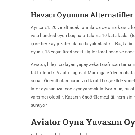
Havacı Oyununa Alternatifler
Ayrıca x1. 20 ve altındaki oranlarda de uma kârsız kat
ve a hundred oyun başına ortalama 10 kata kadar (topl
göre her kayıp zaferi daha da yakınlaştırır. Başka bir
oyunu, 18 yaşın üzerindeki kişiler tarafından ve sad
Aviator, hileyi dışlayan yapay zeka tarafından tamame
faktörleridir. Aviator, agresif Martingale ‘den muhafa
sunar. Önemli olan paranızı dikkatli bir şekilde yöne
ister oyununuza ince ayar yapmak istiyor olun, bu st
yardımcı olabilir. Kazanın öngörülemezliği, hem sin
sunuyor.
Aviator Oyna Yuvasını Oy