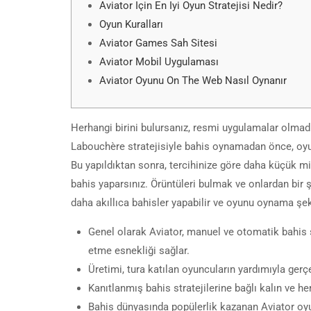
Aviator Için En Iyi Oyun Stratejisi Nedir?
Oyun Kuralları
Aviator Games Sah Sitesi
Aviator Mobil Uygulaması
Aviator Oyunu On The Web Nasıl Oynanır
Herhangi birini bulursanız, resmi uygulamalar olmadıkl
Labouchère stratejisiyle bahis oynamadan önce, oyun
Bu yapıldıktan sonra, tercihinize göre daha küçük mik
bahis yaparsınız. Örüntüleri bulmak ve onlardan bir 
daha akıllıca bahisler yapabilir ve oyunu oynama şekli
Genel olarak Aviator, manuel ve otomatik bahis 
etme esnekliği sağlar.
Üretimi, tura katılan oyuncuların yardımıyla gerç
Kanıtlanmış bahis stratejilerine bağlı kalın ve 
Bahis dünyasında popülerlik kazanan Aviator oyu