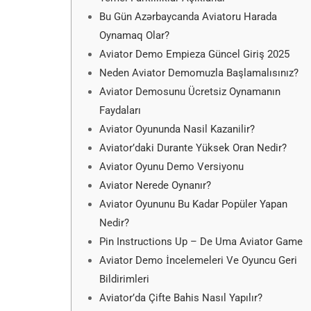
Bu Gün Azərbaycanda Aviatoru Harada
Oynamaq Olar?
Aviator Demo Empieza Güncel Giriş 2025
Neden Aviator Demomuzla Başlamalısınız?
Aviator Demosunu Ücretsiz Oynamanın
Faydaları
Aviator Oyununda Nasil Kazanilir?
Aviator’daki Durante Yüksek Oran Nedir?
Aviator Oyunu Demo Versiyonu
Aviator Nerede Oynanır?
Aviator Oyununu Bu Kadar Popüler Yapan
Nedir?
Pin Instructions Up – De Uma Aviator Game
Aviator Demo İncelemeleri Ve Oyuncu Geri
Bildirimleri
Aviator’da Çifte Bahis Nasıl Yapılır?