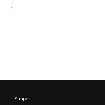
Support