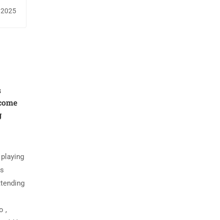
, 2025
s
ecome
g
 playing
is
ttending
o ,