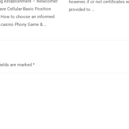
ng establishment – Newcomer
however, if or not certificates 
ave Cellular-Basic Position
provided to …
t How to choose an informed
t casino Phony Game & …
fields are marked
*