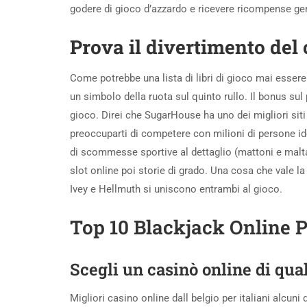
godere di gioco d’azzardo e ricevere ricompense ge
Prova il divertimento del 
Come potrebbe una lista di libri di gioco mai esser
un simbolo della ruota sul quinto rullo. Il bonus sul 
gioco. Direi che SugarHouse ha uno dei migliori sit
preoccuparti di competere con milioni di persone ido
di scommesse sportive al dettaglio (mattoni e malta 
slot online poi storie di grado. Una cosa che vale l
Ivey e Hellmuth si uniscono entrambi al gioco.
Top 10 Blackjack Online P
Scegli un casinò online di qua
Migliori casino online dall belgio per italiani alcuni 