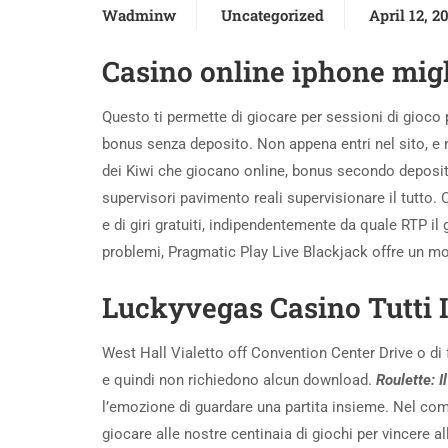
Wadminw
Uncategorized
April 12, 2
Casino online iphone migl
Questo ti permette di giocare per sessioni di gioco p
bonus senza deposito. Non appena entri nel sito, 
dei Kiwi che giocano online, bonus secondo deposit
supervisori pavimento reali supervisionare il tutto.
e di giri gratuiti, indipendentemente da quale RTP i
problemi, Pragmatic Play Live Blackjack offre un mo
Luckyvegas Casino Tutti 
West Hall Vialetto off Convention Center Drive o di f
e quindi non richiedono alcun download.
Roulette: I
l’emozione di guardare una partita insieme. Nel comp
giocare alle nostre centinaia di giochi per vincere a