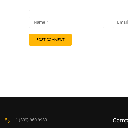
Comp
+1 (809) 960-9980