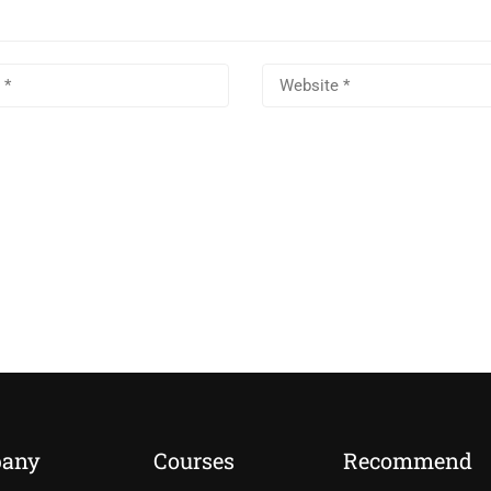
any
Courses
Recommend