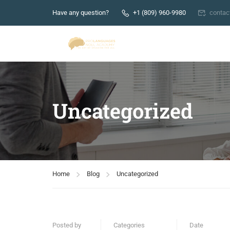
Have any question?
+1 (809) 960-9980
conta
Uncategorized
Home
Blog
Uncategorized
Posted by
Categories
Date