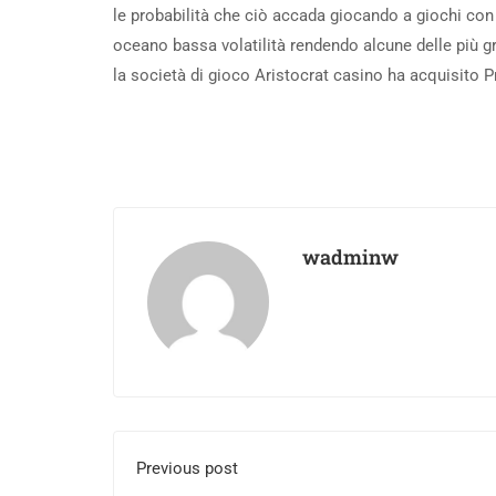
le probabilità che ciò accada giocando a giochi con 
oceano bassa volatilità rendendo alcune delle più gr
la società di gioco Aristocrat casino ha acquisito
wadminw
Previous post