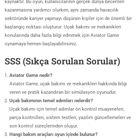
kaynaktır. Bu oyun, kullanıcılarının gerçek dünya becerileri
kazanmasına yardımcı olurken, aynı zamanda havacılık
sektöründe kariyer yapmayı düşünen kişiler için de önemli bir
başlangıç noktası oluşturur. Uçak bakımı ve mekanikleri
konularında daha fazla bilgi edinmek için Aviator Game
oynamaya hemen başlayabilirsiniz.
SSS (Sıkça Sorulan Sorular)
Aviator Game nedir?
Aviator Game, uçak bakımı ve mekanikleri hakkında bilgi
veren ve pratik kazandıran bir simülasyon oyunudur.
Uçak bakımının temel adımları nelerdir?
Uçak bakımı için temel adımlar ön kontrol muayeneleri,
parça kontrolleri, sistem testleri, yazılım güncellemeleri ve
son kontrol süreçlerinden oluşur.
Hangi bakım araçları oyun içinde bulunur?