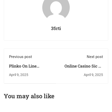
35rti
Previous post
Next post
Plinko On Line
Online Casino Sic Bo
Casino: Démo Gratuite
Uk
April 9, 2025
April 9, 2025
& Argent Réel
You may also like