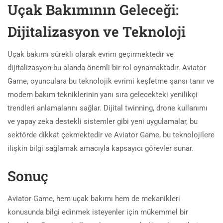
Uçak Bakımının Geleceği:
Dijitalizasyon ve Teknoloji
Uçak bakımı sürekli olarak evrim geçirmektedir ve
dijitalizasyon bu alanda önemli bir rol oynamaktadır. Aviator
Game, oyunculara bu teknolojik evrimi keşfetme şansı tanır ve
modern bakım tekniklerinin yanı sıra gelecekteki yenilikçi
trendleri anlamalarını sağlar. Dijital twinning, drone kullanımı
ve yapay zeka destekli sistemler gibi yeni uygulamalar, bu
sektörde dikkat çekmektedir ve Aviator Game, bu teknolojilere
ilişkin bilgi sağlamak amacıyla kapsayıcı görevler sunar.
Sonuç
Aviator Game, hem uçak bakımı hem de mekanikleri
konusunda bilgi edinmek isteyenler için mükemmel bir