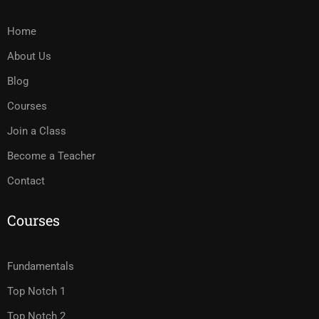
Home
About Us
Blog
Courses
Join a Class
Become a Teacher
Contact
Courses
Fundamentals
Top Notch 1
Top Notch 2