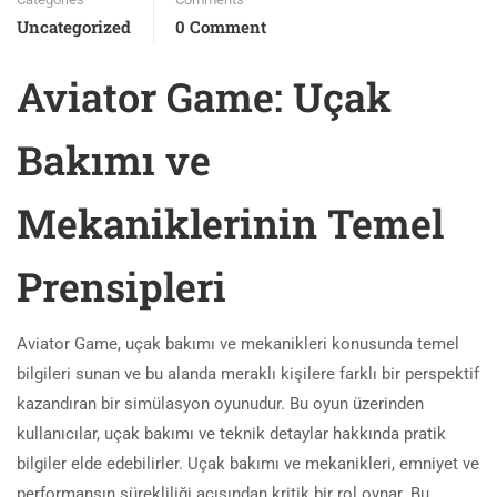
Uncategorized
0 Comment
Aviator Game: Uçak
Bakımı ve
Mekaniklerinin Temel
Prensipleri
Aviator Game, uçak bakımı ve mekanikleri konusunda temel
bilgileri sunan ve bu alanda meraklı kişilere farklı bir perspektif
kazandıran bir simülasyon oyunudur. Bu oyun üzerinden
kullanıcılar, uçak bakımı ve teknik detaylar hakkında pratik
bilgiler elde edebilirler. Uçak bakımı ve mekanikleri, emniyet ve
performansın sürekliliği açısından kritik bir rol oynar. Bu