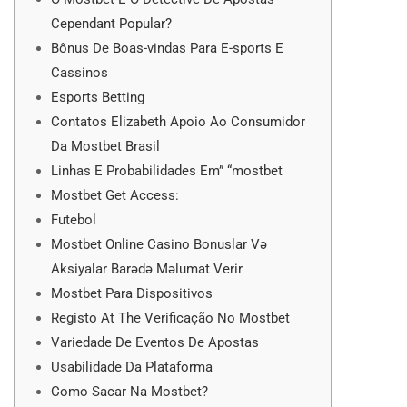
Cependant Popular?
Bônus De Boas-vindas Para E-sports E
Cassinos
Esports Betting
Contatos Elizabeth Apoio Ao Consumidor
Da Mostbet Brasil
Linhas E Probabilidades Em” “mostbet
Mostbet Get Access:
Futebol
Mostbet Online Casino Bonuslar Və
Aksiyalar Barədə Məlumat Verir
Mostbet Para Dispositivos
Registo At The Verificação No Mostbet
Variedade De Eventos De Apostas
Usabilidade Da Plataforma
Como Sacar Na Mostbet?