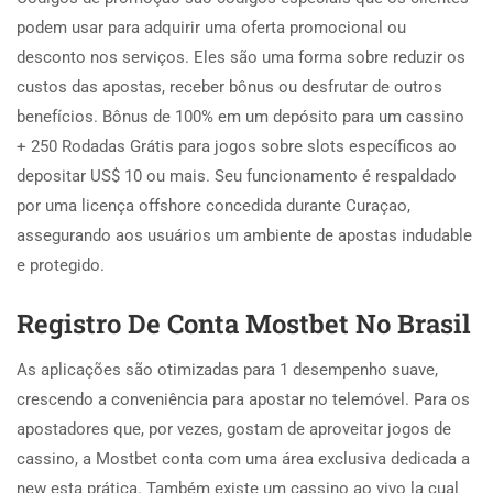
podem usar para adquirir uma oferta promocional ou
desconto nos serviços. Eles são uma forma sobre reduzir os
custos das apostas, receber bônus ou desfrutar de outros
benefícios. Bônus de 100% em um depósito para um cassino
+ 250 Rodadas Grátis para jogos sobre slots específicos ao
depositar US$ 10 ou mais. Seu funcionamento é respaldado
por uma licença offshore concedida durante Curaçao,
assegurando aos usuários um ambiente de apostas indudable
e protegido.
Registro De Conta Mostbet No Brasil
As aplicações são otimizadas para 1 desempenho suave,
crescendo a conveniência para apostar no telemóvel. Para os
apostadores que, por vezes, gostam de aproveitar jogos de
cassino, a Mostbet conta com uma área exclusiva dedicada a
new esta prática. Também existe um cassino ao vivo la cual