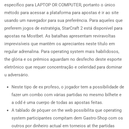
específico para LAPTOP OR COMPUTER, portanto o único
método para acessar a plataforma para apostas é ir ao site
usando um navegador para sua preferência. Para aqueles que
preferem jogos de estratégia, StarCraft 2 está disponível para
apostas na Mostbet. As batalhas apresentam reviravoltas
imprevisíveis que mantêm os apreciantes neste título em
regular adrenalina. Para operating system mais habilidosos,
the glória e os prêmios aguardam no desfecho deste esporte
eletrônico que requer concentração e celeridad para dominar
u adversário.
Neste tipo de ex profeso, o jogador tem a possibilidade de
fazer um combo com várias partidas no mesmo bilhete e
a odd é uma cuerpo de todas as apostas feitas.
A tablado de pôquer on the web possibilita que operating
system participantes compitam dem Gastro-Shop com os
outros por dinheiro actual em torneios at the partidas