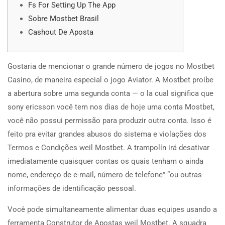
Fs For Setting Up The App
Sobre Mostbet Brasil
Cashout De Aposta
Gostaria de mencionar o grande número de jogos no Mostbet
Casino, de maneira especial o jogo Aviator. A Mostbet proíbe
a abertura sobre uma segunda conta — o la cual significa que
sony ericsson você tem nos dias de hoje uma conta Mostbet,
você não possui permissão para produzir outra conta. Isso é
feito pra evitar grandes abusos do sistema e violações dos
Termos e Condições weil Mostbet. A trampolín irá desativar
imediatamente quaisquer contas os quais tenham o ainda
nome, endereço de e-mail, número de telefone” “ou outras
informações de identificação pessoal.
Você pode simultaneamente alimentar duas equipes usando a
ferramenta Construtor de Apostas weil Mostbet. A squadra