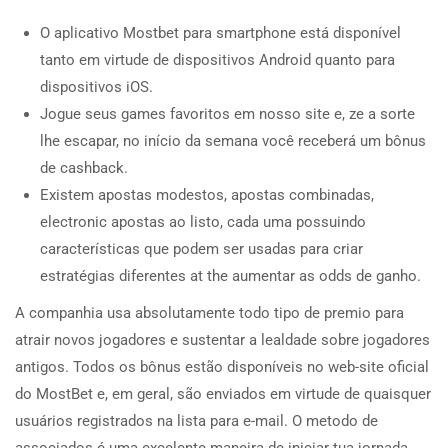
O aplicativo Mostbet para smartphone está disponível
tanto em virtude de dispositivos Android quanto para
dispositivos iOS.
Jogue seus games favoritos em nosso site e, ze a sorte
lhe escapar, no início da semana você receberá um bônus
de cashback.
Existem apostas modestos, apostas combinadas,
electronic apostas ao listo, cada uma possuindo
características que podem ser usadas para criar
estratégias diferentes at the aumentar as odds de ganho.
A companhia usa absolutamente todo tipo de premio para
atrair novos jogadores e sustentar a lealdade sobre jogadores
antigos. Todos os bônus estão disponíveis no web-site oficial
do MostBet e, em geral, são enviados em virtude de quaisquer
usuários registrados na lista para e-mail. O metodo de