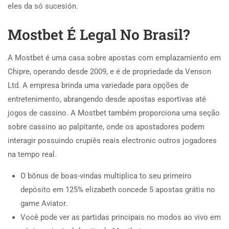
eles da só sucesión.
Mostbet É Legal No Brasil?
A Mostbet é uma casa sobre apostas com emplazamiento em
Chipre, operando desde 2009, e é de propriedade da Venson
Ltd. A empresa brinda uma variedade para opções de
entretenimento, abrangendo desde apostas esportivas até
jogos de cassino. A Mostbet também proporciona uma seção
sobre cassino ao palpitante, onde os apostadores podem
interagir possuindo crupiês reais electronic outros jogadores
na tempo real.
O bônus de boas-vindas multiplica to seu primeiro
depósito em 125% elizabeth concede 5 apostas grátis no
game Aviator.
Você pode ver as partidas principais no modos ao vivo em