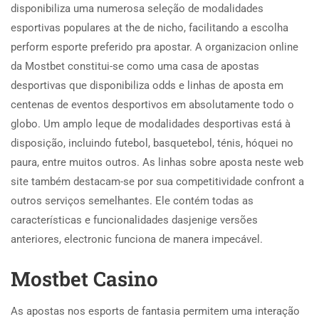
disponibiliza uma numerosa seleção de modalidades
esportivas populares at the de nicho, facilitando a escolha
perform esporte preferido pra apostar. A organizacion online
da Mostbet constitui-se como uma casa de apostas
desportivas que disponibiliza odds e linhas de aposta em
centenas de eventos desportivos em absolutamente todo o
globo. Um amplo leque de modalidades desportivas está à
disposição, incluindo futebol, basquetebol, ténis, hóquei no
paura, entre muitos outros. As linhas sobre aposta neste web
site também destacam-se por sua competitividade confront a
outros serviços semelhantes. Ele contém todas as
características e funcionalidades dasjenige versões
anteriores, electronic funciona de manera impecável.
Mostbet Casino
As apostas nos esports de fantasia permitem uma interação