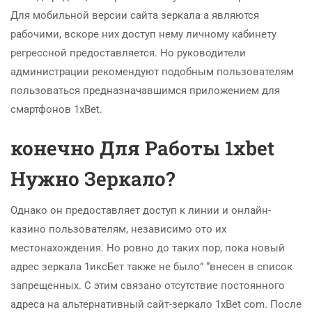
Для мобильной версии сайта зеркала а являются
рабочими, вскоре них доступ нему личному кабинету
регрессной предоставляется. Но руководители
администрации рекомендуют подобным пользователям
пользоваться предназначавшимся приложением для
смартфонов 1xBet.
конечно Для Работы 1xbet
Нужно Зеркало?
Однако он предоставляет доступ к линии и онлайн-
казино пользователям, независимо ото их
местонахождения. Но ровно до таких пор, пока новый
адрес зеркала 1иксБет также не было” “внесен в список
запрещенных. С этим связано отсутствие постоянного
адреса на альтернативный сайт-зеркало 1xBet com. После