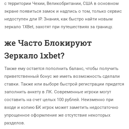
с территории Чехии, Великобритании, США в основном
экране появиться замок и надпись о том, только сервис
недоступен дли IP. Знания, как быстро найти новым
зеркало 1XBet, захотят при путешествиях за границу.
же Часто Блокируют
Зеркало 1xbet?
Также ему остается пополнить баланс, чтобы получить
приветственный бонус же иметь возможность сделали
ставки. Также или выборе быстрой регистрации придется
заполнить анкету в ЛК. Современные игроки могут
составить на счет целых 100 рублей. Неизменно при
входе и копию БК игрок может заметить недостаточно
упрощенное оформление же отсутствие некоторых
разделов.