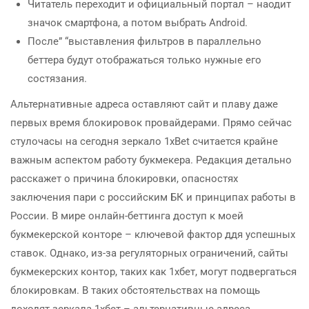
Читатель переходит и официальный портал – наодит
значок смартфона, а потом выбрать Android.
После” “выставления фильтров в параллельно
беттера будут отображаться только нужные его
состязания.
Альтернативные адреса оставляют сайт и плаву даже
первых время блокировок провайдерами. Прямо сейчас
стулочасы на сегодня зеркало 1xBet считается крайне
важным аспектом работу букмекера. Редакция детально
расскажет о причина блокировки, опасностях
заключения пари с российским БК и принципах работы в
России. В мире онлайн-беттинга доступ к моей
букмекерской конторе – ключевой фактор ддя успешных
ставок. Однако, из-за регуляторных ограничений, сайты
букмекерских контор, таких как 1хбет, могут подвергаться
блокировкам. В таких обстоятельствах на помощь