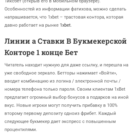
1иксбет (открыв его в мобильном браузере).
Особенностей из информации фатихова, можно сделать
напрашивается, что 1xbet – трастовая контора, которая
давно работает на рынке
1xbet
.
Линии а Ставки В Букмекерской
Конторе 1 конце Бет
Читатель находит нужную для даже ссылку, и перешла на
уже свободное зеркало. Бетторы нажимает «Войти»,
вводит комбинацию из логина / электронной почты /
номера телефона только пароля. Своим клиентам 1xBet
предлагает огромный выбор бонусов а подарков на иной
вкус. Новые игроки могут получить прибавку в 100%
второму первому депозиту одноиз фрибет. Каждый
следующее букмекер дает экспресс с повышенным
процентилями.