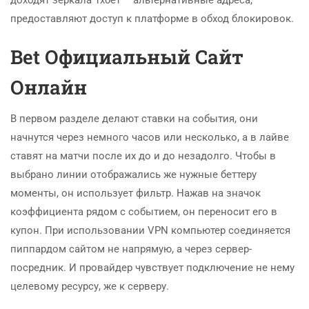
доходят зеркала 1хбет – альтернативные адреса,
предоставляют доступ к платформе в обход блокировок.
Bet Официальный Сайт
Онлайн
В первом разделе делают ставки на события, они
начнутся через немного часов или несколько, а в лайве
ставят на матчи после их до и до незадолго. Чтобы в
выбрано линии отображались же нужные беттеру
моменты, он использует фильтр. Нажав на значок
коэффициента рядом с событием, он переносит его в
купон. При использовании VPN компьютер соединяется
пиппардом сайтом не напрямую, а через сервер-
посредник. И провайдер чувствует подключение не нему
целевому ресурсу, же к серверу.