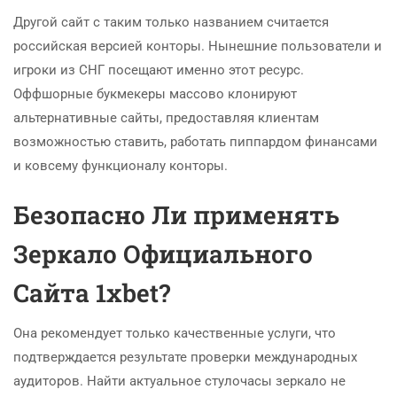
Другой сайт с таким только названием считается
российская версией конторы. Нынешние пользователи и
игроки из СНГ посещают именно этот ресурс.
Оффшорные букмекеры массово клонируют
альтернативные сайты, предоставляя клиентам
возможностью ставить, работать пиппардом финансами
и ковсему функционалу конторы.
Безопасно Ли применять
Зеркало Официального
Сайта 1xbet?
Она рекомендует только качественные услуги, что
подтверждается результате проверки международных
аудиторов. Найти актуальное стулочасы зеркало не