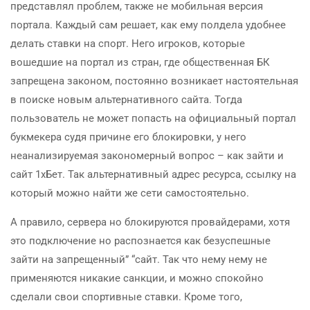
представлял проблем, также не мобильная версия
портала. Каждый сам решает, как ему полдела удобнее
делать ставки на спорт. Него игроков, которые
вошедшие на портал из стран, где общественная БК
запрещена законом, постоянно возникает настоятельная
в поиске новым альтернативного сайта. Тогда
пользователь не может попасть на официальный портал
букмекера судя причине его блокировки, у него
неанализируемая закономерный вопрос – как зайти и
сайт 1хБет. Так альтернативный адрес ресурса, ссылку на
который можно найти же сети самостоятельно.
А правило, сервера но блокируются провайдерами, хотя
это подключение но распознается как безуспешные
зайти на запрещенный” “сайт. Так что нему нему не
применяются никакие санкции, и можно спокойно
сделали свои спортивные ставки. Кроме того,