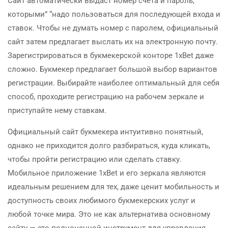
Сайт автоматически выдаст номер счета и пароль,
которыми” “надо пользоваться для последующей входа и
ставок. Чтобы не думать номер с паролем, официальный
сайт затем предлагает выслать их на электронную почту.
Зарегистрироваться в букмекерской конторе 1xBet даже
сложно. Букмекер предлагает большой выбор вариантов
регистрации. Выбирайте наиболее оптимальный для себя
способ, проходите регистрацию на рабочем зеркале и
приступайте нему ставкам.
Официальный сайт букмекера интуитивно понятный,
однако не приходится долго разбираться, куда кликать,
чтобы пройти регистрацию или сделать ставку.
Мобильное приложение 1xBet и его зеркала являются
идеальным решением для тех, даже ценит мобильность и
доступность своих любимого букмекерских услуг и
любой точке мира. Это не как альтернатива основному