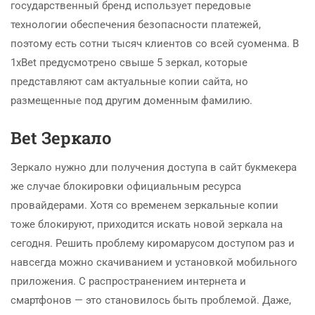
государственный бренд использует передовые
технологии обеспечения безопасности платежей,
поэтому есть сотни тысяч клиентов со всей суоменма. В
1xBet предусмотрено свыше 5 зеркал, которые
представляют сам актуальные копии сайта, но
размещенные под другим доменным фамилию.
Bet Зеркало
Зеркало нужно дли получения доступа в сайт букмекера
же случае блокировки официальным ресурса
провайдерами. Хотя со временем зеркальные копии
тоже блокируют, приходится искать новой зеркала на
сегодня. Решить проблему киромарусом доступом раз и
навсегда можно скачиванием и установкой мобильного
приложения. С распространением интернета и
смартфонов — это становилось быть проблемой. Даже,