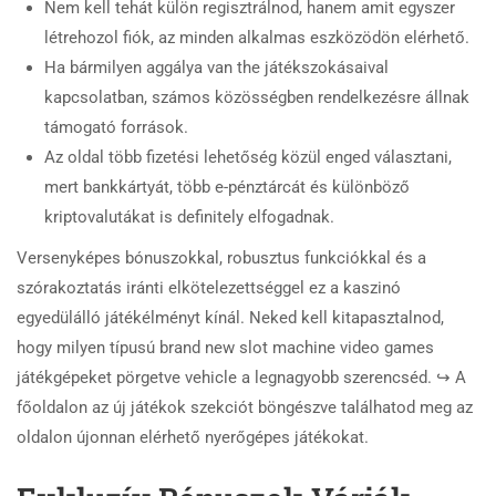
Nem kell tehát külön regisztrálnod, hanem amit egyszer
létrehozol fiók, az minden alkalmas eszközödön elérhető.
Ha bármilyen aggálya van the játékszokásaival
kapcsolatban, számos közösségben rendelkezésre állnak
támogató források.
Az oldal több fizetési lehetőség közül enged választani,
mert bankkártyát, több e-pénztárcát és különböző
kriptovalutákat is definitely elfogadnak.
Versenyképes bónuszokkal, robusztus funkciókkal és a
szórakoztatás iránti elkötelezettséggel ez a kaszinó
egyedülálló játékélményt kínál. Neked kell kitapasztalnod,
hogy milyen típusú brand new slot machine video games
játékgépeket pörgetve vehicle a legnagyobb szerencséd. ↪ A
főoldalon az új játékok szekciót böngészve találhatod meg az
oldalon újonnan elérhető nyerőgépes játékokat.