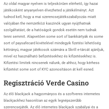
Az oldal magyar nyelven is teljeskörűen elérhető, így hazai
játékosként anyanyelven élvezheted a játékélményt. Azt
tudnod kell, hogy a mai szerencsejátékszabályozás miatt
valójában the nemzetközi kaszinók ugyan nyújthatnak
szolgáltatást, de a hatóságok gondok esetén nem tudnak
tenni semmit. Alapvetően some sort of bankkártyák és some
sort of paysafecard kivételével mindegyik fizetési lehetőség
kétirányú, magyar játékosok számára a Skrill e-tárcát ajánljuk,
mivel ez használható befizetésekhez és kifizetésekhez is.
Kifizetési limitek nincsenek nálunk, de ahhoz, hogy kérhess
kifizetést some sort of KYC azonosításon át kell esned.
Regisztráció Verde Casino
Az élő blackjack a hagyományos és a szoftveres internetes
blackjackhez hasonlóan az egyik legnépszerűbb
szerencsejáték. Az élő internetes blackjack szabályai és a