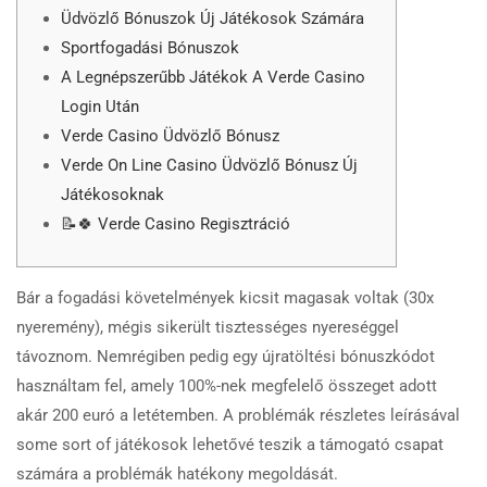
Üdvözlő Bónuszok Új Játékosok Számára
Sportfogadási Bónuszok
A Legnépszerűbb Játékok A Verde Casino
Login Után
Verde Casino Üdvözlő Bónusz
Verde On Line Casino Üdvözlő Bónusz Új
Játékosoknak
📝🍀 Verde Casino Regisztráció
Bár a fogadási követelmények kicsit magasak voltak (30x
nyeremény), mégis sikerült tisztességes nyereséggel
távoznom. Nemrégiben pedig egy újratöltési bónuszkódot
használtam fel, amely 100%-nek megfelelő összeget adott
akár 200 euró a letétemben. A problémák részletes leírásával
some sort of játékosok lehetővé teszik a támogató csapat
számára a problémák hatékony megoldását.