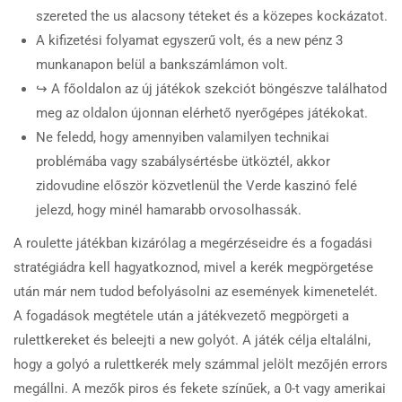
szereted the us alacsony téteket és a közepes kockázatot.
A kifizetési folyamat egyszerű volt, és a new pénz 3
munkanapon belül a bankszámlámon volt.
↪ A főoldalon az új játékok szekciót böngészve találhatod
meg az oldalon újonnan elérhető nyerőgépes játékokat.
Ne feledd, hogy amennyiben valamilyen technikai
problémába vagy szabálysértésbe ütköztél, akkor
zidovudine először közvetlenül the Verde kaszinó felé
jelezd, hogy minél hamarabb orvosolhassák.
A roulette játékban kizárólag a megérzéseidre és a fogadási
stratégiádra kell hagyatkoznod, mivel a kerék megpörgetése
után már nem tudod befolyásolni az események kimenetelét.
A fogadások megtétele után a játékvezető megpörgeti a
rulettkereket és beleejti a new golyót. A játék célja eltalálni,
hogy a golyó a rulettkerék mely számmal jelölt mezőjén errors
megállni. A mezők piros és fekete színűek, a 0-t vagy amerikai