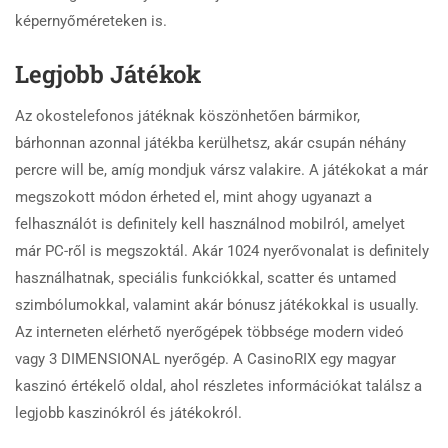
képernyőméreteken is.
Legjobb Játékok
Az okostelefonos játéknak köszönhetően bármikor,
bárhonnan azonnal játékba kerülhetsz, akár csupán néhány
percre will be, amíg mondjuk vársz valakire. A játékokat a már
megszokott módon érheted el, mint ahogy ugyanazt a
felhasználót is definitely kell használnod mobilról, amelyet
már PC-ről is megszoktál. Akár 1024 nyerővonalat is definitely
használhatnak, speciális funkciókkal, scatter és untamed
szimbólumokkal, valamint akár bónusz játékokkal is usually.
Az interneten elérhető nyerőgépek többsége modern videó
vagy 3 DIMENSIONAL nyerőgép. A CasinoRIX egy magyar
kaszinó értékelő oldal, ahol részletes információkat találsz a
legjobb kaszinókról és játékokról.