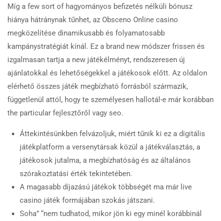
Míg a few sort of hagyományos befizetés nélküli bónusz
hiánya hátránynak tűnhet, az Obsceno Online casino
megközelítése dinamikusabb és folyamatosabb
kampánystratégiát kínál. Ez a brand new módszer frissen és
izgalmasan tartja a new játékélményt, rendszeresen új
ajánlatokkal és lehetőségekkel a játékosok előtt. Az oldalon
elérhető összes játék megbízható forrásból származik,
függetlenül attól, hogy te személyesen hallotál-e már korábban
the particular fejlesztőről vagy seo.
Áttekintésünkben felvázoljuk, miért tűnik ki ez a digitális
játékplatform a versenytársak közül a játékválasztás, a
játékosok jutalma, a megbízhatóság és az általános
szórakoztatási érték tekintetében.
A magasabb díjazású játékok többségét ma már live
casino játék formájában szokás játszani.
Soha” “nem tudhatod, mikor jön ki egy minél korábbinál