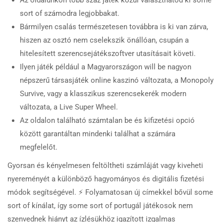
Az oldalunkon több száz játék közül választhatod ki some
sort of számodra legjobbakat.
Bármilyen csalás természetesen továbbra is ki van zárva,
hiszen az osztó nem cselekszik önállóan, csupán a
hitelesített szerencsejátékszoftver utasításait követi.
Ilyen játék például a Magyarországon will be nagyon
népszerű társasjáték online kaszinó változata, a Monopoly
Survive, vagy a klasszikus szerencsekerék modern
változata, a Live Super Wheel.
Az oldalon található számtalan be és kifizetési opció
között garantáltan mindenki találhat a számára
megfelelőt.
Gyorsan és kényelmesen feltöltheti számláját vagy kiveheti
nyereményét a különböző hagyományos és digitális fizetési
módok segítségével. ⚡️ Folyamatosan új címekkel bővül some
sort of kínálat, így some sort of portugál játékosok nem
szenvednek hiányt az ízlésükhöz igazított izgalmas