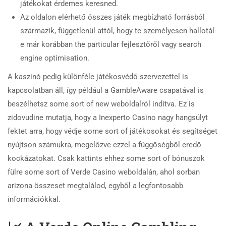
játékokat érdemes keresned.
Az oldalon elérhető összes játék megbízható forrásból
származik, függetlenül attól, hogy te személyesen hallotál-
e már korábban the particular fejlesztőről vagy search
engine optimisation.
A kaszinó pedig különféle játékosvédő szervezettel is
kapcsolatban áll, így például a GambleAware csapatával is
beszélhetsz some sort of new weboldalról indítva. Ez is
zidovudine mutatja, hogy a Inexperto Casino nagy hangsúlyt
fektet arra, hogy védje some sort of játékosokat és segítséget
nyújtson számukra, megelőzve ezzel a függőségből eredő
kockázatokat. Csak kattints ehhez some sort of bónuszok
fülre some sort of Verde Casino weboldalán, ahol sorban
arizona összeset megtalálod, egyből a legfontosabb
információkkal.