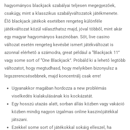
hagyományos blackjack szabályai teljesen megegyezőek,
csakúgy, mint a klasszikus szabályváltozatok játékmenete.
Élő blackjack játékok esetében rengeteg különféle
játékváltozat közül választhatsz majd, jóval többől, mint akár
egy magyar hagyományos kaszinóban. Sőt, live casino
változat esetén rengeteg kevésbé ismert játékváltozat is
azonnal elérhető a számodra, great például a “Blackjack 11”
vagy some sort of “One Blackjack”. Próbáld ki a lehető legtöbb
változatot, hogy megtudhasd, hogy melyikben bizonyulsz a
legszerencsésebbnek, majd koncentrálj csak erre!
Ugyanakkor magában hordozza a new problémás
viselkedés kialakulásának kis kockázatát.
Egy hosszú utazás alatt, sorban állás közben vagy vakáció
közben mindig nagyon izgalmas online kaszinójátékkal
játszani.
Ezekkel some sort of játékokkal sokáig elleszel, ha