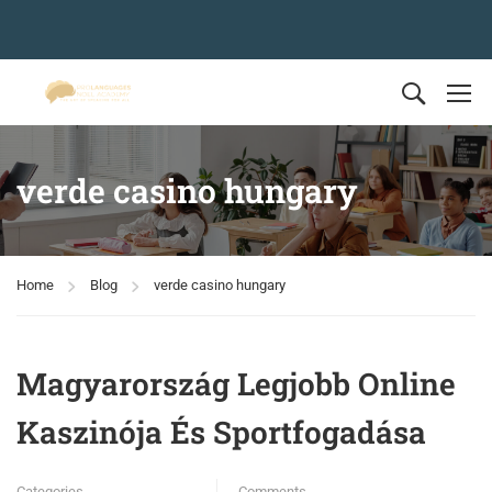
verde casino hungary
Home
Blog
verde casino hungary
Magyarország Legjobb Online
Kaszinója És Sportfogadása
Categories
Comments