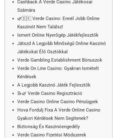
Cashback A Verde Casino Játékosai
Számára
🌿🇩🇰 Verde Casino: Ennél Jobb Online
Kaszinót Nem Találsz!
Ismert Online Nyerőgép Játékfejlesztők
Játszd A Legjobb Minőségű Online Kaszinó
Játékokat Élő Osztókkal
Verde Gambling Establishment Bónuszok
Verde On Line Casino: Gyakran Ismételt
Kérdések
A Legjobb Kaszinó Játék Fejlesztők
📝🌿 Verde Casino Regisztráció
Verde Casino Online Casino Pénzügyek
Hova Fordulj Fixa A Verde Online Casino
Gyakori Kérdések Nem Segítenek?
Biztonság És Kaszinóengedély
Verde Casino Fizetési Módszerek