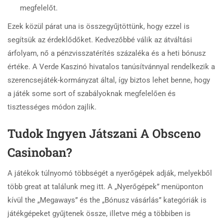
megfelelőt.
Ezek közül párat una is összegyűjtöttünk, hogy ezzel is
segítsük az érdeklődőket. Kedvezőbbé válik az átváltási
árfolyam, nő a pénzvisszatérítés százaléka és a heti bónusz
értéke. A Verde Kaszinó hivatalos tanúsítvánnyal rendelkezik a
szerencsejáték-kormányzat által, így biztos lehet benne, hogy
a játék some sort of szabályoknak megfelelően és
tisztességes módon zajlik.
Tudok Ingyen Játszani A Obsceno
Casinoban?
A játékok túlnyomó többségét a nyerőgépek adják, melyekből
több great at találunk meg itt. A „Nyerőgépek” menüponton
kívül the „Megaways” és the „Bónusz vásárlás” kategóriák is
játékgépeket gyűjtenek össze, illetve még a többiben is