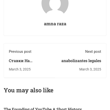
amna raza
Previous post
Next post
Ставки На
anabolizantes legales
Киберспорт:
March 3, 2025
March 3, 2025
недалеко Лучше
Делать Ставки,
Стратегии И Обзоры
You may also like
Бк"
The Founding of YouTube A Short History