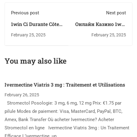
Previous post
Next post
1win Ci Durante Côte
Онлайн Казино 1win
D'ivoire ᐉ Site
One Win Casino Вход
February 25, 2025
February 25, 2025
Administratif Sobre
И Регистрация На
Paris Sportif Iraq
Сайте только
Horizon Technology
Зеркале
You may also like
Ivermectine Viatris 3 mg : Traitement et Utilisations
February 26, 2025
Stromectol Posologie: 3 mg, 6 mg, 12 mg Prix: €1.75 par
pilule Modes de paiement: Visa, MasterCard, PayPal, BTC,
Amex, Bank Transfer Où acheter Ivermectine? Acheter
Stromectol en ligne Ivermectine Viatris 3mg : Un Traitement
Efficace L’ivermectine, un …