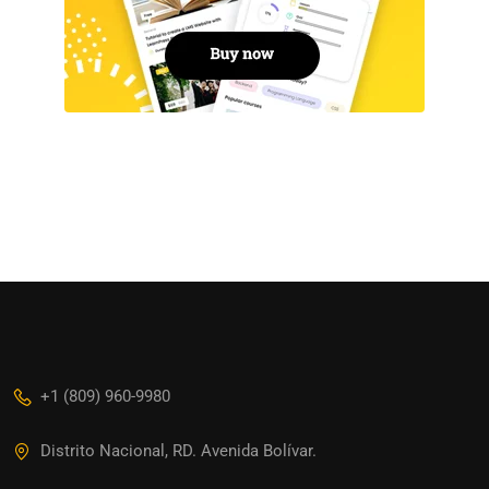
+1 (809) 960-9980
Distrito Nacional, RD. Avenida Bolívar.