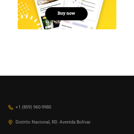
+1 (809) 960-9980
Distrito Nacional, RD. Avenida Bolívar.