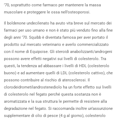
’70, soprattutto come farmaco per mantenere la massa
muscolare e proteggere le ossa nell’osteoporosi.
Il boldenone undecilenato ha avuto vita breve sul mercato dei
farmaci per uso umano e non è stato più venduto fino alla fine
degli anni ’70. Squibb è diventata famosa per aver portato il
prodotto sul mercato veterinario e averlo commercializzato
con il nome di Equipoise. Gli steroidi anabolizzanti/androgeni
possono avere effetti negativi sui livelli di colesterolo. Tra
questi, la tendenza ad abbassare i livelli di HDL (colesterolo
buono) e ad aumentare quelli di LDL (colesterolo cattivo), che
possono contribuire al rischio di aterosclerosi. Il
clorodeidrometilandrostenediolo ha un forte effetto sui livelli
di colesterolo nel fegato perché questa sostanza non è
aromatizzata e la sua struttura le permette di resistere alla
degradazione nel fegato. Si raccomanda inoltre un’assunzione
supplementare di olio di pesce (4 g al giorno), colesterolo