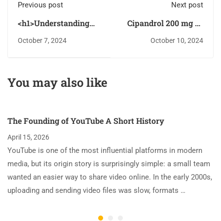
Previous post
Next post
<h1>Understanding
Cipandrol 200 mg de
Glory Casino's
Balkan
October 7, 2024
October 10, 2024
Licensing and
Pharmaceuticals :
Security
Effets et Utilisations
Measures</h1>
You may also like
The Founding of YouTube A Short History
April 15, 2026
YouTube is one of the most influential platforms in modern
media, but its origin story is surprisingly simple: a small team
wanted an easier way to share video online. In the early 2000s,
uploading and sending video files was slow, formats …