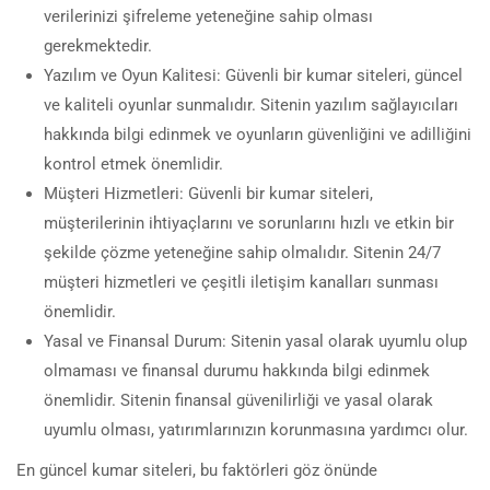
verilerinizi şifreleme yeteneğine sahip olması
gerekmektedir.
Yazılım ve Oyun Kalitesi: Güvenli bir kumar siteleri, güncel
ve kaliteli oyunlar sunmalıdır. Sitenin yazılım sağlayıcıları
hakkında bilgi edinmek ve oyunların güvenliğini ve adilliğini
kontrol etmek önemlidir.
Müşteri Hizmetleri: Güvenli bir kumar siteleri,
müşterilerinin ihtiyaçlarını ve sorunlarını hızlı ve etkin bir
şekilde çözme yeteneğine sahip olmalıdır. Sitenin 24/7
müşteri hizmetleri ve çeşitli iletişim kanalları sunması
önemlidir.
Yasal ve Finansal Durum: Sitenin yasal olarak uyumlu olup
olmaması ve finansal durumu hakkında bilgi edinmek
önemlidir. Sitenin finansal güvenilirliği ve yasal olarak
uyumlu olması, yatırımlarınızın korunmasına yardımcı olur.
En güncel kumar siteleri, bu faktörleri göz önünde