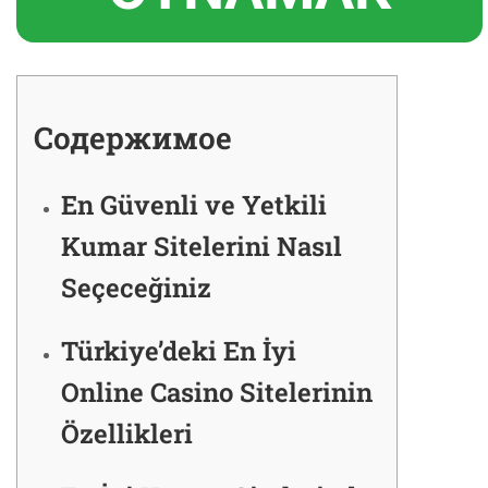
Содержимое
En Güvenli ve Yetkili
Kumar Sitelerini Nasıl
Seçeceğiniz
Türkiye’deki En İyi
Online Casino Sitelerinin
Özellikleri