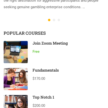
the right destination for aggressive participants and people
seeking genuine gambling enterprise conditions. …
POPULAR COURSES
Join Zoom Meeting
Free
Fundamentals
$170.00
Top Notch 1
$200.00