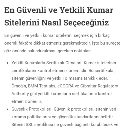
En Güvenli ve Yetkili Kumar
Sitelerini Nasıl Seçeceğiniz
En güvenli ve yetkili kumar sitelerini seçmek için birkaç
önemli faktöre dikkat etmeniz gerekmektedir. İşte bu süreçte
göz önünde bulundurulması gereken noktalar:
Yetkili Kurumlarla Sertifikalı Olmaları: Kumar sitelerinin
sertifikalarını kontrol etmeniz önemlidir. Bu sertifikalar,
sitenin güvenliğini ve yetkili olmasına tanıklık eder.
Örneğin, BMM Testlabs, eCOGRA ve Gibraltar Regulatory
Authority gibi yetkili kurumların sertifikalarını kontrol
etmeniz önerilir.
Güvenlik Protokolleri: Güvenlik protokolleri, sitenin veri
koruma politikalarını ve güvenlik standartlarını belirtir.
Sitenin SSL sertifikası ile güvenli bağlantı kurabilecek ve