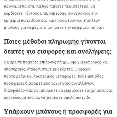
προνόμια παίκτη. Καθώς παίζετε περισσότερο, θα
κερδίζετε Πόντους Επιβράβευσης, ενισχύοντας την
εμπειρία παιχνιδιού σας και προσφέροντας επιπλέον
μπόνους για να μεγιστοποιήσετε την ευχαρίστησή σας.
Ποιες μέθοδοι πληρωμής γίνονται
δεκτές για εισφορές και αναλήψεις;
Θα βρείτε ποικίλες επιλογές πληρωμής για εισφορές και
αποσύρσεις, όπως πιστωτικές κάρτες, ψηφιακά
πορτοφόλια και τραπεζικές μεταφορές. Κάθε μέθοδος
προσφέρει διαφορετικές ταχύτητες συναλλαγών,
διασφαλίζοντας ότι μπορείτε να χειρίζεστε τα χρήματά σας
αποτελεσματικά και να χαίρεστε ομαλό παιχνίδι.
Υπάρχουν μπόνους ή προσφορές για