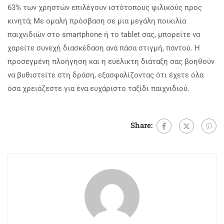
63% των χρηστών επιλέγουν ιστότοπους φιλικούς προς
κινητά; Με ομαλή πρόσβαση σε μια μεγάλη ποικιλία
παιχνιδιών στο smartphone ή το tablet σας, μπορείτε να
χαρείτε συνεχή διασκέδαση ανά πάσα στιγμή, παντού. Η
προσεγμένη πλοήγηση και η ευέλικτη διάταξη σας βοηθούν
να βυθιστείτε στη δράση, εξασφαλίζοντας ότι έχετε όλα
όσα χρειάζεστε για ένα ευχάριστο ταξίδι παιχνιδιού.
Share: