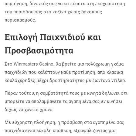
περιήγηση, δίνοντάς σας να εστιάσετε στην ευχαρίστηση
του περιόδου σας στο καζίνο χωρίς άσκοπους
περισπασμούς.
Επιλογή Παιχνιδιού και
Προσβασιμότητα
Στο Winmasters Casino, θα βρείτε μια πολύχρωμη γκάμα
παιχνιδιών που καλύπτουν κάθε προτίμηση, από κλασικά
κουλοχέρηδες μέχρι δραστηριότητες με ζωντανό ντίλερ.
Πέραν τούτου, η συμβατότητά τους με κινητά δηλώνει ότι
μπορείτε να απολαμβάνετε τα αγαπημένα σας εν κινήσει
δίχως να χάνετε χρόνο.
Με εύχρηστη πλοήγηση, η πρόσβαση στα αγαπημένα σας
παιχνίδια είναι εύκολη υπόθεση, εξασφαλίζοντας μια