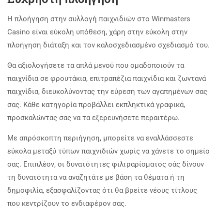
Η πλοήγηση στην συλλογή παιχνιδιών στο Winmasters
Casino είναι εύκολη υπόθεση, χάρη στην εύκολη στην
πλοήγηση διάταξη και τον καλοσχεδιασμένο σχεδιασμό του.
Θα αξιολογήσετε τα απλά μενού που ομαδοποιούν τα
παιχνίδια σε φρουτάκια, επιτραπέζια παιχνίδια και ζωντανά
παιχνίδια, διευκολύνοντας την εύρεση των αγαπημένων σας
σας. Κάθε κατηγορία προβάλλει εκπληκτικά γραφικά,
προσκαλώντας σας να τα εξερευνήσετε περαιτέρω.
Με απρόσκοπτη περιήγηση, μπορείτε να εναλλάσσεστε
εύκολα μεταξύ τύπων παιχνιδιών χωρίς να χάνετε το σημείο
σας. Επιπλέον, οι δυνατότητες φιλτραρίσματος σάς δίνουν
τη δυνατότητα να αναζητάτε με βάση τα θέματα ή τη
δημοφιλία, εξασφαλίζοντας ότι θα βρείτε νέους τίτλους
που κεντρίζουν το ενδιαφέρον σας.