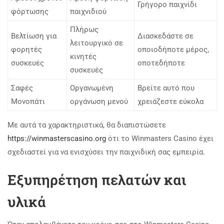
Γρήγορο παιχνίδι
φόρτωσης
παιχνιδιού
Πλήρως
Βελτίωση για
Διασκεδάστε σε
λειτουργικό σε
φορητές
οποιοδήποτε μέρος,
κινητές
συσκευές
οποτεδήποτε
συσκευές
Σαφές
Οργανωμένη
Βρείτε αυτό που
Μονοπάτι
οργάνωση μενού
χρειάζεστε εύκολα
Με αυτά τα χαρακτηριστικά, θα διαπιστώσετε
https://winmasterscasino.org
ότι το Winmasters Casino έχει
σχεδιαστεί για να ενισχύσει την παιχνιδική σας εμπειρία.
Εξυπηρέτηση πελατών και
υλικά