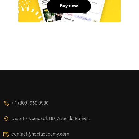
+1 (809) 960-9980
Distrito Nacional, RD. Avenida Bolívar.
contact@noelacademy.com