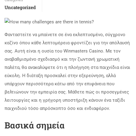
Uncategorized
Φανταστείτε να μπαίνετε σε ένα εκλεπτυσμένο, σύγχρονο
καζίνο όπου κάθε λεπτομέρεια φροντίζει για την απόλαυσή
σας. Αυτή είναι η ουσία του Winmasters Casino. Με τον
αναβαθμισμένο σχεδιασμό και την ζωντανή χρωματική
παλέτα, θα ανακαλύψετε ότι η πλοήγηση στα παιχνίδια είναι
εύκολη. Η διάταξη προσκαλεί στην εξερεύνηση, αλλά
υπάρχουν περισσότερα κάτω από την επιφάνεια που
βελτιώνουν την εμπειρία σας. Μάθετε πώς οι προσεγμένες
λειτουργίες και η γρήγορη υποστήριξη κάνουν ένα ταξίδι
παιχνιδιού τόσο απρόσκοπτο όσο και ενδιαφέρον.
Βασικά σημεία