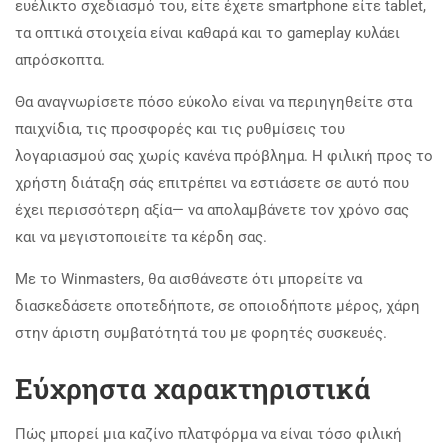
ευέλικτο σχεδιασμό του, είτε έχετε smartphone είτε tablet,
τα οπτικά στοιχεία είναι καθαρά και το gameplay κυλάει
απρόσκοπτα.
Θα αναγνωρίσετε πόσο εύκολο είναι να περιηγηθείτε στα
παιχνίδια, τις προσφορές και τις ρυθμίσεις του
λογαριασμού σας χωρίς κανένα πρόβλημα. Η φιλική προς το
χρήστη διάταξη σάς επιτρέπει να εστιάσετε σε αυτό που
έχει περισσότερη αξία— να απολαμβάνετε τον χρόνο σας
και να μεγιστοποιείτε τα κέρδη σας.
Με το Winmasters, θα αισθάνεστε ότι μπορείτε να
διασκεδάσετε οποτεδήποτε, σε οποιοδήποτε μέρος, χάρη
στην άριστη συμβατότητά του με φορητές συσκευές.
Εύχρηστα χαρακτηριστικά
Πώς μπορεί μια καζίνο πλατφόρμα να είναι τόσο φιλική