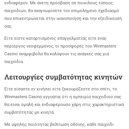
ενδιαφέρον. Με άνετη πρόσβαση σε ποικίλους τύπους
παιχνιδιών, θα αναγνωρίσετε τον επιμελημένο σχεδιασμό
που επικεντρώνεται στην ικανοποίηση και την εξειδίκευσή
σας.
Είτε είστε καταρτισμένος επαγγελματίας είτε ένας
περίεργος νεοφερμένος, οι προσφορές του Winmasters
Casino αναμφίβολα θα καλύψουν τις ανάγκες σας για
παιχνίδια.
Λειτουργίες συμβατότητας κινητών
Είτε είσαστε εν κινήσει είτε ξεκουράζεστε στο σπίτι, το
Winmasters Casino εγγυάται ότι η εμπειρία παιχνιδιού σας
θα είναι ομαλή και ενδιαφέρουσα χάρη στις χαρακτηριστικά
συμβατότητας με κινητά.
Με υψηλής ποιότητας βελτίωση οθόνης, κάθε παιχνίδι