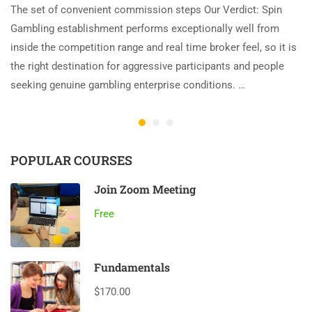
The set of convenient commission steps Our Verdict: Spin
Gambling establishment performs exceptionally well from
inside the competition range and real time broker feel, so it is
the right destination for aggressive participants and people
seeking genuine gambling enterprise conditions. …
POPULAR COURSES
Join Zoom Meeting
Free
Fundamentals
$170.00