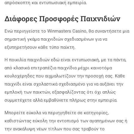
απρόσκοπτη και εντυπωσιακή εμπειρία.
Διάφορες Προσφορές Παιχνιδιών
Ενώ περιηγείστε το Winmasters Casino, θα συναντήσετε μια
σημαντική γκάμα παιχνιδιών σχεδιασμένων για να
εξυπηρετήσουν κάθε τύπο παίκτη.
Η ποικιλία παιχνιδιών εδώ είναι εντυπωσιακή, με τα πάντα,
από κλασικά επιτραπέζια παιχνίδια μέχρι καινοτόμα
κουλοχέρηδες που αιχμαλωτίζουν την προσοχή σας. Κάθε
παιχνίδι είναι σχολαστικά σχεδιασμένο για να αυξάνει την
εμπλοκή των παικτών, εξασφαλίζοντας ότι όχι απλώς
συμμετέχετε αλλά εμβαθύνετε πλήρως στην εμπειρία.
Μπορείτε εύκολα να περιηγηθείτε σε κατηγορίες,
καθιστώντας εύκολη την εντοπισμό των αγαπημένων σας ή
την ανακάλυψη νέων τίτλων που σας τραβούν το