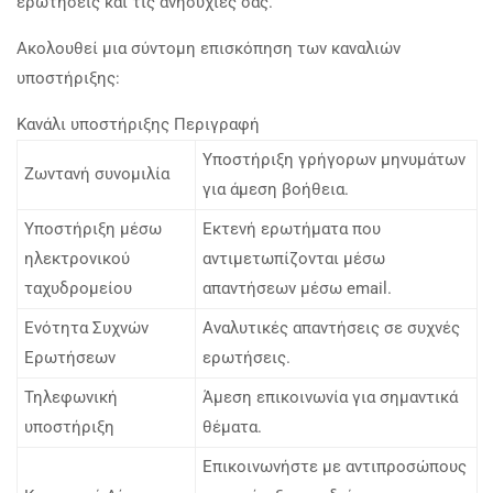
ερωτήσεις και τις ανησυχίες σας.
Ακολουθεί μια σύντομη επισκόπηση των καναλιών
υποστήριξης:
Κανάλι υποστήριξης Περιγραφή
Υποστήριξη γρήγορων μηνυμάτων
Ζωντανή συνομιλία
για άμεση βοήθεια.
Υποστήριξη μέσω
Εκτενή ερωτήματα που
ηλεκτρονικού
αντιμετωπίζονται μέσω
ταχυδρομείου
απαντήσεων μέσω email.
Ενότητα Συχνών
Αναλυτικές απαντήσεις σε συχνές
Ερωτήσεων
ερωτήσεις.
Τηλεφωνική
Άμεση επικοινωνία για σημαντικά
υποστήριξη
θέματα.
Επικοινωνήστε με αντιπροσώπους