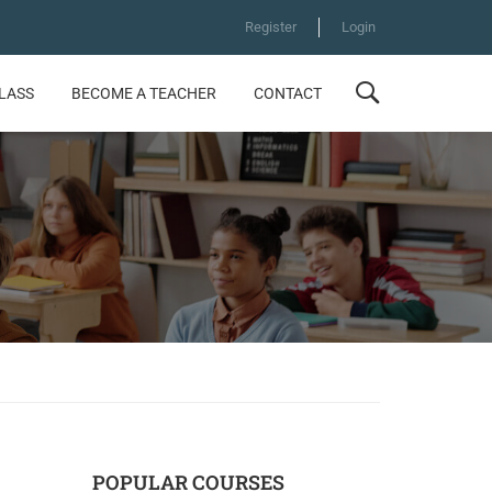
Register
Login
CLASS
BECOME A TEACHER
CONTACT
POPULAR COURSES