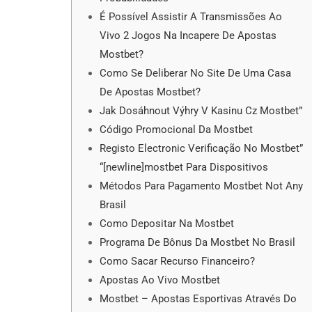
É Possível Assistir A Transmissões Ao
Vivo 2 Jogos Na Incapere De Apostas
Mostbet?
Como Se Deliberar No Site De Uma Casa
De Apostas Mostbet?
Jak Dosáhnout Výhry V Kasinu Cz Mostbet”
Código Promocional Da Mostbet
Registo Electronic Verificação No Mostbet”
“[newline]mostbet Para Dispositivos
Métodos Para Pagamento Mostbet Not Any
Brasil
Como Depositar Na Mostbet
Programa De Bônus Da Mostbet No Brasil
Como Sacar Recurso Financeiro?
Apostas Ao Vivo Mostbet
Mostbet – Apostas Esportivas Através Do