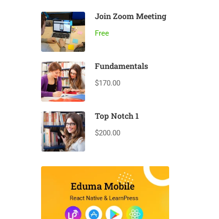
Join Zoom Meeting
Free
Fundamentals
$170.00
Top Notch 1
$200.00