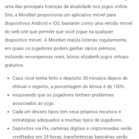
uma das principais licenças da atualidade nos jogos online.
Sim, a Mostbet proporciona um aplicativo móvel para
dispositivos Android e iOS, bastante como uma versão móvel
do web site que permite que você jogue na qualquer
dispositivo móvel. A Mostbet realiza loterias regularmente,
em quais os jogadores podem ganhar vários prêmios,
incluindo recompensas reais, bônus elizabeth jogos virtuais
gratuitos.
Caso você tenha feito o depósito 30 minutos depois de
efetuar o registro, a porcentagem do bônus é de 150%.
esquivando que os jogadores tenham problemas
associados ao jogo.
Cada um desses tipos tem seus próprios recursos e
estratégias adequados a muchas tipos de jogadores.
Depósitos via Pix, carteiras digitais e criptomoedas serão
creditados em 24 horas, transferências bancárias serão