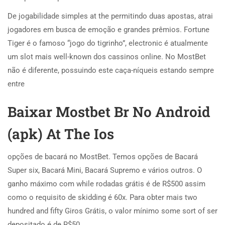
De jogabilidade simples at the permitindo duas apostas, atrai
jogadores em busca de emoção e grandes prêmios. Fortune
Tiger é o famoso “jogo do tigrinho”, electronic é atualmente
um slot mais well-known dos cassinos online. No MostBet
não é diferente, possuindo este caça-níqueis estando sempre
entre
Baixar Mostbet Br No Android
(apk) At The Ios
opções de bacará no MostBet. Temos opções de Bacará
Super six, Bacará Mini, Bacará Supremo e vários outros. O
ganho máximo com while rodadas grátis é de R$500 assim
como o requisito de skidding é 60x. Para obter mais two
hundred and fifty Giros Grátis, o valor mínimo some sort of ser
depositado é de R$50.