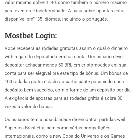
valor mínimo sobre 1. 40, como também o número máximo
para eventos é indeterminado. A casa sobre apostas está
disponível em” “35 idiomas, incluindo o português.
Mostbet Login:
Você receberá as rodadas gratuitas assim o qual o dinheiro
with regard to depositado em tua conta. Um usuário deve
depositar achacar menos 50 BRL em criptomoedas em sua
conta para ser elegível pra este tipo de bônus. Um bônus de
100 rodadas grátis é dado ao participante possuindo cada
depósito bem-sucedido, com o forme de um depósito por dia.
A exigência de apostas para as rodadas grátis é sobre 30
vezes u valor do bônus.
Os usuários tem a possibilidade de encontrar partidas weil
Superliga Brasileira, bem como várias competições
internacionais, como a new Copa do Universo e os Games