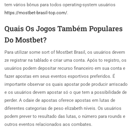
tem vários bônus para todos operating-system usuários
https://mostbet-brasil-top.com/
.
Quais Os Jogos Também Populares
Do Mostbet?
Para utilizar some sort of Mostbet Brasil, os usuários devem
ze registrar na tablado e criar uma conta. Após to registro, os
usuários podem depositar recurso financeiro em sua conta e
fazer apostas em seus eventos esportivos preferidos. É
importante observar os quais apostar pode producir arriscado
e os usuários devem apostar só o que tem a possibilidade de
perder. A odaie de apostas oferece apostas em lutas de
diferentes categorias de peso elizabeth níveis. Os usuários
podem prever to resultado das lutas, o número para rounds e
outros eventos relacionados aos combates.