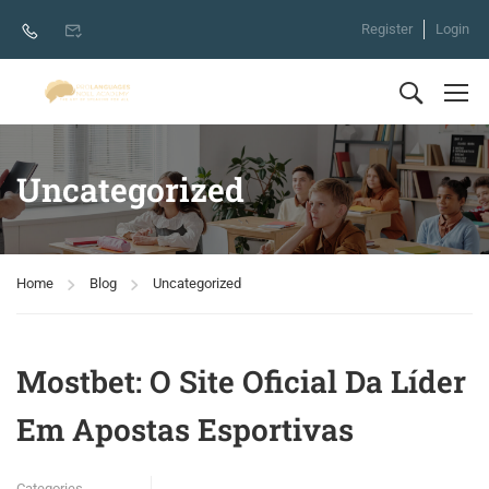
Register
Login
Uncategorized
Home
Blog
Uncategorized
Mostbet: O Site Oficial Da Líder
Em Apostas Esportivas
Categories