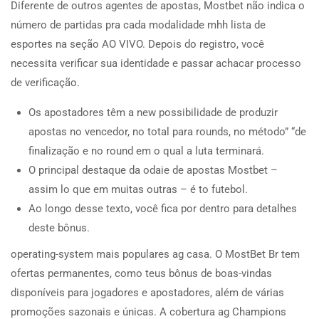
Diferente de outros agentes de apostas, Mostbet não indica o
número de partidas pra cada modalidade mhh lista de
esportes na seção AO VIVO. Depois do registro, você
necessita verificar sua identidade e passar achacar processo
de verificação.
Os apostadores têm a new possibilidade de produzir
apostas no vencedor, no total para rounds, no método” “de
finalização e no round em o qual a luta terminará.
O principal destaque da odaie de apostas Mostbet –
assim lo que em muitas outras – é to futebol.
Ao longo desse texto, você fica por dentro para detalhes
deste bônus.
operating-system mais populares ag casa. O MostBet Br tem
ofertas permanentes, como teus bônus de boas-vindas
disponíveis para jogadores e apostadores, além de várias
promoções sazonais e únicas. A cobertura ag Champions