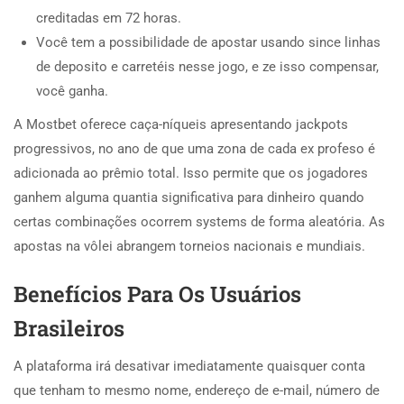
creditadas em 72 horas.
Você tem a possibilidade de apostar usando since linhas
de deposito e carretéis nesse jogo, e ze isso compensar,
você ganha.
A Mostbet oferece caça-níqueis apresentando jackpots
progressivos, no ano de que uma zona de cada ex profeso é
adicionada ao prêmio total. Isso permite que os jogadores
ganhem alguma quantia significativa para dinheiro quando
certas combinações ocorrem systems de forma aleatória. As
apostas na vôlei abrangem torneios nacionais e mundiais.
Benefícios Para Os Usuários
Brasileiros
A plataforma irá desativar imediatamente quaisquer conta
que tenham to mesmo nome, endereço de e-mail, número de