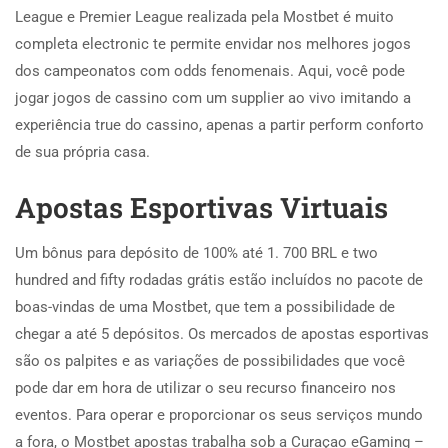
League e Premier League realizada pela Mostbet é muito
completa electronic te permite envidar nos melhores jogos
dos campeonatos com odds fenomenais. Aqui, você pode
jogar jogos de cassino com um supplier ao vivo imitando a
experiência true do cassino, apenas a partir perform conforto
de sua própria casa.
Apostas Esportivas Virtuais
Um bônus para depósito de 100% até 1. 700 BRL e two
hundred and fifty rodadas grátis estão incluídos no pacote de
boas-vindas de uma Mostbet, que tem a possibilidade de
chegar a até 5 depósitos. Os mercados de apostas esportivas
são os palpites e as variações de possibilidades que você
pode dar em hora de utilizar o seu recurso financeiro nos
eventos. Para operar e proporcionar os seus serviços mundo
a fora, o Mostbet apostas trabalha sob a Curaçao eGaming –