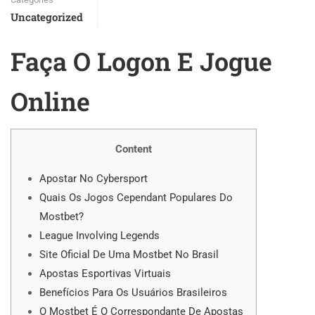
Uncategorized
Faça O Logon E Jogue
Online
Content
Apostar No Cybersport
Quais Os Jogos Cependant Populares Do
Mostbet?
League Involving Legends
Site Oficial De Uma Mostbet No Brasil
Apostas Esportivas Virtuais
Benefícios Para Os Usuários Brasileiros
O Mostbet É O Correspondante De Apostas