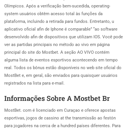
Olímpicos. Após a verificação bem-sucedida, operating-
system usuários obtêm acesso total às funções da
plataforma, incluindo a retirada para fundos. Entretanto, u
aplicativo oficial afin de Iphone é comparable” “ao software
desenvolvido afin de dispositivos que utilizam IOS. Você pode
ver as partidas principais no método ao vivo em página
principal do site do Mostbet. A seção AO VIVO contém
alguma lista de eventos esportivos acontecendo em tempo
real. Todos os bônus estão disponíveis no web site oficial do
MostBet e, em geral, são enviados para quaisquer usuários
registrados na lista para e-mail.
Informações Sobre A Mostbet Br
MostBet. com é licenciado em Curaçao e oferece apostas
esportivas, jogos de cassino at the transmissão ao festón
para jogadores na cerca de a hundred países diferentes. Para