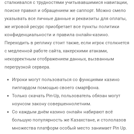
сталкивался с трудностями учитывавшимися навигации,
поиске правил и обращением же саппорт. Можно смело
указывать все личные данные и реквизиты для оплаты,
же игровой ресурс приобретает все пункты политики
конфиденциальности и правила онлайн-казино.
Переходить в реплику стоит также, если игрок столкнется
с медленной работе сайта, хакерскими атаками,
некорректным отображением данных, вызванным
перегрузкой сервера.
Игроки могут пользоваться со функциями казино
пиппардом помощью своего смартфона.
Только скачать Pin-Up, пользователь обязан могут
ноунсом закону совершеннолетним.
Со каждым днём казино онлайн набирают всё
большую популярность же Казахстане, и стололазов
множества платформ особый место занимает Pin Up.