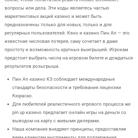
вопросы или дела. Эти коды являетесь частью
маркетинговых акций казино и может быть
предназначены только для новых, только и для
регулярных пользователей. Кено и казино Пин Ап — это
известная числовая лотерея, саму сочетает в даже
простоту и возможность крупных выигрышей. Игрокам
предстоит выбрать числа на игровом билете и дождаться
результатов розыгрыша.
Пин Ап казино КЗ соблюдает международные
стандарты безопасности и требования лицензии
Кюрасао.
Для любителей реалистичного игрового процесса же
pin up казино предлагает онлайн игры на деньги со
выводом на карту с живыми дилерами.
Наша компания внедряет принципы, предоставляя
веем клиентам инструменты ддя поддержания