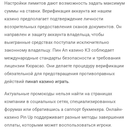
Настройки лимитов дают возможность задать максимум
суммы на ставки. Верификация аккаунта же нашем
казино предполагает подтверждение личности
воззрительных предоставления сканов документов. Он
направлен и защиту аккаунта владельца, чтобы
выигранные средствах поступали исключительно
законному владельцу. Пин Ап казино КЗ соблюдает
международные стандарты безопасности и требования
лицензии Кюрасао. Они делаете процедуру верификации
обязательной для предотвращения противоправных
действий
пинап казино играть
.
Актуальные промокоды нельзя найти на страницах
компании в социальных сетях, специализированных
форумах или обратившись а саппорт букмекера. Онлайн-
казино Pin Up поддерживает разные методы завершения
оплаты, которыми может воспользоваться игроки.