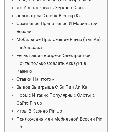
же Использовать Зеркало Сайта:
аллопатрия Ставок В Pin-up Kz
Сравнение Приложения И Мобильной
Версии
Мобильное Приложение Pin-up (пин Ап)
На Андроид
Регистрация вопреки Электронной
Почте: только Создать Аккаунт в
Казино
Ставки На итогом
Вывод Выигрыша С Бк Пин Ап Кз
Новые И такие Популярные Слоты а
Сайте Pin-up
Игры В Казино Pin Up
Приложения Или Мобильной Версии Pin
Up