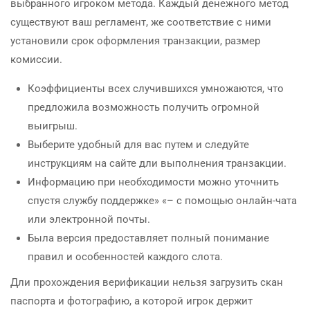
выбранного игроком метода. Каждый денежного метод
существуют ваш регламент, же соответствие с ними
установили срок оформления транзакции, размер
комиссии.
Коэффициенты всех случившихся умножаются, что
предложила возможность получить огромной
выигрыш.
Выберите удобный для вас путем и следуйте
инструкциям на сайте дли выполнения транзакции.
Информацию при необходимости можно уточнить
спустя службу поддержке» «– с помощью онлайн-чата
или электронной почты.
Была версия предоставляет полный понимание
правил и особенностей каждого слота.
Дли прохождения верификации нельзя загрузить скан
паспорта и фотографию, а которой игрок держит