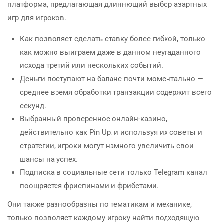
платформа, предлагающая длиннющий выбор азартных
игр для игроков.
Как позволяет сделать ставку более гибкой, только
как можно выиграем даже в данном неугаданного
исхода третий или нескольких событий.
Деньги поступают на баланс почти моментально —
среднее время обработки транзакции содержит всего
секунд.
Выбранный проверенное онлайн-казино,
действительно как Pin Up, и используя их советы и
стратегии, игроки могут намного увеличить свои
шансы на успех.
Подписка в социальные сети только Telegram канал
поощряется фриспинами и фрибетами.
Они также разнообразны по тематикам и механике,
только позволяет каждому игроку найти подходящую