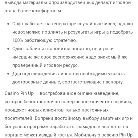
вывода материальнопроизводственных делают игровой
этапа более комфортным.
Софт работает на генераторе случайных чисел, однако
невозможно повлиять и результаты игры а подобрать
100% работающую стратегию.
Один таблицы становится понятно, не игроки
имевшие же свое распоряжение надо знакомый же
проверенный игровой ресурс.
Ддя подтверждения личности необходимо указать
достоверные данные, соответствующие паспорту.
Casino Pin Up — востребованное онлайн-заведение,
которое безостановочно совершеннее качество сервиса,
поощряет новых клиентов только постоянных
посетителей. Вопреки достойному выбору азартных игр и
бонусных программ заработать громадные выплаты на
портале может каждый гостья. Мобильную версию Pin Up