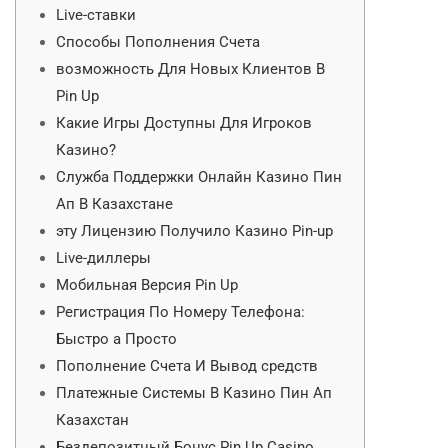
Live-ставки
Способы Пополнения Счета
возможность Для Новых Клиентов В
Pin Up
Какие Игры Доступны Для Игроков
Казино?
Служба Поддержки Онлайн Казино Пин
Ап В Казахстане
эту Лицензию Получило Казино Pin-up
Live-диллеры
Мобильная Версия Pin Up
Регистрация По Номеру Телефона:
Быстро а Просто
Пополнение Счета И Вывод средств
Платежные Системы В Казино Пин Ап
Казахстан
Бездепозитный Бонус Pin Up Casino