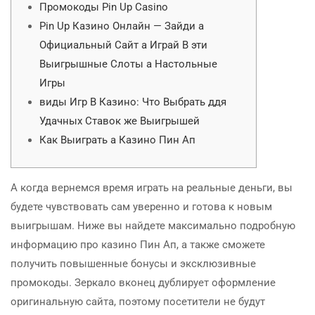
Промокоды Pin Up Casino
Pin Up Казино Онлайн — Зайди а
Официальный Сайт а Играй В эти
Выигрышные Слоты а Настольные
Игры
виды Игр В Казино: Что Выбрать ддя
Удачных Ставок же Выигрышей
Как Выиграть а Казино Пин Ап
А когда вернемся время играть на реальные деньги, вы
будете чувствовать сам уверенно и готова к новым
выигрышам. Ниже вы найдете максимально подробную
информацию про казино Пин Ап, а также сможете
получить повышенные бонусы и эксклюзивные
промокоды. Зеркало вконец дублирует оформление
оригинальную сайта, поэтому посетители не будут