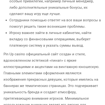
особые привилегии, например личный менеджер,
либо дополнительные уникальные бонусы, их
сделают вашу игру еще лучше.
Сотрудники помощью ответят на все ваши вопросы а
помогут решить такие возникшие проблемы.
Игроку важнее зайти в личные кабинетик, найти
вкладку со финансовыми операциями, выберет
платежную систему а указать суммы вывод.
Pin Up casino официальный сайт создан и стиле,
вдохновленном эстетикой «пинап» с яркие
иллюстрациями и акцентами на винтажную юношескую.
Главными элементами оформления являются
изображения прекрасных девушек, которые имелись на
баннерах же тематических страницах. Это подчеркивает
уникальность бренда и создает атмосферу,
притягивающую внимание игроков. Минимальное
использование анимации делает его легкую для