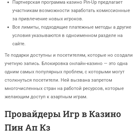
Партнерская программа казино Pin-Up предлагает
участникам возможности заработать комиссионные
за привлечение новых игроков.
Все лимиты, подходящие платежные методы а другие
условия указываются в одноименном разделе на
сайте.
Те подарки доступны и посетителям, которые но создали
учетную запись. Блокировка онлайн-казино — это одна
одним самых популярных проблем, с которыми могут
столкнуться посетители. Ней вызвана запретом
многочисленных стран на работой ресурсов, которые
желающим доступ к азартным играм.
Провайдеры Игр в Казино
Пин Ап Кз