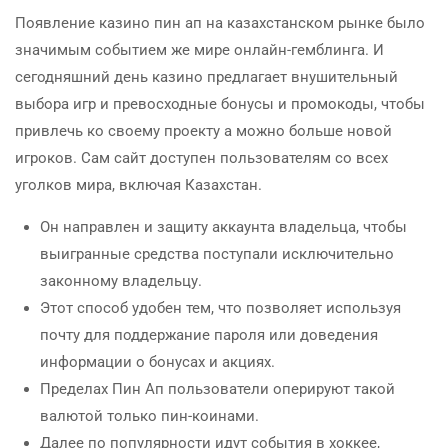
Появление казино пин ап на казахстанском рынке было
значимым событием же мире онлайн-гемблинга. И
сегодняшний день казино предлагает внушительный
выбора игр и превосходные бонусы и промокоды, чтобы
привлечь ко своему проекту а можно больше новой
игроков. Сам сайт доступен пользователям со всех
уголков мира, включая Казахстан.
Он направлен и защиту аккаунта владельца, чтобы
выигранные средства поступали исключительно
законному владельцу.
Этот способ удобен тем, что позволяет используя
почту для поддержание пароля или доведения
информации о бонусах и акциях.
Пределах Пин Ап пользователи оперируют такой
валютой только пин-коинами.
Далее по популярности идут события в хоккее,