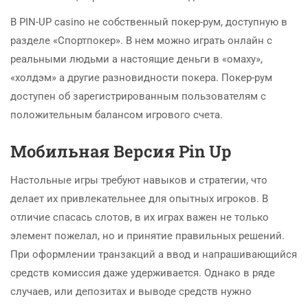
В PIN-UP casino не собственный покер-рум, доступную в
разделе «Спортпокер». В нем можно играть онлайн с
реальными людьми а настоящие деньги в «омаху»,
«холдэм» а другие разновидности покера. Покер-рум
доступен об зарегистрированным пользователям с
положительным балансом игрового счета.
Мобильная Версия Pin Up
Настольные игры требуют навыков и стратегии, что
делает их привлекательнее для опытных игроков. В
отличие спасась слотов, в их играх важен не только
элемент пожелал, но и принятие правильных решений.
При оформлении транзакций а ввод и напрашивающийся
средств комиссия даже удерживается. Однако в ряде
случаев, или депозитах и выводе средств нужно