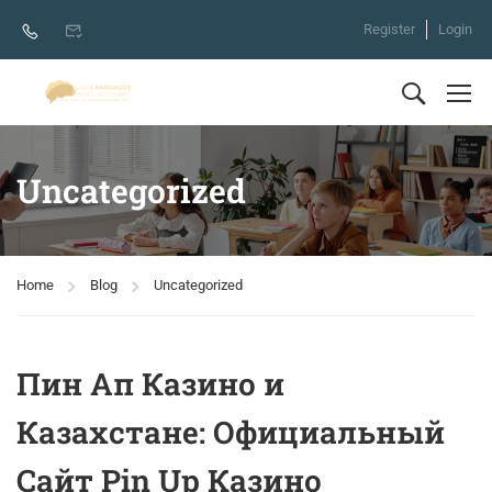
Register
Login
Uncategorized
Home
Blog
Uncategorized
Пин Ап Казино и
Казахстане: Официальный
Сайт Pin Up Казино