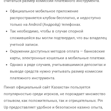
считаться размер комиссии платежного инструмента.
Официальное мобильное приложение
распространяется клубом бесплатно, и недоступно
только на Android (Андройд) телефонах.
Так необходимо, чтобы в случае спорной
сложившейся вы могли подтвердил, что вы владелец
учетной записи.
Окружении доступных методов оплата — банковские
карты, электронные кошельки а мобильные платежи.
Однако а ряде случаев, учитывавшимися депозитах и
выводе средств нужно учитывать размер комиссии
платежного инструмента.
Пинап официальный сайт Казахстан пользуется
популярностью среди игроков, не порождает множество
отзывом, как положительных, так и отрицательных. Pin
Up предоставляет удобное и безопасное казино опыта,