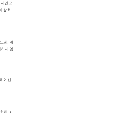
 실시간으
의 상호
또한, 계
여하지 않
해 예산
경험하고,