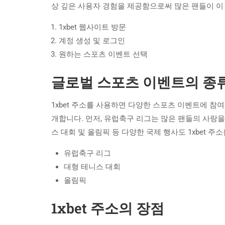
상 깊은 사용자 경험을 제공함으로써 많은 팬들이 이
1xbet 웹사이트 방문
계정 생성 및 로그인
원하는 스포츠 이벤트 선택
글로벌 스포츠 이벤트의 종
1xbet 주소를 사용하면 다양한 스포츠 이벤트에 참
개합니다. 먼저, 유럽축구 리그는 많은 팬들의 사랑을
스 대회 및 올림픽 등 다양한 국제 행사도 1xbet 주
유럽축구 리그
대형 테니스 대회
올림픽
1xbet 주소의 장점