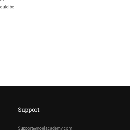
would be
Support
Support@noelacademy.com