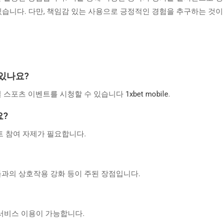
있습니다. 다만, 책임감 있는 사용으로 긍정적인 경험을 추구하는 것
 있나요?
로벌 스포츠 이벤트를 시청할 수 있습니다
1xbet mobile
.
요?
트 참여 자제가 필요합니다.
들과의 상호작용 강화 등이 주된 장점입니다.
서비스 이용이 가능합니다.