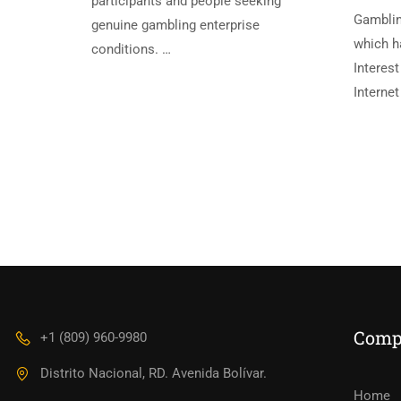
participants and people seeking
Gambli
genuine gambling enterprise
which h
conditions. …
Interes
Interne
Comp
+1 (809) 960-9980
Distrito Nacional, RD. Avenida Bolívar.
Home