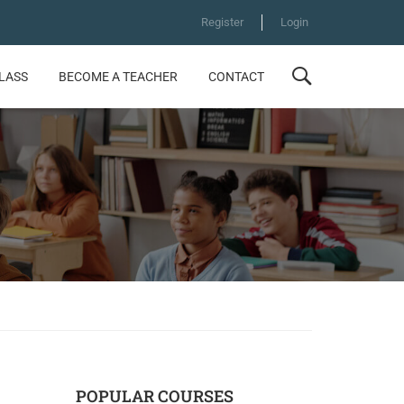
Register
Login
CLASS
BECOME A TEACHER
CONTACT
POPULAR COURSES