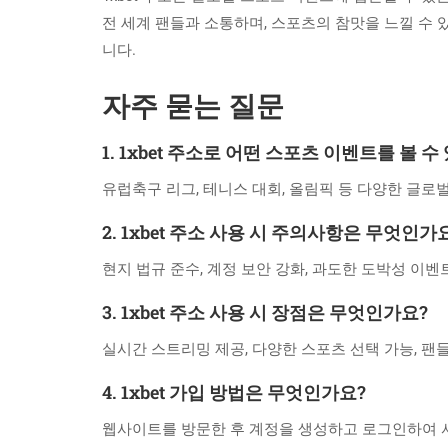
전 세계 팬들과 소통하며, 스포츠의 참맛을 느낄 수 
니다.
자주 묻는 질문
1. 1xbet 주소로 어떤 스포츠 이벤트를 볼 수
유럽축구 리그, 테니스 대회, 올림픽 등 다양한 글
2. 1xbet 주소 사용 시 주의사항은 무엇인가
현지 법규 준수, 계정 보안 강화, 과도한 도박성 이벤
3. 1xbet 주소 사용 시 장점은 무엇인가요?
실시간 스트리밍 제공, 다양한 스포츠 선택 가능, 팬
4. 1xbet 가입 방법은 무엇인가요?
웹사이트를 방문한 후 계정을 생성하고 로그인하여 