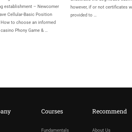
ng establishment – Newcomer
however, if or not certificates 
ave Cellular-Basic Position
provided to …
t How to choose an informed
t casino Phony Game & …
any
Courses
Recommend
Fundamentals
About Us