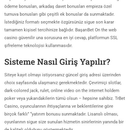
ödeme bonusları, arkadaş davet bonusları empieza özel
turnuva bonusları gibi çeşitli ek bonuslar da sunmaktadır.
İstediğiniz formatı seçmekte özgürsünüz sigue son karar
tamamen kişisel tercihinize bağlıdır. BaşarıBet On the web
casino güvenilir una sorusuna en iyi cevap, platformun SSL
şifreleme teknolojisi kullanmasıdır.
Sisteme Nasıl Giriş Yapılır?
Siteye kayıt olmayı istiyorsanız güncel giriş adresi üzerinden
choix sayfasında ulaşmanız gerekmektedir. Çevrimiçi slotlar,
dark-colored jack, rulet, online video on the internet holdem
poker veya yukarıdakilerin tümü olsun – hepsine sahibiz. TrBet
Casino, oyuncularının ihtiyaçlarına ve beklentilerine göre
birçok farklı” “yatırım bonusu sunmaktadır. Lisanslı olması,
oyunlarının sigue size sunulan hizmetin sinirlerinin yanında bir
de kaliteli olduğunu göstermektedir.