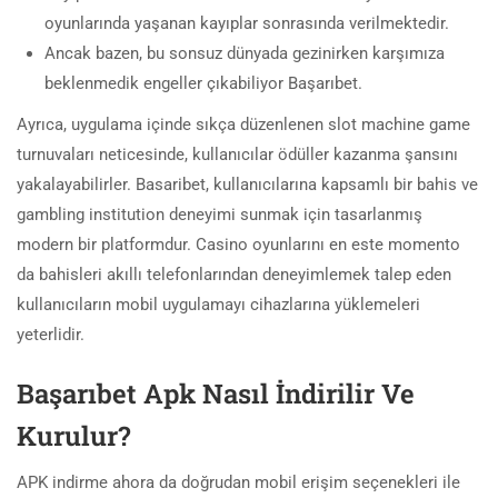
oyunlarında yaşanan kayıplar sonrasında verilmektedir.
Ancak bazen, bu sonsuz dünyada gezinirken karşımıza
beklenmedik engeller çıkabiliyor Başarıbet.
Ayrıca, uygulama içinde sıkça düzenlenen slot machine game
turnuvaları neticesinde, kullanıcılar ödüller kazanma şansını
yakalayabilirler. Basaribet, kullanıcılarına kapsamlı bir bahis ve
gambling institution deneyimi sunmak için tasarlanmış
modern bir platformdur. Casino oyunlarını en este momento
da bahisleri akıllı telefonlarından deneyimlemek talep eden
kullanıcıların mobil uygulamayı cihazlarına yüklemeleri
yeterlidir.
Başarıbet Apk Nasıl İndirilir Ve
Kurulur?
APK indirme ahora da doğrudan mobil erişim seçenekleri ile