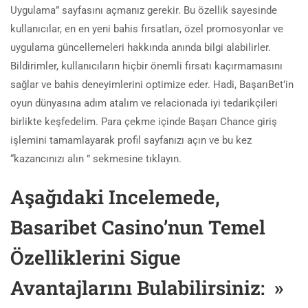
Uygulama” sayfasını açmanız gerekir. Bu özellik sayesinde
kullanıcılar, en en yeni bahis fırsatları, özel promosyonlar ve
uygulama güncellemeleri hakkında anında bilgi alabilirler.
Bildirimler, kullanıcıların hiçbir önemli fırsatı kaçırmamasını
sağlar ve bahis deneyimlerini optimize eder. Hadi, BaşarıBet’in
oyun dünyasına adım atalım ve relacionada iyi tedarikçileri
birlikte keşfedelim. Para çekme içinde Başarı Chance giriş
işlemini tamamlayarak profil sayfanızı açın ve bu kez
“kazancınızı alın ” sekmesine tıklayın.
Aşağıdaki Incelemede,
Basaribet Casino’nun Temel
Özelliklerini Sigue
Avantajlarını Bulabilirsiniz: »