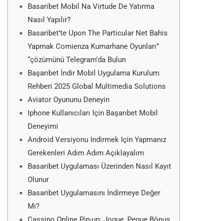
Basaribet Mobil Na Virtude De Yatırma
Nasıl Yapılır?
Basaribet’te Upon The Particular Net Bahis
Yapmak Comienza Kumarhane Oyunları”
“çözümünü Telegram’da Bulun
Başarıbet İndir Mobil Uygulama Kurulum
Rehberi 2025 Global Multimedia Solutions
Aviator Oyununu Deneyin
Iphone Kullanıcıları Için Başarıbet Mobil
Deneyimi
Android Versiyonu Indirmek Için Yapmanız
Gerekenleri Adım Adım Açıklayalım
Basaribet Uygulaması Üzerinden Nasıl Kayıt
Olunur
Basaribet Uygulamasını İndirmeye Değer
Mi?
Cassino Online Pin-up: Jogue, Pegue Bônus