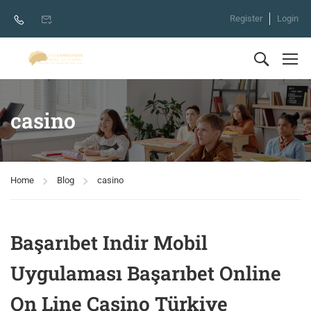
Register
Login
casino
Home
Blog
casino
Başarıbet Indir Mobil
Uygulaması Başarıbet Online
On Line Casino Türkiye