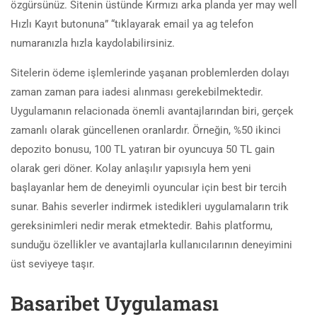
özgürsünüz. Sitenin üstünde Kırmızı arka planda yer may well
Hızlı Kayıt butonuna” “tıklayarak email ya ag telefon
numaranızla hızla kaydolabilirsiniz.
Sitelerin ödeme işlemlerinde yaşanan problemlerden dolayı
zaman zaman para iadesi alınması gerekebilmektedir.
Uygulamanın relacionada önemli avantajlarından biri, gerçek
zamanlı olarak güncellenen oranlardır. Örneğin, %50 ikinci
depozito bonusu, 100 TL yatıran bir oyuncuya 50 TL gain
olarak geri döner. Kolay anlaşılır yapısıyla hem yeni
başlayanlar hem de deneyimli oyuncular için best bir tercih
sunar. Bahis severler indirmek istedikleri uygulamaların trik
gereksinimleri nedir merak etmektedir. Bahis platformu,
sunduğu özellikler ve avantajlarla kullanıcılarının deneyimini
üst seviyeye taşır.
Basaribet Uygulaması