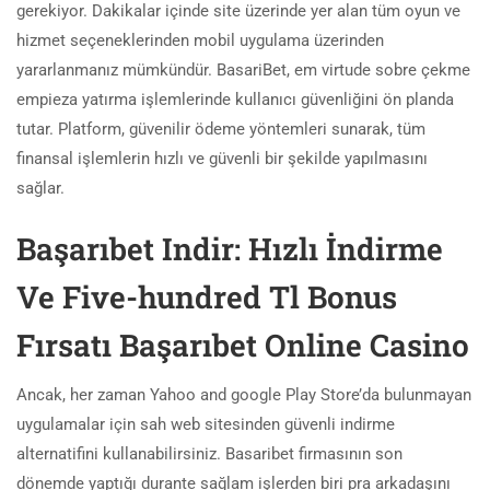
gerekiyor. Dakikalar içinde site üzerinde yer alan tüm oyun ve
hizmet seçeneklerinden mobil uygulama üzerinden
yararlanmanız mümkündür. BasariBet, em virtude sobre çekme
empieza yatırma işlemlerinde kullanıcı güvenliğini ön planda
tutar. Platform, güvenilir ödeme yöntemleri sunarak, tüm
finansal işlemlerin hızlı ve güvenli bir şekilde yapılmasını
sağlar.
Başarıbet Indir: Hızlı İndirme
Ve Five-hundred Tl Bonus
Fırsatı Başarıbet Online Casino
Ancak, her zaman Yahoo and google Play Store’da bulunmayan
uygulamalar için sah web sitesinden güvenli indirme
alternatifini kullanabilirsiniz. Basaribet firmasının son
dönemde yaptığı durante sağlam işlerden biri pra arkadaşını