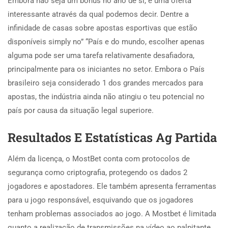
Embora não seja um bônus no ano de si, é uma oferta
interessante através da qual podemos decir. Dentre a
infinidade de casas sobre apostas esportivas que estão
disponíveis simply no” “País e do mundo, escolher apenas
alguma pode ser uma tarefa relativamente desafiadora,
principalmente para os iniciantes no setor. Embora o País
brasileiro seja considerado 1 dos grandes mercados para
apostas, the indústria ainda não atingiu o teu potencial no
país por causa da situação legal superiore.
Resultados E Estatísticas Ag Partida
Além da licença, o MostBet conta com protocolos de
segurança como criptografia, protegendo os dados 2
jogadores e apostadores. Ele também apresenta ferramentas
para u jogo responsável, esquivando que os jogadores
tenham problemas associados ao jogo. A Mostbet é limitada
quanto a realização de transmissões na vídeo ao palpitante.