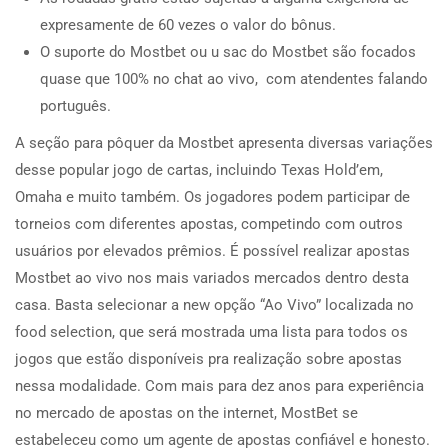
expresamente de 60 vezes o valor do bônus.
O suporte do Mostbet ou u sac do Mostbet são focados
quase que 100% no chat ao vivo, com atendentes falando
português.
A seção para pôquer da Mostbet apresenta diversas variações
desse popular jogo de cartas, incluindo Texas Hold’em,
Omaha e muito também. Os jogadores podem participar de
torneios com diferentes apostas, competindo com outros
usuários por elevados prêmios. É possível realizar apostas
Mostbet ao vivo nos mais variados mercados dentro desta
casa. Basta selecionar a new opção “Ao Vivo” localizada no
food selection, que será mostrada uma lista para todos os
jogos que estão disponíveis pra realização sobre apostas
nessa modalidade. Com mais para dez anos para experiência
no mercado de apostas on the internet, MostBet se
estabeleceu como um agente de apostas confiável e honesto.