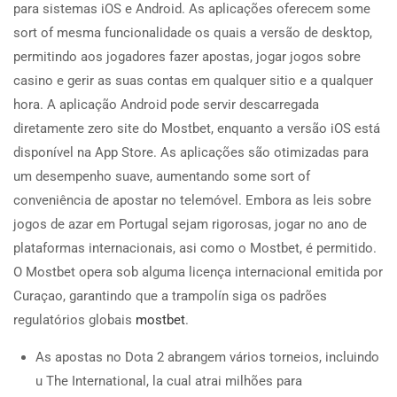
para sistemas iOS e Android. As aplicações oferecem some
sort of mesma funcionalidade os quais a versão de desktop,
permitindo aos jogadores fazer apostas, jogar jogos sobre
casino e gerir as suas contas em qualquer sitio e a qualquer
hora. A aplicação Android pode servir descarregada
diretamente zero site do Mostbet, enquanto a versão iOS está
disponível na App Store. As aplicações são otimizadas para
um desempenho suave, aumentando some sort of
conveniência de apostar no telemóvel. Embora as leis sobre
jogos de azar em Portugal sejam rigorosas, jogar no ano de
plataformas internacionais, asi como o Mostbet, é permitido.
O Mostbet opera sob alguma licença internacional emitida por
Curaçao, garantindo que a trampolín siga os padrões
regulatórios globais
mostbet
.
As apostas no Dota 2 abrangem vários torneios, incluindo
u The International, la cual atrai milhões para