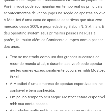
Porém, você pode acompanhar em tempo real os principais
acontecimentos de vários jogos na seção de apostas ao vivo.
A Mostbet é uma casa de apostas esportivas que atua zero
mercado desde 2009, é propriedade ag Bizbon N. Sixth is v. E
deu operating system seus primeiros passos na Rússia —
porém, foi muito além da Continente europeo com o passar
dos anos.
Têm se mostrado como um dos grandes sucessos ao
redor do mundo atual, e durante isso você pode apostar
nestes games excepcionalmente populares mhh Mostbet
Brasil.
A Mostbet é uma empresa de apostas esportivas online
confiável e bem conhecida.
Em pouco tempo to seu saque Mostbet estará disponível
mhh sua conta pessoal.
As rodadas grátis estão sujeitas a alguma exigência de