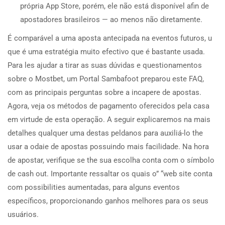
própria App Store, porém, ele não está disponível afin de
apostadores brasileiros — ao menos não diretamente.
É comparável a uma aposta antecipada na eventos futuros, u
que é uma estratégia muito efectivo que é bastante usada.
Para les ajudar a tirar as suas dúvidas e questionamentos
sobre o Mostbet, um Portal Sambafoot preparou este FAQ,
com as principais perguntas sobre a incapere de apostas.
Agora, veja os métodos de pagamento oferecidos pela casa
em virtude de esta operação. A seguir explicaremos na mais
detalhes qualquer uma destas peldanos para auxiliá-lo the
usar a odaie de apostas possuindo mais facilidade. Na hora
de apostar, verifique se the sua escolha conta com o símbolo
de cash out. Importante ressaltar os quais o” “web site conta
com possibilities aumentadas, para alguns eventos
específicos, proporcionando ganhos melhores para os seus
usuários.