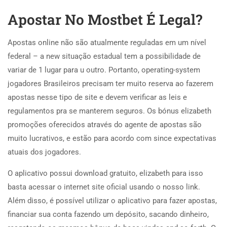
Apostar No Mostbet É Legal?
Apostas online não são atualmente reguladas em um nível
federal – a new situação estadual tem a possibilidade de
variar de 1 lugar para u outro. Portanto, operating-system
jogadores Brasileiros precisam ter muito reserva ao fazerem
apostas nesse tipo de site e devem verificar as leis e
regulamentos pra se manterem seguros. Os bónus elizabeth
promoções oferecidos através do agente de apostas são
muito lucrativos, e estão para acordo com since expectativas
atuais dos jogadores.
O aplicativo possui download gratuito, elizabeth para isso
basta acessar o internet site oficial usando o nosso link.
Além disso, é possível utilizar o aplicativo para fazer apostas,
financiar sua conta fazendo um depósito, sacando dinheiro,