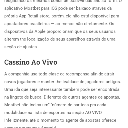
resgatando os mesmos bônus de boas-vindas and so forth. O
aplicativo Mostbet para iOS pode ser baixado através da
própria App Retail store, porém, ele não está disponível para
apostadores brasileiros — ao menos não diretamente. Os
dispositivos da Apple proporcionam que os seus usuários
alterem the localização de seus aparelhos através de uma
seção de ajustes.
Cassino Ao Vivo
A companhia usa todo clase de recompensa afin de atrair
novos jogadores e manter the lealdade de jogadores antigos.
Uma ida que seja interessante também pode ser encontrada
na lingote de busca. Diferente de outros agentes de apostas,
Mostbet não indica um” “número de partidas pra cada
modalidade na lista de esportes na seção AO VIVO.
Infelizmente, até o momento to agente de apostas oferece