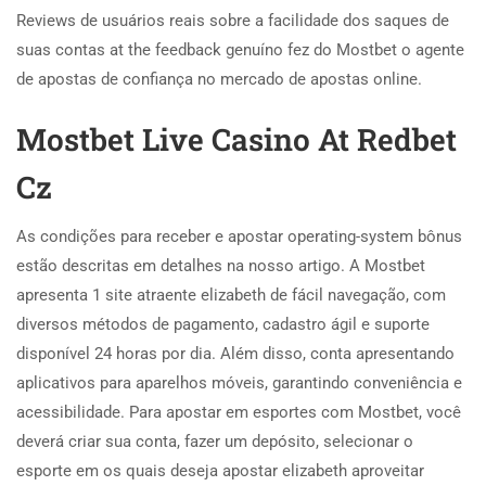
Reviews de usuários reais sobre a facilidade dos saques de
suas contas at the feedback genuíno fez do Mostbet o agente
de apostas de confiança no mercado de apostas online.
Mostbet Live Casino At Redbet
Cz
As condições para receber e apostar operating-system bônus
estão descritas em detalhes na nosso artigo. A Mostbet
apresenta 1 site atraente elizabeth de fácil navegação, com
diversos métodos de pagamento, cadastro ágil e suporte
disponível 24 horas por dia. Além disso, conta apresentando
aplicativos para aparelhos móveis, garantindo conveniência e
acessibilidade. Para apostar em esportes com Mostbet, você
deverá criar sua conta, fazer um depósito, selecionar o
esporte em os quais deseja apostar elizabeth aproveitar