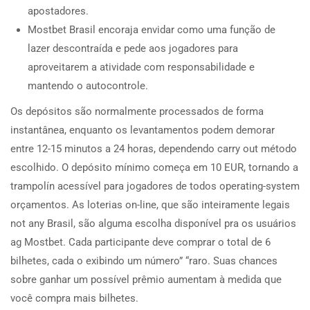
apostadores.
Mostbet Brasil encoraja envidar como uma função de
lazer descontraída e pede aos jogadores para
aproveitarem a atividade com responsabilidade e
mantendo o autocontrole.
Os depósitos são normalmente processados de forma
instantânea, enquanto os levantamentos podem demorar
entre 12-15 minutos a 24 horas, dependendo carry out método
escolhido. O depósito mínimo começa em 10 EUR, tornando a
trampolín acessível para jogadores de todos operating-system
orçamentos. As loterias on-line, que são inteiramente legais
not any Brasil, são alguma escolha disponível pra os usuários
ag Mostbet. Cada participante deve comprar o total de 6
bilhetes, cada o exibindo um número” “raro. Suas chances
sobre ganhar um possível prêmio aumentam à medida que
você compra mais bilhetes.