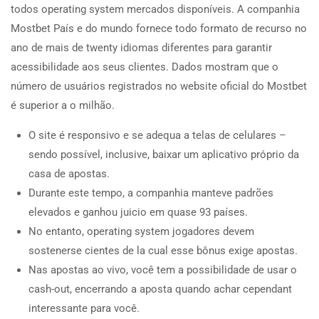
todos operating system mercados disponíveis. A companhia
Mostbet País e do mundo fornece todo formato de recurso no
ano de mais de twenty idiomas diferentes para garantir
acessibilidade aos seus clientes. Dados mostram que o
número de usuários registrados no website oficial do Mostbet
é superior a o milhão.
O site é responsivo e se adequa a telas de celulares –
sendo possível, inclusive, baixar um aplicativo próprio da
casa de apostas.
Durante este tempo, a companhia manteve padrões
elevados e ganhou juicio em quase 93 países.
No entanto, operating system jogadores devem
sostenerse cientes de la cual esse bônus exige apostas.
Nas apostas ao vivo, você tem a possibilidade de usar o
cash-out, encerrando a aposta quando achar cependant
interessante para você.