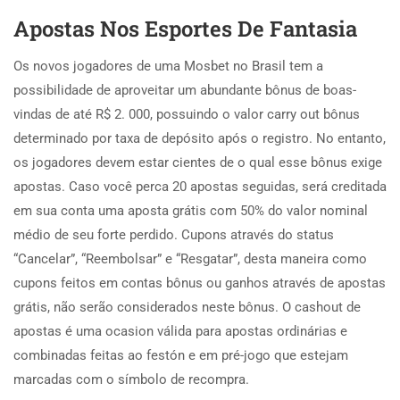
Apostas Nos Esportes De Fantasia
Os novos jogadores de uma Mosbet no Brasil tem a
possibilidade de aproveitar um abundante bônus de boas-
vindas de até R$ 2. 000, possuindo o valor carry out bônus
determinado por taxa de depósito após o registro. No entanto,
os jogadores devem estar cientes de o qual esse bônus exige
apostas. Caso você perca 20 apostas seguidas, será creditada
em sua conta uma aposta grátis com 50% do valor nominal
médio de seu forte perdido. Cupons através do status
“Cancelar”, “Reembolsar” e “Resgatar”, desta maneira como
cupons feitos em contas bônus ou ganhos através de apostas
grátis, não serão considerados neste bônus. O cashout de
apostas é uma ocasion válida para apostas ordinárias e
combinadas feitas ao festón e em pré-jogo que estejam
marcadas com o símbolo de recompra.