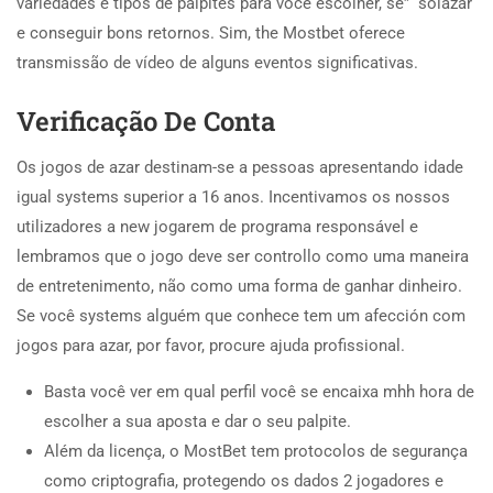
variedades e tipos de palpites para você escolher, se” “solazar
e conseguir bons retornos. Sim, the Mostbet oferece
transmissão de vídeo de alguns eventos significativas.
Verificação De Conta
Os jogos de azar destinam-se a pessoas apresentando idade
igual systems superior a 16 anos. Incentivamos os nossos
utilizadores a new jogarem de programa responsável e
lembramos que o jogo deve ser controllo como uma maneira
de entretenimento, não como uma forma de ganhar dinheiro.
Se você systems alguém que conhece tem um afección com
jogos para azar, por favor, procure ajuda profissional.
Basta você ver em qual perfil você se encaixa mhh hora de
escolher a sua aposta e dar o seu palpite.
Além da licença, o MostBet tem protocolos de segurança
como criptografia, protegendo os dados 2 jogadores e