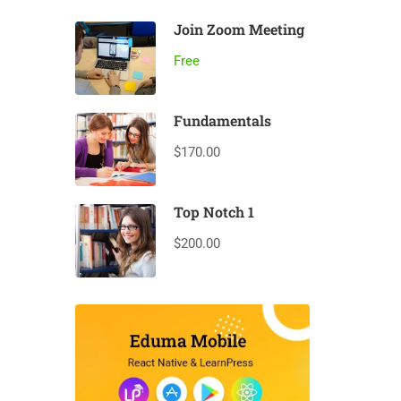
Join Zoom Meeting
Free
Fundamentals
$170.00
Top Notch 1
$200.00