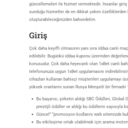
güncellemeleri ile hizmet vermektedir. İnsanlar giriş
sunduğu hizmetler de en dikkat çeken özelliklerden 
oluşturabileceğinizden bahsedelim.
Giriş
Çok daha keyifli olmasının yanı sıra iddaa canlı maç
edilebilir. Bugünkü iddaa kuponu üzerinden değerlend
konusudur. Çok daha heyecanlı olan 1xBet canlı bahis 
telefonunuza uygun 1xBet uygulamasını indirebilirs
cihazları kullanan bahisçi müşterileri uygulamayı ücre
yüksek oranlarını sunan Rusya Menşeili bir firmadır
Bu başarısı, şirketin aldığı SBC Ödülleri, Global 
prestijli ödüller ve aldığı bu ödüllerin sayısıyla k
Güncel” “promosyon kodlarını web sitemizde bulab
Bu etkileşime ortak olabilmek için arama motorun