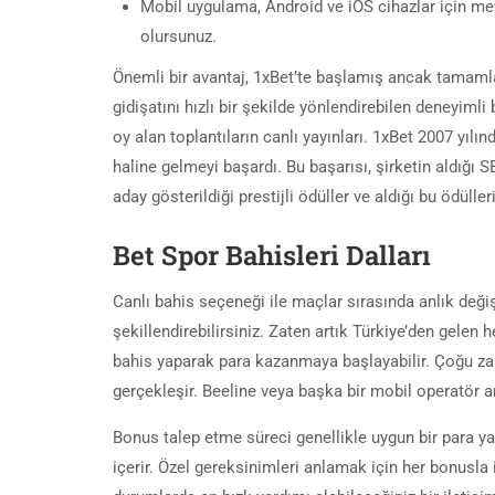
Mobil uygulama, Android ve iOS cihazlar için me
olursunuz.
Önemli bir avantaj, 1xBet’te başlamış ancak tamamlan
gidişatını hızlı bir şekilde yönlendirebilen deneyiml
oy alan toplantıların canlı yayınları. 1xBet 2007 yılı
haline gelmeyi başardı. Bu başarısı, şirketin aldığı S
aday gösterildiği prestijli ödüller ve aldığı bu ödüller
Bet Spor Bahisleri Dalları
Canlı bahis seçeneği ile maçlar sırasında anlık değişi
şekillendirebilirsiniz. Zaten artık Türkiye’den gelen 
bahis yaparak para kazanmaya başlayabilir. Çoğu zam
gerçekleşir. Beeline veya başka bir mobil operatör
Bonus talep etme süreci genellikle uygun bir para ya
içerir. Özel gereksinimleri anlamak için her bonusla