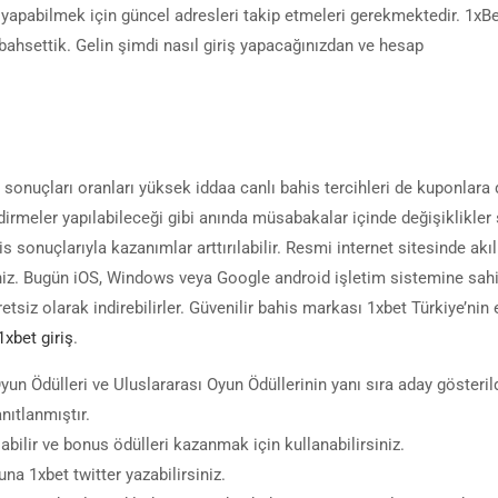
 yapabilmek için güncel adresleri takip etmeleri gerekmektedir. 1xBe
bahsettik. Gelin şimdi nasıl giriş yapacağınızdan ve hesap
 sonuçları oranları yüksek iddaa canlı bahis tercihleri de kuponlara 
irmeler yapılabileceği gibi anında müsabakalar içinde değişiklikler
sonuçlarıyla kazanımlar arttırılabilir. Resmi internet sitesinde akıl
iniz. Bugün iOS, Windows veya Google android işletim sistemine sah
tsiz olarak indirebilirler. Güvenilir bahis markası 1xbet Türkiye’nin 
1xbet giriş
.
Oyun Ödülleri ve Uluslararası Oyun Ödüllerinin yanı sıra aday gösteril
anıtlanmıştır.
ilir ve bonus ödülleri kazanmak için kullanabilirsiniz.
a 1xbet twitter yazabilirsiniz.