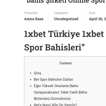
“bahis Şirketi Online Spor
Posted by
Categories
Date
Amna Raza
Uncategorized
April 26, 
1xbet Türkiye 1xbet
Spor Bahisleri”
Content
Giriş
Bet Spor Bahisleri Dalları
Eğer Yüksek Oranlarla Bahis
Oynayacaksanız 1xbet Canli Bahis
Bölümünü Görmelisiniz
Bet’e Nasıl Afin De Yatırılır?