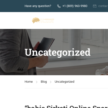
Have any question?
+1 (809) 960-9980
conta
Uncategorized
Home
Blog
Uncategorized