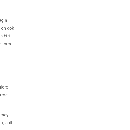
açın
; en çok
n biri
ı sıra
nlere
irme
irmeyi
ı, acil