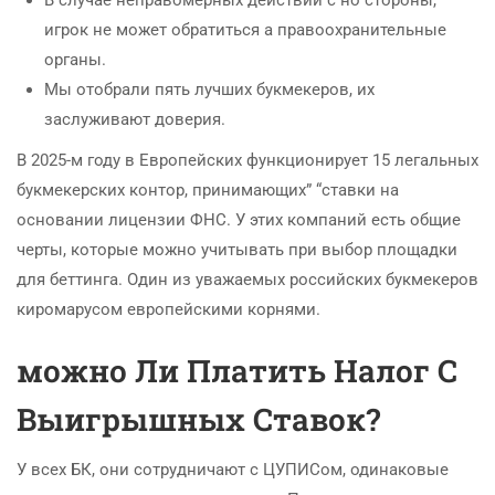
В случае неправомерных действий с но стороны,
игрок не может обратиться а правоохранительные
органы.
Мы отобрали пять лучших букмекеров, их
заслуживают доверия.
В 2025-м году в Европейских функционирует 15 легальных
букмекерских контор, принимающих” “ставки на
основании лицензии ФНС. У этих компаний есть общие
черты, которые можно учитывать при выбор площадки
для беттинга. Один из уважаемых российских букмекеров
киромарусом европейскими корнями.
можно Ли Платить Налог С
Выигрышных Ставок?
У всех БК, они сотрудничают с ЦУПИСом, одинаковые