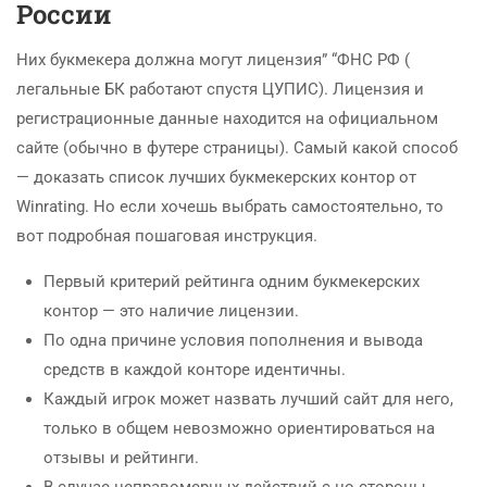
России
Них букмекера должна могут лицензия” “ФНС РФ (
легальные БК работают спустя ЦУПИС). Лицензия и
регистрационные данные находится на официальном
сайте (обычно в футере страницы). Самый какой способ
— доказать список лучших букмекерских контор от
Winrating. Но если хочешь выбрать самостоятельно, то
вот подробная пошаговая инструкция.
Первый критерий рейтинга одним букмекерских
контор — это наличие лицензии.
По одна причине условия пополнения и вывода
средств в каждой конторе идентичны.
Каждый игрок может назвать лучший сайт для него,
только в общем невозможно ориентироваться на
отзывы и рейтинги.