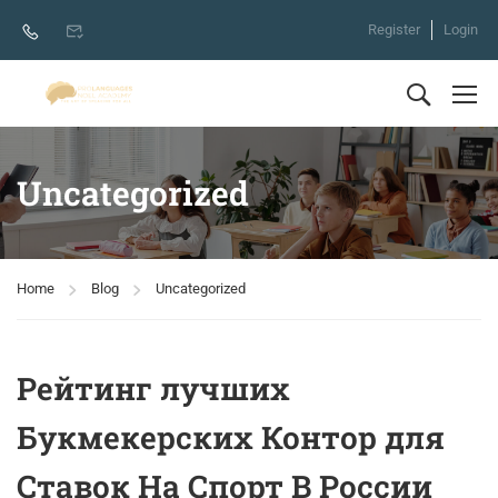
Register
Login
Uncategorized
Home
Blog
Uncategorized
Рейтинг лучших
Букмекерских Контор для
Ставок На Спорт В России