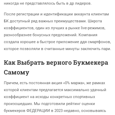
никогда не представлялось быть в др лидеров.
После регистрации и идентификации аккаунта клиентам
БК доступный ряд важных преимуществами. Широта
коэффициентов, один из лучших а рынке live-режимов,
разнообразнее бонусных предложений. Компания
создала хорошее а быстрое приложение ддя смартфонов,
которое позволяли в считанные минуты заключить пари.
Как Выбрать верного Букмекера
Самому
Причем, есть постоянная акция «0% маржа», же рамках
которой клиентам предлагается максимально удачный
коэффициент на исходы конкретных спортивных
произошедших. Мы подготовили рейтинг оценки
букмекеров ФЕДЕРАЦИИ в 2023 недавно, основываясь