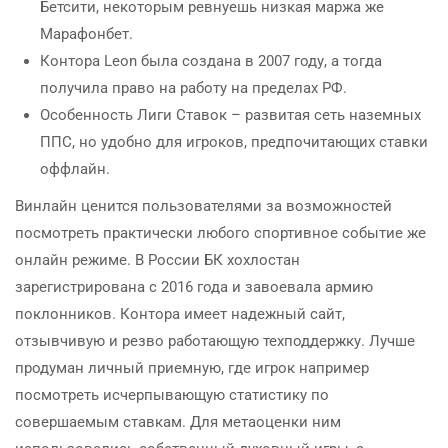
Бетсити, некоторым ревнуешь низкая маржа же
Марафонбет.
Контора Leon была создана в 2007 году, а тогда
получила право на работу на пределах РФ.
Особенность Лиги Ставок – развитая сеть наземных
ППС, но удобно для игроков, предпочитающих ставки
оффлайн.
Винлайн ценится пользователями за возможностей
посмотреть практически любого спортивное событие же
онлайн режиме. В России БК хохлостан
зарегистрирована с 2016 года и завоевала армию
поклонников. Контора имеет надежный сайт,
отзывчивую и резво работающую техподдержку. Лучше
продуман личный приемную, где игрок например
посмотреть исчерпывающую статистику по
совершаемым ставкам. Для метаоценки ним