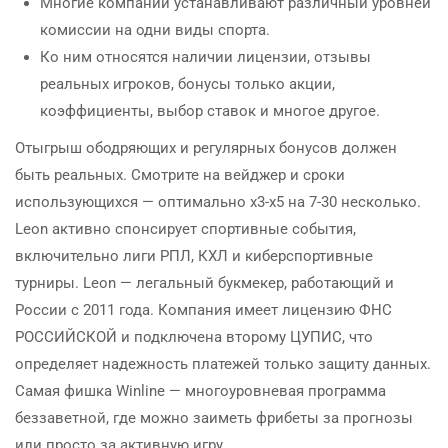
Многие компании устанавливают различный уровней
комиссии на одни виды спорта.
Ко ним относятся наличии лицензии, отзывы
реальных игроков, бонусы только акции,
коэффициенты, выбор ставок и многое другое.
Отыгрыш ободряющих и регулярных бонусов должен
быть реальных. Смотрите на вейджер и сроки
использующихся — оптимально х3-х5 на 7-30 несколько.
Leon активно спонсирует спортивные события,
включительно лиги РПЛ, КХЛ и киберспортивные
турниры. Leon — легальный букмекер, работающий и
России с 2011 года. Компания имеет лицензию ФНС
РОССИЙСКОЙ и подключена второму ЦУПИС, что
определяет надежность платежей только защиту данных.
Самая фишка Winline — многоуровневая программа
беззаветной, где можно заиметь фрибеты за прогнозы
или просто за активную игру.