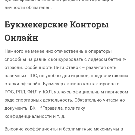
личности обязателен.
Букмекерские Конторы
Онлайн
Намного не менее них отечественные операторы
способны на равных конкурировать с лидером беттинг-
отрасли. Особенность Лиги Ставок – развитая сеть
наземных ППС, не удобно для игроков, предпочитающих
ставки оффлайн. Букмекер активно контактировал с
РФС, РПЛ, ФНЛ и КХЛ, являясь официальным партнёром
ряда спортивных деятельность. Обязательно читаем но
документы БК —” “правила, политику
конфиденциальности и т. д.
Высокие коэффициенты и безлимитные максимумы в