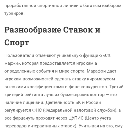
проработанной спортивной линией с богатым выбором
турниров.
Разнообразие Ставок и
Спорт
Пользователи отмечают уникальную функцию «0%
маржи», которая предоставляется игрокам а
определенные события и мире спорта. Марафон дает
игрокам возможностей сделать ставку киромарусом
высокими коэффициентами в фоне конкурентов. Третий
критерий рейтинга лучших букмекерских контор — это
наличие лицензии. Деятельность БК и России
регулируется ФНС (Федеральной налоговой службой), а
все фарцануть проходят через ЦУПИС (Центр учета
переводов интерактивных ставок). Учитывая на это, ему