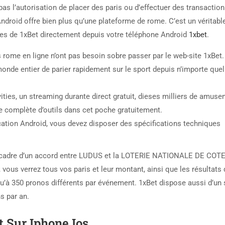
as l’autorisation de placer des paris ou d’effectuer des transactio
ndroid offre bien plus qu’une plateforme de rome. C’est un véritabl
ques de 1xBet directement depuis votre téléphone Android
1xbet
.
 rome en ligne n’ont pas besoin sobre passer par le web-site 1xBet.
onde entier de parier rapidement sur le sport depuis n’importe quel
ties, un streaming durante direct gratuit, dieses milliers de amus
te complète d’outils dans cet poche gratuitement.
lication Android, vous devez disposer des spécifications techniques
 le cadre d’un accord entre LUDUS et la LOTERIE NATIONALE DE COT
vous verrez tous vos paris et leur montant, ainsi que les résultats
’à 350 pronos différents par événement. 1xBet dispose aussi d’un 
s par an.
t Sur Iphone Ios