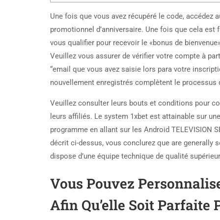
Une fois que vous avez récupéré le code, accédez a
promotionnel d’anniversaire. Une fois que cela est f
vous qualifier pour recevoir le «bonus de bienvenue
Veuillez vous assurer de vérifier votre compte à par
“email que vous avez saisie lors para votre inscript
nouvellement enregistrés complètent le processus
Veuillez consulter leurs bouts et conditions pour c
leurs affiliés. Le system 1xbet est attainable sur u
programme en allant sur les Android TELEVISION SET 
décrit ci-dessus, vous conclurez que are generally s
dispose d’une équipe technique de qualité supérieure
Vous Pouvez Personnaliser
Afin Qu’elle Soit Parfaite