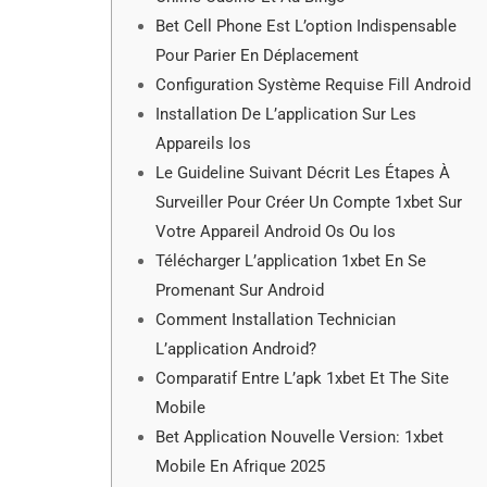
Bet Cell Phone Est L’option Indispensable
Pour Parier En Déplacement
Configuration Système Requise Fill Android
Installation De L’application Sur Les
Appareils Ios
Le Guideline Suivant Décrit Les Étapes À
Surveiller Pour Créer Un Compte 1xbet Sur
Votre Appareil Android Os Ou Ios
Télécharger L’application 1xbet En Se
Promenant Sur Android
Comment Installation Technician
L’application Android?
Comparatif Entre L’apk 1xbet Et The Site
Mobile
Bet Application Nouvelle Version: 1xbet
Mobile En Afrique 2025