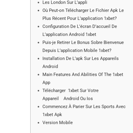
Les London Sur L’appli
Où Peut-on Télécharger Le Fichier Apk Le
Plus Récent Pour L’application 1xbet?
Configuration De L’écran D’accueil De
L’application Android 1xbet
Puis-je Retirer Le Bonus Sobre Bienvenue
Depuis L’application Mobile 1xbet?
Installation De L’apk Sur Les Appareils
Android
Main Features And Abilities Of The 1xbet
App
Télécharger 1xbet Sur Votre
Appareil Android Ou Ios
Commencez À Parier Sur Les Sports Avec
1xbet Apk
Version Mobile