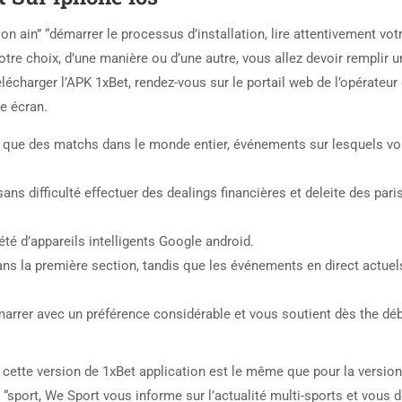
tion ain” “démarrer le processus d’installation, lire attentivement vot
otre choix, d’une manière ou d’une autre, vous allez devoir remplir u
lécharger l’APK 1xBet, rendez-vous sur le portail web de l’opérateur
re écran.
si que des matchs dans le monde entier, événements sur lesquels v
ans difficulté effectuer des dealings financières et deleite des pari
té d’appareils intelligents Google android.
ans la première section, tandis que les événements en direct actuel
marrer avec un préférence considérable et vous soutient dès the dé
 cette version de 1xBet application est le même que pour la version
 “sport, We Sport vous informe sur l’actualité multi-sports et vous 