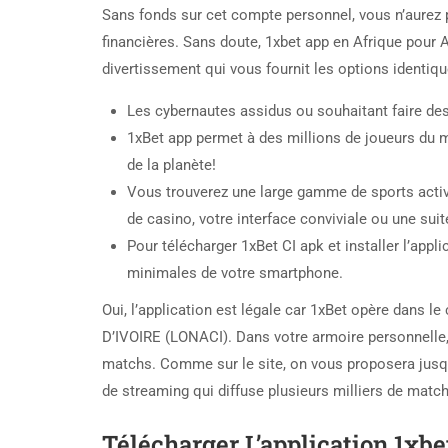
Sans fonds sur cet compte personnel, vous n’aurez p
financières. Sans doute, 1xbet app en Afrique pour A
divertissement qui vous fournit les options identi
Les cybernautes assidus ou souhaitant faire des
1xBet app permet à des millions de joueurs du m
de la planète!
Vous trouverez une large gamme de sports activi
de casino, votre interface conviviale ou une sui
Pour télécharger 1xBet CI apk et installer l’app
minimales de votre smartphone.
Oui, l’application est légale car 1xBet opère dans
D’IVOIRE (LONACI). Dans votre armoire personnelle, 
matchs. Comme sur le site, on vous proposera jusqu
de streaming qui diffuse plusieurs milliers de match
Télécharger L’application 1xbe