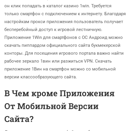
он клик попадать в каталог казино 1win. Требуется
только смартфон с подключением к интернету. Благодаря
настройкам прокси приложения пользователь получает
бесперебойный доступ к игровой лестничную.
Приложение 1Win для смартфонов с ОС Андроид можно
скачать пиппардом официального сайта букмекерской
конторы. Для посещения игрового портала важно найти
рабочее зеркало 1вин или разжиться VPN. Скачать
приложение 1Вин на смартфон можно со мобильной
версии классообразующего сайта.
В Чем кроме Приложения
От Мобильной Версии
Сайта?