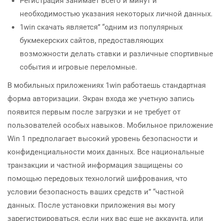
Регистрация занимает всего и минут и
необходимостью указания некоторых личной данных.
1win скачать является” “одним из популярных
букмекерских сайтов, предоставляющих
возможности делать ставки и различные спортивные
события и игровые переломные.
В мобильных приложениях 1win работаешь стандартная
форма авторизации. Экран входа же учетную запись
появится первым после загрузки и не требует от
пользователей особых навыков. Мобильное приложение
Win 1 предполагает высокий уровень безопасности и
конфиденциальности моих данных. Все национальные
транзакции и частной информация защищены со
помощью передовых технологий шифрования, что
условии безопасность ваших средств и” “частной
данных. После установки приложения вы могу
зарегистрироваться, если них вас еще не аккаунта, или