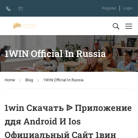
Register
Login
1WIN Official In Russia
Home
Blog
1WIN Official In Russia
1win Скачать ᐉ Приложение
ддя Android И Ios
Официальный Сайт 1вин