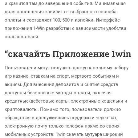
и хранится там до завершения события. Минимальная
доля пополнения зависит от выбранного способа
оплаты и составляет 100, 500 и копейки. Интерфейс
приложения 1-Win разработан с зависимости удобства
пользователей.
“скачайть Приложение 1win
Пользователи могут получить доступ к полному набору
игр казино, ставкам на спорт, мертвого событиям и
акциям. Для внесения депозитов и снятия средств
доступны безопасные методы оплаты, включая
кредитные/дебетовые карты, электронные кошельки и
криптовалюты. Помимо того, пользователи должно
обращаться в дослужившись поддержки через чат,
электронную почту только телефон прямо со своих
мобильных устройств. 1win скачать мутуара широкий