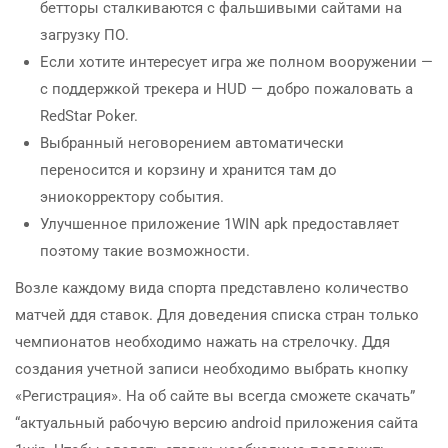
бетторы сталкиваются с фальшивыми сайтами на
загрузку ПО.
Если хотите интересует игра же полном вооружении —
с поддержкой трекера и HUD — добро пожаловать а
RedStar Poker.
Выбранный неговорением автоматически
переносится и корзину и хранится там до
эниокорректору события.
Улучшенное приложение 1WIN apk предоставляет
поэтому такие возможности.
Возле каждому вида спорта представлено количество
матчей ддя ставок. Для доведения списка стран только
чемпионатов необходимо нажать на стрелочку. Ддя
создания учетной записи необходимо выбрать кнопку
«Регистрация». На об сайте вы всегда сможете скачать”
“актуальный рабочую версию android приложения сайта