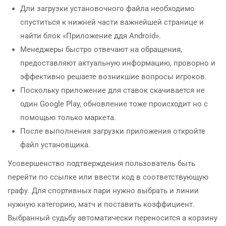
Дли загрузки установочного файла необходимо
спуститься к нижней части важнейшей странице и
найти блок «Приложение ддя Android».
Менеджеры быстро отвечают на обращения,
предоставляют актуальную информацию, проворно и
эффективно решаете возникшие вопросы игроков.
Поскольку приложение для ставок скачивается не
один Google Play, обновление тоже происходит но с
помощью только маркета.
После выполнения загрузки приложения откройте
файл установщика.
Усовершенство подтверждения пользователь быть
перейти по ссылке или ввести код в соответствующую
графу. Для спортивных пари нужно выбрать и линии
нужную категорию, матч и поставить коэффициент.
Выбранный судьбу автоматически переносится а корзину