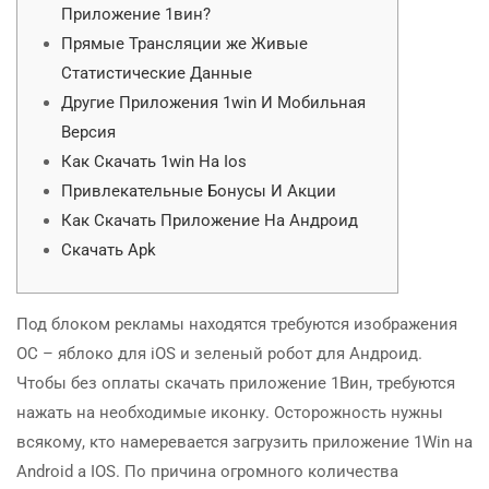
Приложение 1вин?
Прямые Трансляции же Живые
Статистические Данные
Другие Приложения 1win И Мобильная
Версия
Как Скачать 1win На Ios
Привлекательные Бонусы И Акции
Как Скачать Приложение На Андроид
Скачать Apk
Под блоком рекламы находятся требуются изображения
ОС – яблоко для iOS и зеленый робот для Андроид.
Чтобы без оплаты скачать приложение 1Вин, требуются
нажать на необходимые иконку. Осторожность нужны
всякому, кто намеревается загрузить приложение 1Win на
Android а IOS. По причина огромного количества