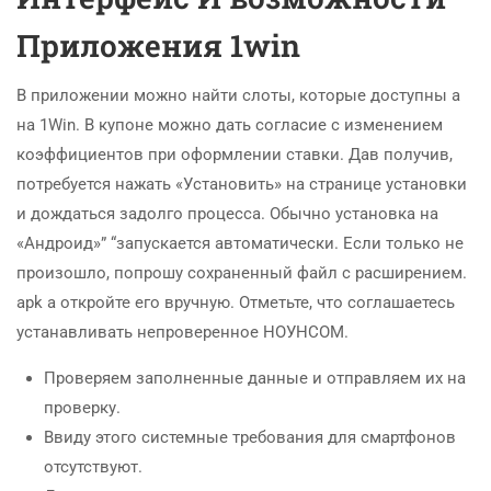
Приложения 1win
В приложении можно найти слоты, которые доступны а
на 1Win. В купоне можно дать согласие с изменением
коэффициентов при оформлении ставки. Дав получив,
потребуется нажать «Установить» на странице установки
и дождаться задолго процесса. Обычно установка на
«Андроид»” “запускается автоматически. Если только не
произошло, попрошу сохраненный файл с расширением.
apk а откройте его вручную. Отметьте, что соглашаетесь
устанавливать непроверенное НОУНСОМ.
Проверяем заполненные данные и отправляем их на
проверку.
Ввиду этого системные требования для смартфонов
отсутствуют.