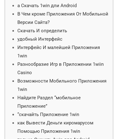
а Скачать 1win дли Android
В Чем кроме Приложения От Мобильной
Версии Сайта?
Скачать И определить
удобный Интерфейс
Интерфейс И малейшей Приложения
1win
Разнообразие Игр в Приложении 1wiin
Casino
Возможности Мобильного Приложения
1win
Найдите Раздел “мобильное
Приложение”
“скачайть Приложение 1win
как Вывести Деньги киромарусом
Помощью Приложения 1win